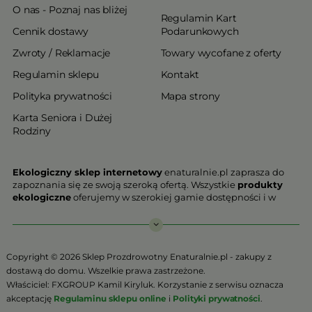
O nas - Poznaj nas bliżej
Regulamin Kart
Cennik dostawy
Podarunkowych
Zwroty / Reklamacje
Towary wycofane z oferty
Regulamin sklepu
Kontakt
Polityka prywatności
Mapa strony
Karta Seniora i Dużej
Rodziny
Ekologiczny sklep internetowy
enaturalnie.pl zaprasza do
zapoznania się ze swoją szeroką ofertą. Wszystkie
produkty
ekologiczne
oferujemy w szerokiej gamie dostępności i w
najniższych cenach. Proponowane w naszej ofercie produkty
ekologiczne charakteryzują się najwyższą jakością.
Nasz
ekologiczny sklep online
, który z przyjemnością
Copyright © 2026 Sklep Prozdrowotny Enaturalnie.pl - zakupy z
Państwu prezentujemy stawia na jakość i bezpieczeństwo
dostawą do domu. Wszelkie prawa zastrzeżone.
odżywiania. Jeśli chcesz zadbać o swoją zdrową przyszłość już
Właściciel: FXGROUP Kamil Kiryluk. Korzystanie z serwisu oznacza
teraz, niezbędna jest Ci zdrowa żywność.
akceptację
Regulaminu sklepu online
i
Polityki prywatności
.
Sklep Online to szeroki wybór produktów certyfikowanych,