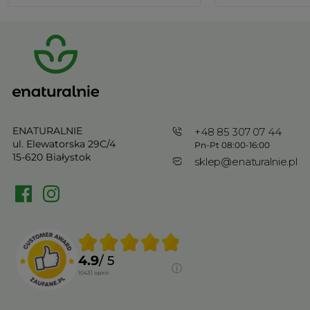
ENATURALNIE
+48 85 307 07 44
ul. Elewatorska 29C/4
Pn-Pt 08:00-16:00
15-620 Białystok
sklep@enaturalnie.pl
4.9
/ 5
10431
opinii