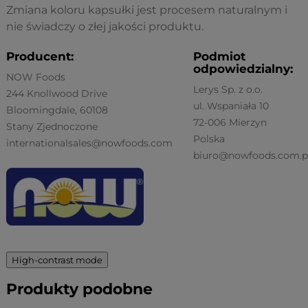
Zmiana koloru kapsułki jest procesem naturalnym i
nie świadczy o złej jakości produktu.
Producent:
Podmiot
odpowiedzialny:
NOW Foods
Lerys Sp. z o.o.
244 Knollwood Drive
ul. Wspaniała 10
Bloomingdale, 60108
72-006 Mierzyn
Stany Zjednoczone
Polska
internationalsales@nowfoods.com
biuro@nowfoods.com.p
High-contrast mode
Produkty podobne