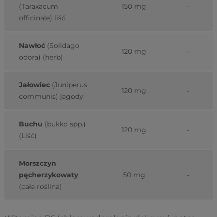
(Taraxacum
150 mg
-
officinale) liść
Nawłoć
(Solidago
120 mg
-
odora) (herb)
Jałowiec
(Juniperus
120 mg
-
communis) jagody
Buchu
(bukko spp.)
120 mg
-
(Liść)
Morszczyn
pęcherzykowaty
50 mg
-
(cała roślina)