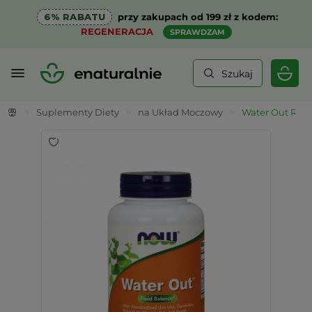
6% RABATU
przy zakupach od 199 zł z kodem:
REGENERACJA
SPRAWDZAM
Szukaj
>
Suplementy Diety
>
na Układ Moczowy
>
Water Out Rów