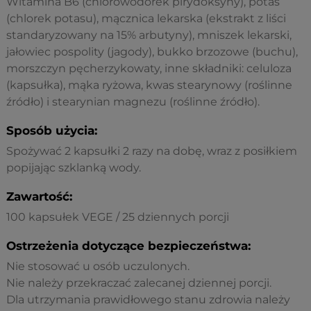
Witamina B6 (chlorowodorek pirydoksyny), potas
(chlorek potasu), mącznica lekarska (ekstrakt z liści
standaryzowany na 15% arbutyny), mniszek lekarski,
jałowiec pospolity (jagody), bukko brzozowe (buchu),
morszczyn pęcherzykowaty, inne składniki: celuloza
(kapsułka), mąka ryżowa, kwas stearynowy (roślinne
źródło) i stearynian magnezu (roślinne źródło).
Sposób użycia:
Spożywać 2 kapsułki 2 razy na dobę, wraz z posiłkiem
popijając szklanką wody.
Zawartość:
100 kapsułek VEGE / 25 dziennych porcji
Ostrzeżenia dotyczące bezpieczeństwa:
Nie stosować u osób uczulonych.
Nie należy przekraczać zalecanej dziennej porcji.
Dla utrzymania prawidłowego stanu zdrowia należy