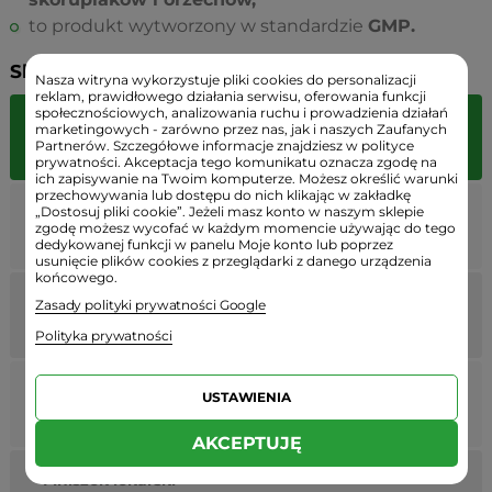
to produkt wytworzony w standardzie
GMP.
Składniki:
Nasza witryna wykorzystuje pliki cookies do personalizacji
reklam, prawidłowego działania serwisu, oferowania funkcji
społecznościowych, analizowania ruchu i prowadzienia działań
1
%
marketingowych - zarówno przez nas, jak i naszych Zaufanych
Składniki
Partnerów. Szczegółowe informacje znajdziesz w polityce
kapsułka
RWS
prywatności. Akceptacja tego komunikatu oznacza zgodę na
ich zapisywanie na Twoim komputerze. Możesz określić warunki
przechowywania lub dostępu do nich klikając w zakładkę
„Dostosuj pliki cookie”. Jeżeli masz konto w naszym sklepie
Witamina B6
25 mg
1250%
zgodę możesz wycofać w każdym momencie używając do tego
(pirydoksyna HCl)
dedykowanej funkcji w panelu Moje konto lub poprzez
usunięcie plików cookies z przeglądarki z danego urządzenia
końcowego.
Potas
(chlorek
Zasady polityki prywatności Google
99 mg
3%
potasu)
Polityka prywatności
Mącznica lekarska
USTAWIENIA
250 mg
-
(Uva Ursi Extract)
AKCEPTUJĘ
Mniszek lekarski