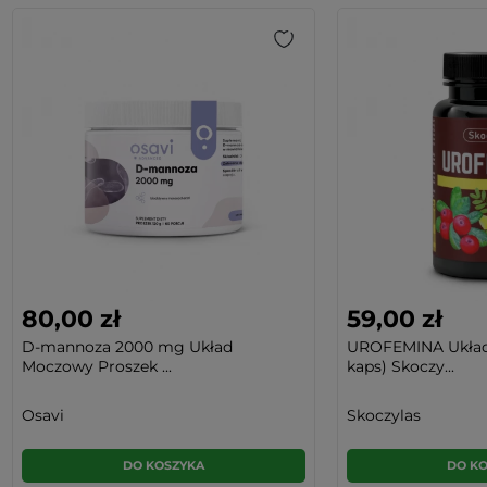
80,00 zł
59,00 zł
D-mannoza 2000 mg Układ
UROFEMINA Układ
Moczowy Proszek ...
kaps) Skoczy...
Osavi
Skoczylas
DO KOSZYKA
DO K