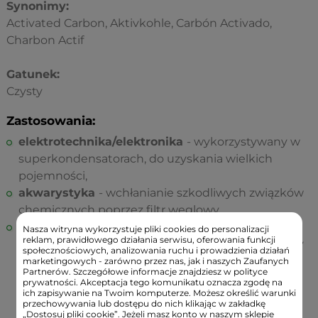
Synonimy:
Activated Carbon, Aktivkohle, Carbón Activado,
Charbon Actif
Gatunek:
Czysty
Zastosowania:
elektrotechnika/elektronika
- wykorzystywany w
superkondensatorach, do uzyskania wielkich
pojemności,
akwarystyka
- wchłanianie szkodliwych związków
chemicznych poprzez filtr węglowy,
technika
- sorbent wypełniający pochłaniacze w
Nasza witryna wykorzystuje pliki cookies do personalizacji
reklam, prawidłowego działania serwisu, oferowania funkcji
maskach przeciwgazowych, składnik pochłaniaczy
społecznościowych, analizowania ruchu i prowadzienia działań
gazów w filtrach lodówek i klimatyzatorów, a także
marketingowych - zarówno przez nas, jak i naszych Zaufanych
Partnerów. Szczegółowe informacje znajdziesz w polityce
papierosów oraz pokrywający odzież chroniącą
prywatności. Akceptacja tego komunikatu oznacza zgodę na
ich zapisywanie na Twoim komputerze. Możesz określić warunki
przed substancjami niebezpiecznymi, używaną
przechowywania lub dostępu do nich klikając w zakładkę
przez niektóre służby policyjne i marynarkę
„Dostosuj pliki cookie”. Jeżeli masz konto w naszym sklepie