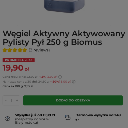
Węgiel Aktywny Aktywowany
Pylisty Pył 250 g Biomus
(3 reviews)
PROMOCJA -5 ZŁ
19,90
zł
Cena regularna:
22,50 zł
-12%
(2,60 zł)
Najniższa cena z 30 dni:
24,90 zł
--20%
(-5,00 zł)
Cena za 100 g: 9,95 zł
-
+
DODAJ DO KOSZYKA
Wysyłka już od 11,99 zł
Darmowa wysyłka od 249
(bezpłatny odbiór w
zł
Białymstoku)