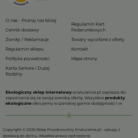
O nas - Poznaj nas bliżej
Regulamin Kart
Cennik dostawy
Podarunkowych
Zwroty / Reklamacje
Towary wycofane z oferty
Regulamin sklepu
Kontakt
Polityka prywatności
Mapa strony
Karta Seniora i Dużej
Rodziny
Ekologiczny sklep internetowy
enaturalnie.pl zaprasza do
zapoznania się ze swoją szeroką ofertą. Wszystkie
produkty
ekologiczne
oferujemy w szerokiej gamie dostępności i w
najniższych cenach. Proponowane w naszej ofercie produkty
ekologiczne charakteryzują się najwyższą jakością.
Nasz
ekologiczny sklep online
, który z przyjemnością
Copyright © 2026 Sklep Prozdrowotny Enaturalnie.pl - zakupy z
Państwu prezentujemy stawia na jakość i bezpieczeństwo
dostawą do domu. Wszelkie prawa zastrzeżone.
odżywiania. Jeśli chcesz zadbać o swoją zdrową przyszłość już