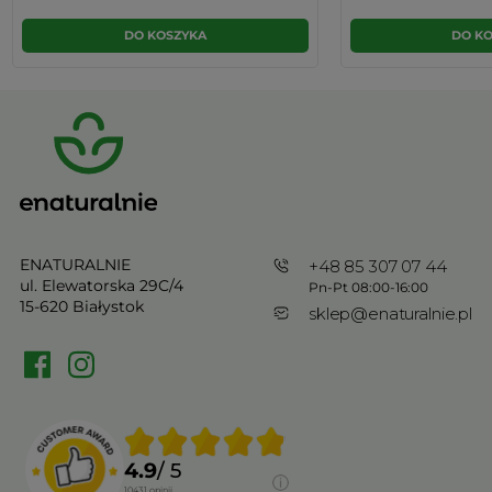
DO KOSZYKA
DO K
ENATURALNIE
+48 85 307 07 44
ul. Elewatorska 29C/4
Pn-Pt 08:00-16:00
15-620 Białystok
sklep@enaturalnie.pl
4.9
/ 5
10431
opinii