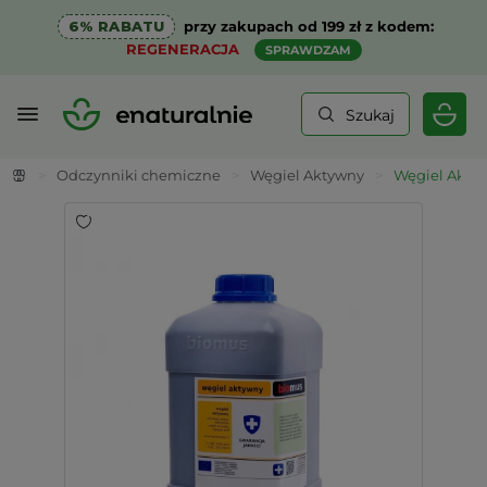
6% RABATU
przy zakupach od 199 zł z kodem:
REGENERACJA
SPRAWDZAM
Szukaj
>
Odczynniki chemiczne
>
Węgiel Aktywny
>
Węgiel Aktyw