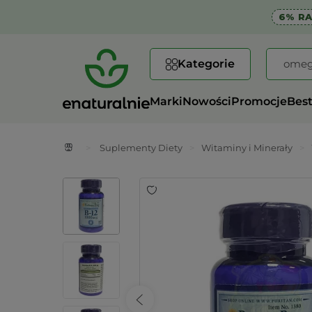
6% R
Kategorie
Marki
Nowości
Promocje
Best
>
Suplementy Diety
>
Witaminy i Minerały
>