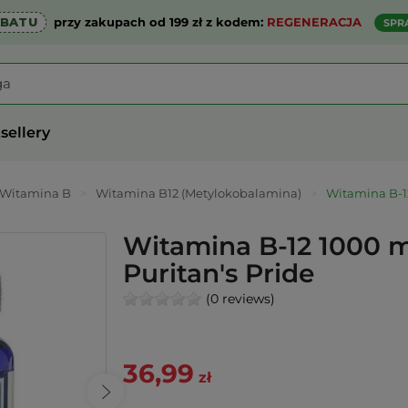
ABATU
przy zakupach od 199 zł z kodem:
REGENERACJA
SPR
sellery
Witamina B
>
Witamina B12 (Metylokobalamina)
>
Witamina B-12
Witamina B-12 1000 m
Puritan's Pride
(0 reviews)
36,99
zł