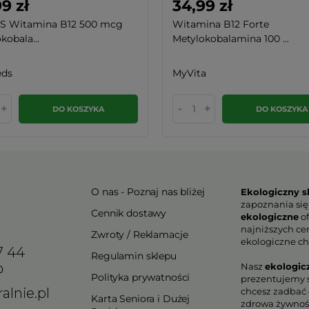
9 zł
34,99 zł
S Witamina B12 500 mcg
Witamina B12 Forte
kobala...
Metylokobalamina 100 ...
ds
MyVita
+
-
+
DO KOSZYKA
DO KOSZYKA
O nas - Poznaj nas bliżej
Ekologiczny s
zapoznania się
Cennik dostawy
ekologiczne
of
najniższych ce
Zwroty / Reklamacje
ekologiczne ch
7 44
Regulamin sklepu
Nasz
ekologic
0
Polityka prywatności
prezentujemy s
alnie.pl
chcesz zadbać o
Karta Seniora i Dużej
zdrowa żywnoś