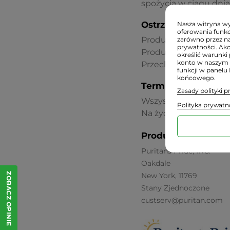
spożycia w ciągu dnia
Ostrzeżenia dotycz
Nasza witryna wyk
oferowania funkc
Produkt nie może być
zarówno przez na
prywatności. Ak
Produkt niewskazany d
określić warunki 
konto w naszym 
Przechowywać w tempe
funkcji w panelu
końcowego.
Termin przydatnośc
Zasady polityki 
Wszystkie oferowane p
Polityka prywatn
Na życzenie podajemy
Producent:
Puritans Pride, INC.
Oakdale
New York, 11769
ZOBACZ OPINIE
Stany Zjednoczone
custserv@puritan.com