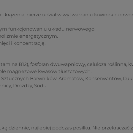
 i krążenia, bierze udział w wytwarzaniu krwinek czerw
ym funkcjonowaniu układu nerwowego.
bolizmie energetycznym.
ęci i koncentrację.
tamina B12), fosforan dwuwapniowy, celuloza roślinna, k
ole magnezowe kwasów tłuszczowych.
Sztucznych Barwników, Aromatów, Konserwantów, Cukru,
enicy, Drożdży, Sodu.
kę dziennie, najlepiej podczas posiłku. Nie przekraczać z