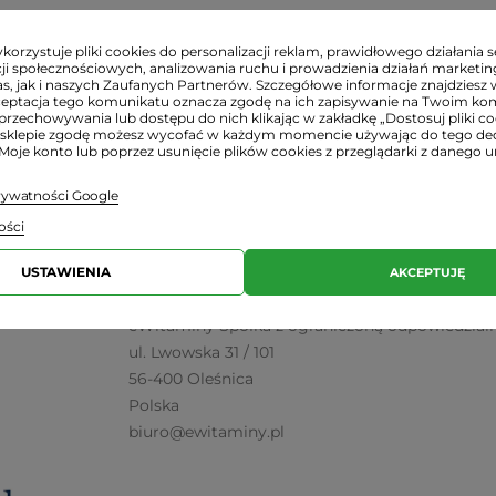
.
ące bezpieczeństwa:
orzystuje pliki cookies do personalizacji reklam, prawidłowego działania s
ji społecznościowych, analizowania ruchu i prowadzienia działań marketi
 stosowany jako substytut prawidłowo zróżnicowanej die
s, jak i naszych Zaufanych Partnerów. Szczegółowe informacje znajdziesz 
ceptacja tego komunikatu oznacza zgodę na ich zapisywanie na Twoim ko
la kobiet w ciąży i karmiących.
przechowywania lub dostępu do nich klikając w zakładkę „Dostosuj pliki coo
sklepie zgodę możesz wycofać w każdym momencie używając do tego d
raturze pokojowej, w sposób niedostępny dla małych d
 Moje konto lub poprzez usunięcie plików cookies z przeglądarki z danego u
i:
prywatności Google
rodukty są świeże o ile nie napisano inaczej w ofercie.
ości
 dokładny termin przydatności e-mailowo lub telefonicz
USTAWIENIA
AKCEPTUJĘ
Podmiot odpowiedzialny:
eWitaminy Spółka z ograniczoną odpowiedzial
ul. Lwowska 31 / 101
56-400 Oleśnica
Polska
biuro@ewitaminy.pl