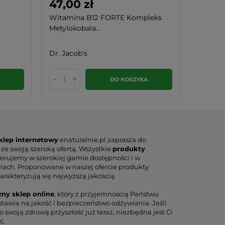
47,00 zł
44,9
Witamina B12 FORTE Kompleks
Witami
Metylokobala...
200 µg 3
Dr. Jacob's
Avitale
-
+
-
DO KOSZYKA
klep internetowy
enaturalnie.pl zaprasza do
 ze swoją szeroką ofertą. Wszystkie
produkty
erujemy w szerokiej gamie dostępności i w
nach. Proponowane w naszej ofercie produkty
arakteryzują się najwyższą jakością.
zny sklep online
, który z przyjemnością Państwu
tawia na jakość i bezpieczeństwo odżywiania. Jeśli
 swoją zdrową przyszłość już teraz, niezbędna jest Ci
ć.