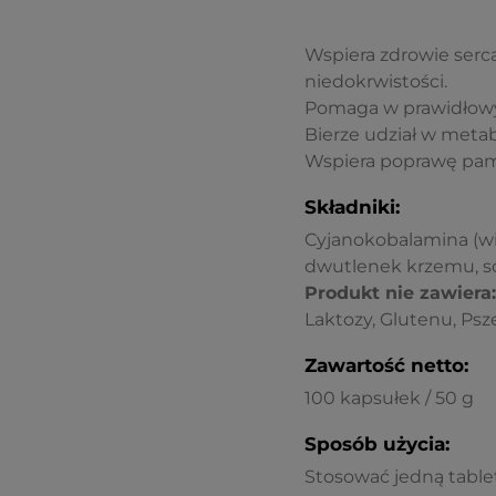
Wspiera zdrowie serca
niedokrwistości.
Pomaga w prawidłow
Bierze udział w meta
Wspiera poprawę pami
Składniki:
Cyjanokobalamina (wi
dwutlenek krzemu, s
Produkt nie zawiera:
Laktozy, Glutenu, Psz
Zawartość netto:
100 kapsułek / 50 g
Sposób użycia:
Stosować jedną tablet