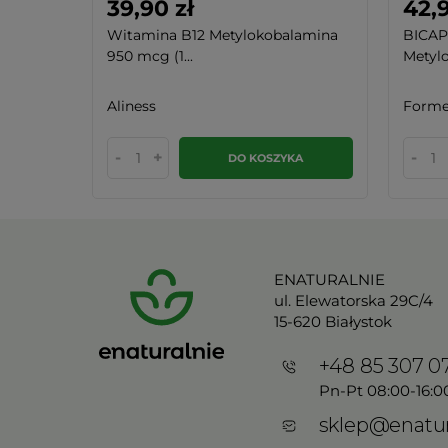
39,90 zł
42,9
Witamina B12 Metylokobalamina
BICAP
950 mcg (1...
Metylo
Aliness
Forme
-
+
-
KA
DO KOSZYKA
ENATURALNIE
ul. Elewatorska 29C/4
15-620 Białystok
+48 85 307 0
Pn-Pt 08:00-16:0
sklep@enatur