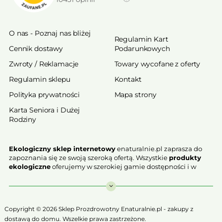
O nas - Poznaj nas bliżej
Regulamin Kart
Cennik dostawy
Podarunkowych
Zwroty / Reklamacje
Towary wycofane z oferty
Regulamin sklepu
Kontakt
Polityka prywatności
Mapa strony
Karta Seniora i Dużej
Rodziny
Ekologiczny sklep internetowy
enaturalnie.pl zaprasza do
zapoznania się ze swoją szeroką ofertą. Wszystkie
produkty
ekologiczne
oferujemy w szerokiej gamie dostępności i w
najniższych cenach. Proponowane w naszej ofercie produkty
ekologiczne charakteryzują się najwyższą jakością.
Nasz
ekologiczny sklep online
, który z przyjemnością
Copyright © 2026 Sklep Prozdrowotny Enaturalnie.pl - zakupy z
Państwu prezentujemy stawia na jakość i bezpieczeństwo
dostawą do domu. Wszelkie prawa zastrzeżone.
odżywiania. Jeśli chcesz zadbać o swoją zdrową przyszłość już