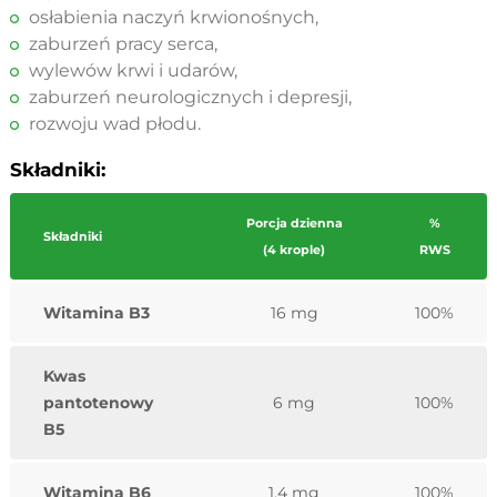
osłabienia naczyń krwionośnych,
zaburzeń pracy serca,
wylewów krwi i udarów,
zaburzeń neurologicznych i depresji,
rozwoju wad płodu.
Składniki:
Porcja dzienna
%
Składniki
(4 krople)
RWS
Witamina B3
16 mg
100%
Kwas
pantotenowy
6 mg
100%
B5
Witamina B6
1,4 mg
100%