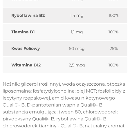
Ryboflawina B2
1,4 mg
100%
Tiamina B1
1,1 mg
100%
Kwas Foliowy
50 mcg
25%
Witamina B12
2,5 mcg
100%
Nośnik: glicerol (roślinny), woda oczyszczona, otoczka
liposomalna: fosfatydylocholina; olej MCT; fosfolipidy z
lecytyny rzepakowej, amid kwasu nikotynowego
Quali®- B, D-pantotenian wapnia Quali®- B,
substancja emulgująca: tween 80, chlorowodorek
pirydoksyny Quali®- B, ryboflawina Quali®- B,
chlorowodorek tiaminy - Quali®- B, naturalny aromat