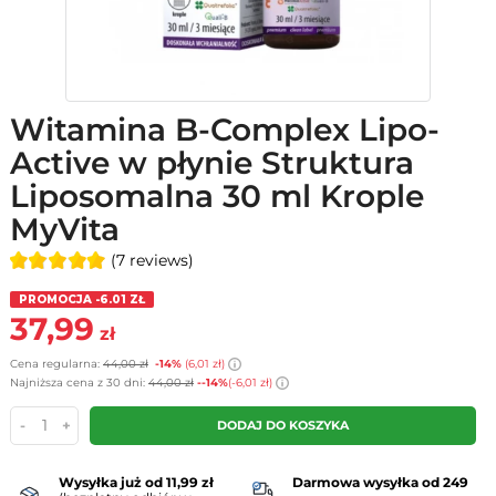
Witamina B-Complex Lipo-
Active w płynie Struktura
Liposomalna 30 ml Krople
MyVita
(7 reviews)
PROMOCJA -6.01 ZŁ
37,99
zł
Cena regularna:
44,00 zł
-14%
(6,01 zł)
Najniższa cena z 30 dni:
44,00 zł
--14%
(-6,01 zł)
-
+
DODAJ DO KOSZYKA
Wysyłka już od 11,99 zł
Darmowa wysyłka od 249