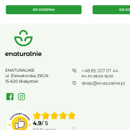
DO KOSZYKA
DO K
ENATURALNIE
+48 85 307 07 44
ul. Elewatorska 29C/4
Pn-Pt 08:00-16:00
15-620 Białystok
sklep@enaturalnie.pl
4.9
/ 5
10431
opinii