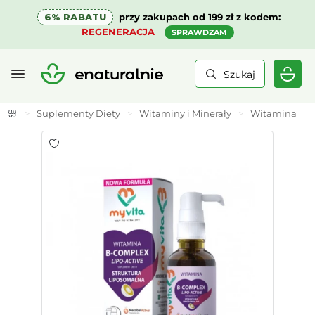
6% RABATU
przy zakupach od 199 zł z kodem:
REGENERACJA
SPRAWDZAM
Szukaj
>
Suplementy Diety
>
Witaminy i Minerały
>
Witamina B