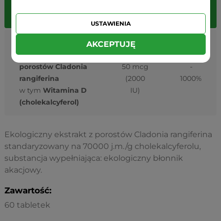
(1
tabletka)
USTAWIENIA
Ekologiczny
AKCEPTUJĘ
ekstrakt z
28,6 mg
porostów Cladonia
50 mcg
-
rangiferina
(2000
1000%
w tym
Witamina D
IU)
(cholekalcyferol)
Ekologiczny ekstrakt z porostów Cladonia rangiferina
standaryzowany na 70000 j.m./g cholekalcyferolu,
substancja wypełniająca: ekologiczny błonnik
akacjowy.
Zawartość:
60 tabletek