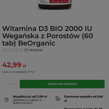
Witamina D3 BIO 2000 IU
Wegańska z Porostów (60
tab) BeOrganic
(0 reviews)
42,99
zł
Cena za 10 tabletek: 7,17 zł
-
+
DODAJ DO KOSZYKA
Wysyłka już od 11,99 zł
Darmowa wysyłka od 249
(bezpłatny odbiór w
zł
Białymstoku)
Bezpieczne zwroty do 30