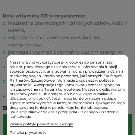
Rola witaminy D3 w organizmie:
niezbędna dla mocnych i zdrowych zębów, kości i
mięśni,
odpowiada za prawidłowy metabolizm
energetyczny,
pomaga utrzymać optymalny poziom energii w
ciągu dnia,
Nasza witryna wykorzystuje pliki cookies do personalizacji
wspiera prawidłowe funkcjonowanie układu
reklam, prawidłowego działania serwisu, oferowania funkcji
społecznościowych, analizowania ruchu i prowadzienia działań
odpornościowego,
marketingowych - zarówno przez nas, jak i naszych Zaufanych
Partnerów. Szczegółowe informacje znajdziesz w polityce
pomagają w zachowaniu prawidłowych funkcji
prywatności. Akceptacja tego komunikatu oznacza zgodę na
psychologicznych,
ich zapisywanie na Twoim komputerze. Możesz określić warunki
przechowywania lub dostępu do nich klikając w zakładkę
zapobiega powstawaniu cukrzycy.
„Dostosuj pliki cookie”. Jeżeli masz konto w naszym sklepie
zgodę możesz wycofać w każdym momencie używając do tego
Składniki:
dedykowanej funkcji w panelu Moje konto lub poprzez
usunięcie plików cookies z przeglądarki z danego urządzenia
końcowego.
Porcja
Zasady polityki prywatności Google
dzienna
Polityka prywatności
Składniki:
RWS%