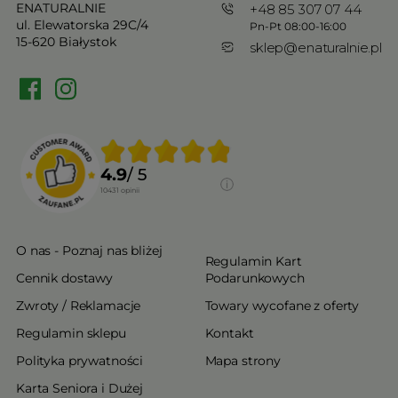
ENATURALNIE
+48 85 307 07 44
ul. Elewatorska 29C/4
Pn-Pt 08:00-16:00
15-620 Białystok
sklep@enaturalnie.pl
4.9
/ 5
10431
opinii
O nas - Poznaj nas bliżej
Regulamin Kart
Cennik dostawy
Podarunkowych
Zwroty / Reklamacje
Towary wycofane z oferty
Regulamin sklepu
Kontakt
Polityka prywatności
Mapa strony
Karta Seniora i Dużej