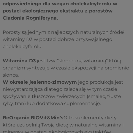
odpowiedniego dla wegan cholekalcyferolu w
postaci ekologicznego ekstraktu z porostów
Cladonia Rogniferyna.
Porosty są jednym z najlepszych naturalnych źródeł
witaminy D3 w postaci dobrze przyswajalnego
cholekalcyferolu.
Witamina D3
jest tzw. "słoneczną witaminą" którą
organizm syntezuje w czasie ekspozycji na promienie
słońca.
W okresie jesienno-zimowym
jego produkcja jest
niewystarczająca dlatego zaleca się w tym czasie
spożywanie tłuszczów zwierzęcych (smalec, tłuste
ryby, tran) lub dodatkową suplementację.
BeOrganic BIOVit&Min’s®
to suplementy diety,
które uzupełnią Twoją dietę w naturalne witaminy i
minerały, w postaci ekologicznych ekstraktów