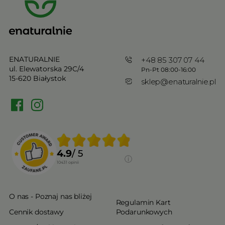
ENATURALNIE
+48 85 307 07 44
ul. Elewatorska 29C/4
Pn-Pt 08:00-16:00
15-620 Białystok
sklep@enaturalnie.pl
4.9
/ 5
10431
opinii
O nas - Poznaj nas bliżej
Regulamin Kart
Cennik dostawy
Podarunkowych