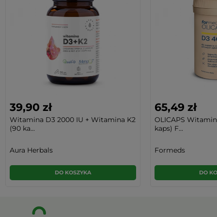
39,90 zł
65,49 zł
Witamina D3 2000 IU + Witamina K2
OLICAPS Witamina
(90 ka...
kaps) F...
Aura Herbals
Formeds
DO KOSZYKA
DO K