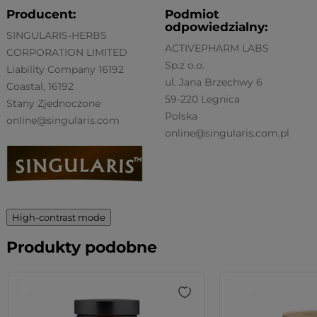
Producent:
Podmiot
odpowiedzialny:
SINGULARIS-HERBS
ACTIVEPHARM LABS
CORPORATION LIMITED
Sp.z o.o.
Liability Company 16192
ul. Jana Brzechwy 6
Coastal, 16192
59-220 Legnica
Stany Zjednoczone
Polska
online@singularis.com
online@singularis.com.pl
High-contrast mode
Produkty podobne