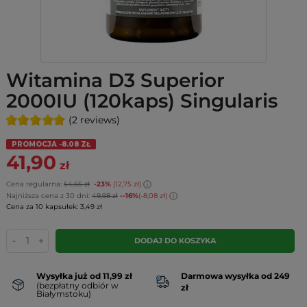
Witamina D3 Superior
2000IU (120kaps) Singularis
(2 reviews)
PROMOCJA -8.08 ZŁ
41,90
zł
Cena regularna:
54,65 zł
-23%
(12,75 zł)
Najniższa cena z 30 dni:
49,98 zł
--16%
(-8,08 zł)
Cena za 10 kapsułek: 3,49 zł
-
+
DODAJ DO KOSZYKA
Wysyłka już od 11,99 zł
Darmowa wysyłka od 249
(bezpłatny odbiór w
zł
Białymstoku)