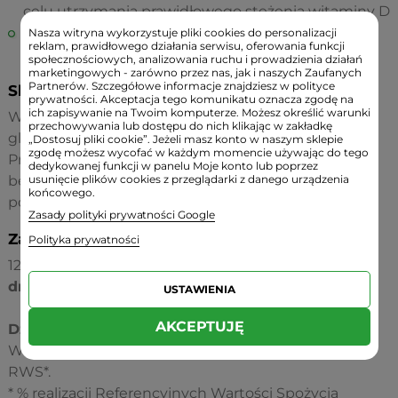
celu utrzymania prawidłowego stężenia witaminy D
kobiety w ciąży oraz karmiące piersią, kobiety w
Nasza witryna wykorzystuje pliki cookies do personalizacji
reklam, prawidłowego działania serwisu, oferowania funkcji
okresie menopauzy
społecznościowych, analizowania ruchu i prowadzienia działań
marketingowych - zarówno przez nas, jak i naszych Zaufanych
Partnerów. Szczegółowe informacje znajdziesz w polityce
Składniki:
prywatności. Akceptacja tego komunikatu oznacza zgodę na
ich zapisywanie na Twoim komputerze. Możesz określić warunki
Witamina D₃ (z lanoliny), olej sojowy, żelatyna,
przechowywania lub dostępu do nich klikając w zakładkę
gliceryna, woda oczyszczona.
„Dostosuj pliki cookie”. Jeżeli masz konto w naszym sklepie
zgodę możesz wycofać w każdym momencie używając do tego
Produkt został zoptymalizowany pod względem
dedykowanej funkcji w panelu Moje konto lub poprzez
bezpieczeństwa zastosowanych składników
usunięcie plików cookies z przeglądarki z danego urządzenia
końcowego.
pomocniczych.
Zasady polityki prywatności Google
Zawartość:
Polityka prywatności
120 kapsułek 2000 j.m. (50 µm) /
suplementacja 120
dni
USTAWIENIA
AKCEPTUJĘ
Dzienna porcja (1 kapsułka) zawiera:
Witamina D₃ (cholekalcyferol) - 2000 j.m. - 1000%
RWS*.
* % realizacji Referencyjnych Wartości Spożycia