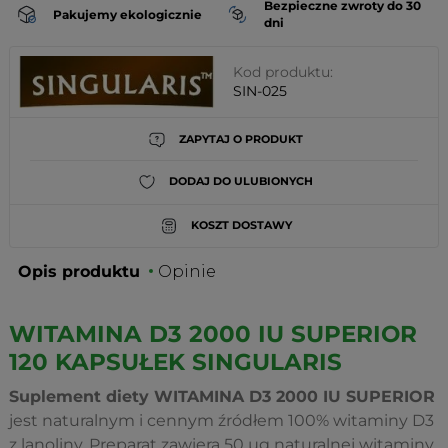
Bezpieczne zwroty do 30
Pakujemy ekologicznie
dni
Kod produktu:
SIN-025
ZAPYTAJ O PRODUKT
DODAJ DO ULUBIONYCH
KOSZT DOSTAWY
Opis produktu
Opinie
WITAMINA D3 2000 IU SUPERIOR
120 KAPSUŁEK SINGULARIS
Suplement diety WITAMINA D3 2000 IU SUPERIOR
jest naturalnym i cennym źródłem 100% witaminy D3
z lanoliny. Preparat zawiera 50 µg naturalnej witaminy