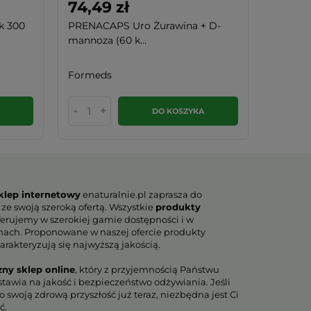
74,49 zł
34,90
k 300
PRENACAPS Uro Żurawina + D-
Acerola
mannoza (60 k...
mg (120.
Formeds
Aliness
-
+
-
DO KOSZYKA
klep internetowy
enaturalnie.pl zaprasza do
 ze swoją szeroką ofertą. Wszystkie
produkty
erujemy w szerokiej gamie dostępności i w
nach. Proponowane w naszej ofercie produkty
arakteryzują się najwyższą jakością.
zny sklep online
, który z przyjemnością Państwu
tawia na jakość i bezpieczeństwo odżywiania. Jeśli
 swoją zdrową przyszłość już teraz, niezbędna jest Ci
ć.