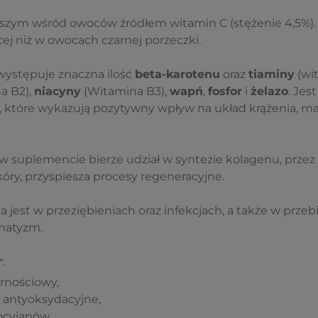
tszym wśród owoców źródłem witamin C (stężenie 4,5%).
cej niż w owocach czarnej porzeczki.
ystępuje znaczna ilość
beta-karotenu
oraz
tiaminy
(wit
a B2),
niacyny
(Witamina B3),
wapń
,
fosfor
i
żelazo
. Jes
 które wykazują pozytywny wpływ na układ krążenia, maj
w suplemencie bierze udział w syntezie kolagenu, prze
skóry, przyspiesza procesy regeneracyjne.
 jest w przeziębieniach oraz infekcjach, a także w prze
matyzm.
r
:
rnościowy,
antyoksydacyjne,
ocyjanów,