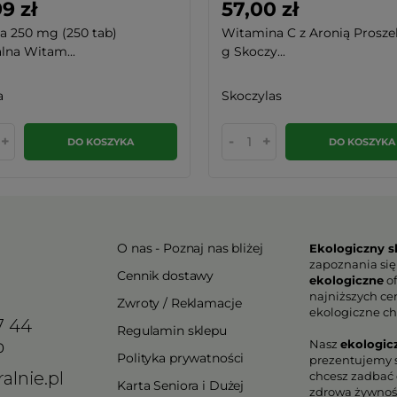
9 zł
57,00 zł
a 250 mg (250 tab)
Witamina C z Aronią Prosze
lna Witam...
g Skoczy...
a
Skoczylas
+
-
+
DO KOSZYKA
DO KOSZYKA
O nas - Poznaj nas bliżej
Ekologiczny s
zapoznania się
Cennik dostawy
ekologiczne
of
najniższych ce
Zwroty / Reklamacje
ekologiczne ch
7 44
Regulamin sklepu
Nasz
ekologic
0
Polityka prywatności
prezentujemy s
alnie.pl
chcesz zadbać o
Karta Seniora i Dużej
zdrowa żywnoś