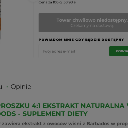
Cena za 100 g: 50,98 zł
Towar chwilowo niedostępny.
Czekamy na dostawę.
POWIADOM MNIE GDY BĘDZIE DOSTĘPNY
POWI
u
Opinie
ROSZKU 4:1 EKSTRAKT NATURALNA 
OODS - SUPLEMENT DIETY
r
zawiera ekstrakt z owoców wiśni z Barbados w propor