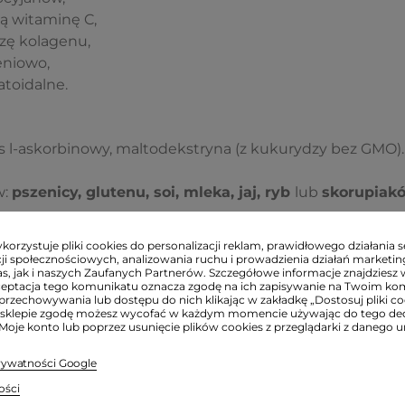
ą witaminę C,
zę kolagenu,
eniowo,
atoidalne.
as l-askorbinowy, maltodekstryna (z kukurydzy bez GMO).
w:
pszenicy, glutenu, soi, mleka, jaj, ryb
lub
skorupiakó
orzystuje pliki cookies do personalizacji reklam, prawidłowego działania s
ji społecznościowych, analizowania ruchu i prowadzienia działań marketi
s, jak i naszych Zaufanych Partnerów. Szczegółowe informacje znajdziesz 
ceptacja tego komunikatu oznacza zgodę na ich zapisywanie na Twoim ko
przechowywania lub dostępu do nich klikając w zakładkę „Dostosuj pliki coo
sklepie zgodę możesz wycofać w każdym momencie używając do tego d
ać jedną łyżeczkę (3,2 g) dziennie.
 Moje konto lub poprzez usunięcie plików cookies z przeglądarki z danego u
i:
prywatności Google
rodukty są świeże, o ile nie napisano inaczej w ofercie.
ości