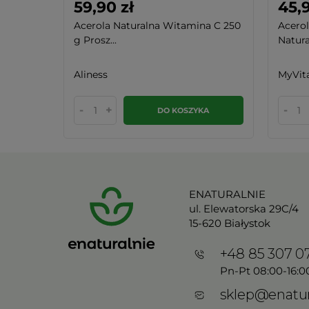
59,90 zł
45,9
Acerola Naturalna Witamina C 250
Acerol
g Prosz...
Natura
Aliness
MyVit
-
+
-
KA
DO KOSZYKA
ENATURALNIE
ul. Elewatorska 29C/4
15-620 Białystok
+48 85 307 0
Pn-Pt 08:00-16:0
sklep@enatur