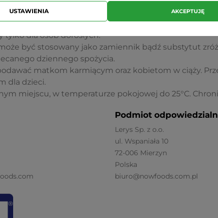
 dokładny termin przydatności e-mailowo lub telefonicz
USTAWIENIA
AKCEPTUJĘ
ące bezpieczeństwa:
tylko dla osób dorosłych.
może być stosowany jako zamiennik bądź substytut zróżn
alecanego dziennego spożycia.
 podawać matkom karmiącym oraz kobietom w ciąży. P
 dla dzieci.
m miejscu, w temperaturze pokojowej do 25°C. Chroni
Podmiot odpowiedzialn
Lerys Sp. z o.o.
ul. Wspaniała 10
72-006 Mierzyn
Polska
foods.com
biuro@nowfoods.com.pl