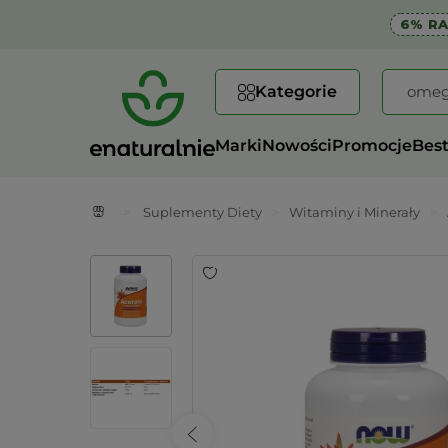
6% R
Kategorie
Marki
Nowości
Promocje
Best
>
Suplementy Diety
>
Witaminy i Minerały
>