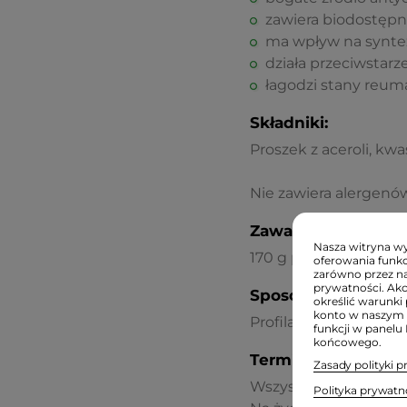
zawiera biodostępn
ma wpływ na synte
działa przeciwstarz
łagodzi stany reum
Składniki:
Proszek z aceroli, kw
Nie zawiera alergenó
Zawartość:
Nasza witryna wyk
170 g proszku
oferowania funkc
zarówno przez na
prywatności. Ak
Sposób użycia:
określić warunki 
konto w naszym 
Profilaktycznie spożyw
funkcji w panelu
końcowego.
Termin przydatnośc
Zasady polityki 
Wszystkie oferowane p
Polityka prywatn