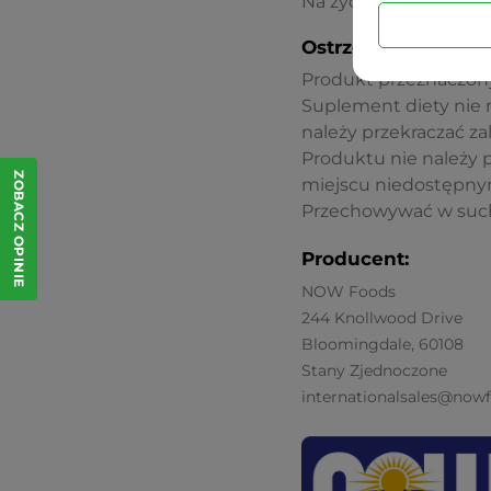
Na życzenie podajemy
Ostrzeżenia dotycz
Produkt przeznaczony 
Suplement diety nie 
należy przekraczać z
Produktu nie należy
ZOBACZ OPINIE
miejscu niedostępnym
Przechowywać w suchy
Producent:
NOW Foods
244 Knollwood Drive
Bloomingdale, 60108
Stany Zjednoczone
internationalsales@now