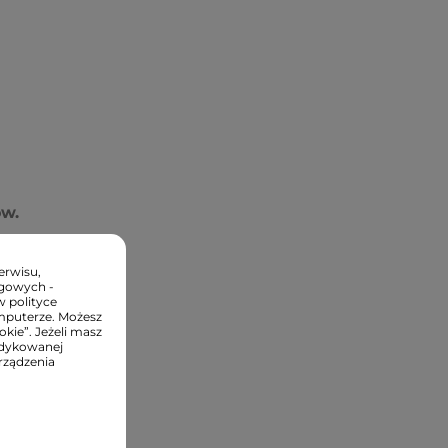
w.
erwisu,
ngowych -
w polityce
mputerze. Możesz
kie”. Jeżeli masz
edykowanej
rządzenia