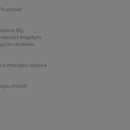
 To ponad
amina B1),
t również bogatym
ą też działanie
z co znacząco wpływa
biegu chorób