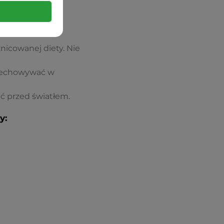
nie.
icowanej diety. Nie
rzechowywać w
ć przed światłem.
y: