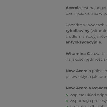
Acerola
jest najboga
dziesięciokrotnie wię
Ponadto w owocach w
ryboflawiny
(witamin
źródłem antocyjanów,
antyoksydacyjnie
.
Witamina C
zawarta 
na jakość i jędrność 
Now Acerola
polecana
przewlekłych jak reu
Now Acerola Powde
wspiera układ odpo
wspomaga procesy 
bogate źródło anty