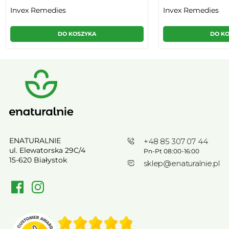
Invex Remedies
Invex Remedies
DO KOSZYKA
DO K
ENATURALNIE
+48 85 307 07 44
ul. Elewatorska 29C/4
Pn-Pt 08:00-16:00
15-620 Białystok
sklep@enaturalnie.pl