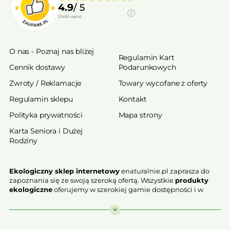
4.9
/ 5
10495
opinii
O nas - Poznaj nas bliżej
Regulamin Kart
Cennik dostawy
Podarunkowych
Zwroty / Reklamacje
Towary wycofane z oferty
Regulamin sklepu
Kontakt
Polityka prywatności
Mapa strony
Karta Seniora i Dużej
Rodziny
Ekologiczny sklep internetowy
enaturalnie.pl zaprasza do
zapoznania się ze swoją szeroką ofertą. Wszystkie
produkty
ekologiczne
oferujemy w szerokiej gamie dostępności i w
najniższych cenach. Proponowane w naszej ofercie produkty
ekologiczne charakteryzują się najwyższą jakością.
Nasz
ekologiczny sklep online
, który z przyjemnością