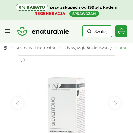
6% RABATU
przy zakupach od 199 zł z kodem:
REGENERACJA
SPRAWDZAM
Szukaj
>
Kosmetyki Naturalne
>
Płyny, Mgiełki do Twarzy
>
Antyba