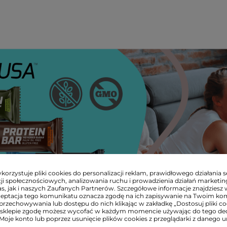
orzystuje pliki cookies do personalizacji reklam, prawidłowego działania s
ji społecznościowych, analizowania ruchu i prowadzienia działań marketi
s, jak i naszych Zaufanych Partnerów. Szczegółowe informacje znajdziesz 
ceptacja tego komunikatu oznacza zgodę na ich zapisywanie na Twoim ko
przechowywania lub dostępu do nich klikając w zakładkę „Dostosuj pliki coo
sklepie zgodę możesz wycofać w każdym momencie używając do tego d
 Moje konto lub poprzez usunięcie plików cookies z przeglądarki z danego u