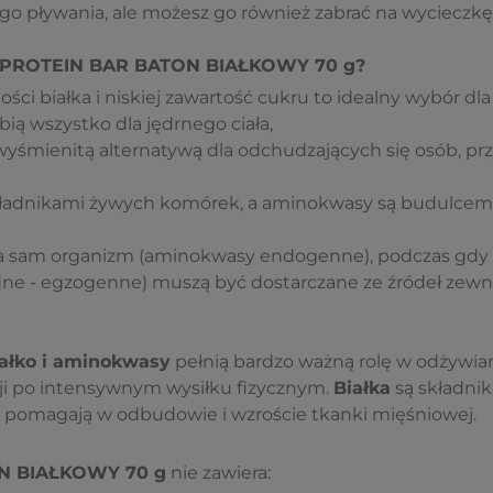
go pływania, ale możesz go również zabrać na wycieczkę 
PROTEIN BAR BATON BIAŁKOWY 70 g
?
ości białka i niskiej zawartość cukru to idealny wybór dla
bią wszystko dla jędrnego ciała,
yśmienitą alternatywą dla odchudzających się osób, prz
ładnikami żywych komórek, a aminokwasy są budulcem 
za sam organizm (aminokwasy endogenne), podczas gdy 
e - egzogenne) muszą być dostarczane ze źródeł zewnę
ałko i aminokwasy
pełnią bardzo ważną rolę w odżywian
ji po intensywnym wysiłku fizycznym.
Białka
są składni
że pomagają w odbudowie i wzroście tkanki mięśniowej.
N BIAŁKOWY 70 g
nie zawiera: