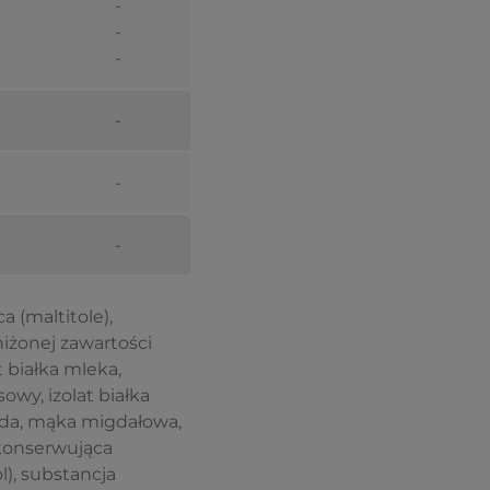
-
-
-
-
-
-
a (maltitole),
iżonej zawartości
t białka mleka,
owy, izolat białka
 woda, mąka migdałowa,
 konserwująca
l), substancja