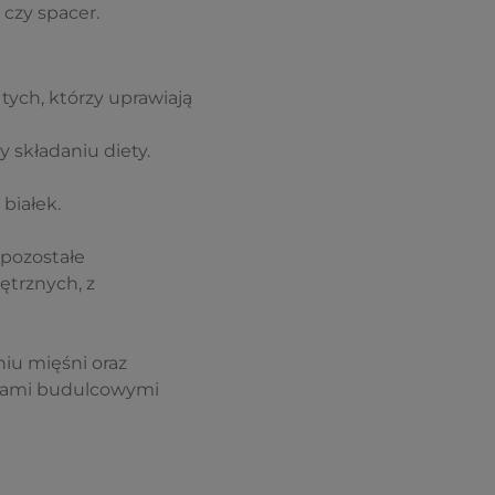
czy spacer.
 tych, którzy uprawiają
y składaniu diety
.
białek.
pozostałe
trznych, z
iu mięśni oraz
kami budulcowymi