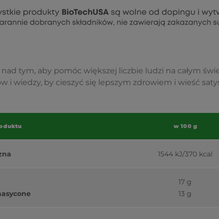
 nad tym, aby pomóc większej liczbie ludzi na całym świ
 i wiedzy, by cieszyć się lepszym zdrowiem i wieść satys
oduktu
w 100 g
zna
1544 kJ/370 kcal
17 g
nasycone
13 g