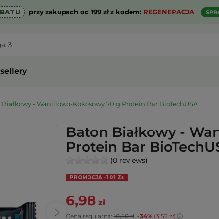
ABATU
przy zakupach od 199 zł z kodem:
REGENERACJA
SPR
sellery
 Białkowy - Waniliowo-Kokosowy 70 g Protein Bar BioTechUSA
Baton Białkowy - Wa
Protein Bar BioTechU
(0 reviews)
PROMOCJA -1.01 ZŁ
6,98
zł
Cena regularna:
10,50 zł
-34%
(3,52 zł)