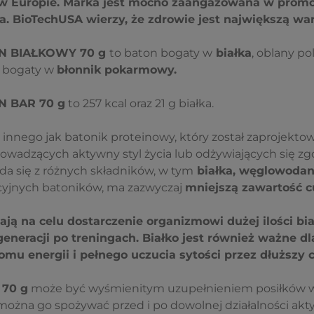
w Europie. Marka jest mocno zaangażowana w promoc
a. BioTechUSA wierzy, że zdrowie jest największą war
N BIAŁKOWY 70 g
to baton bogaty w
białka
, oblany po
t bogaty w
błonnik pokarmowy.
N BAR 70 g
to
257 kcal
oraz
2
1
g
białka.
 innego jak batonik proteinowy, który został zaprojekto
owadzących aktywny styl życia lub odżywiających się zg
da się z różnych składników, w tym
białka, węglowodan
cyjnych batoników, ma zazwyczaj
mniejszą zawartość cuk
ają na celu dostarczenie organizmowi dużej ilości bi
generacji po treningach. Białko jest również ważne d
mu energii i pełnego uczucia sytości przez dłuższy c
70 g
może być wyśmienitym uzupełnieniem posiłków w 
można go spożywać przed i po dowolnej działalności akt