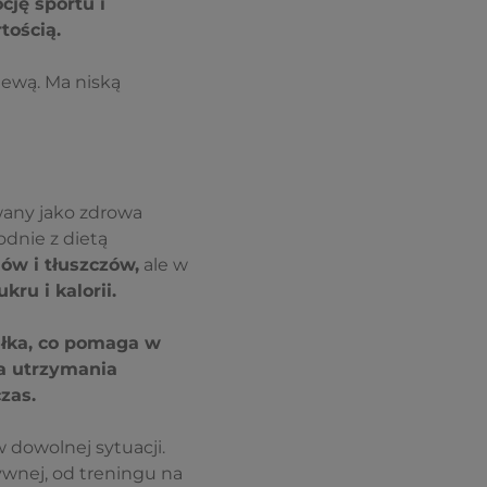
ję sportu i
tością.
lewą. Ma niską
wany jako zdrowa
odnie z dietą
ów i tłuszczów,
ale w
ru i kalorii.
ałka, co pomaga w
la utrzymania
zas.
dowolnej sytuacji.
ywnej, od treningu na