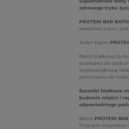
suplementów diety 
zdrowego trybu życi
PROTEIN BAR BATO
zawartość cukru i jes
Jeden baton
PROTEI
Baton białkowy to nic
przekąska dla osób pr
wysokobiałkową. Skła
porównaniu do trady
Batoniki białkowe m
budowie mięśni i re
odpowiedniego pozio
Baton
PROTEIN BAR 
Poza tym oczywiście 