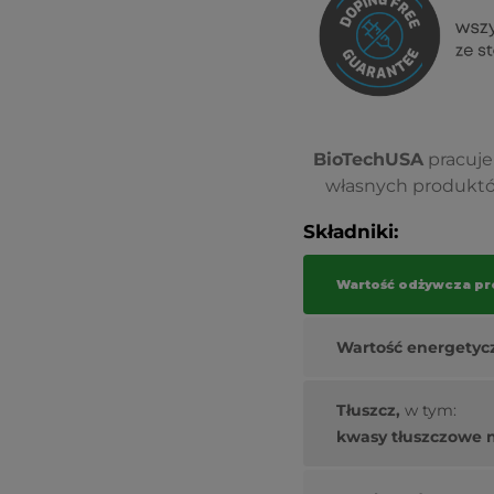
BioTechUSA
pracuje
własnych produktów
Składniki:
Wartość odżywcza pr
Wartość energetyc
Tłuszcz,
w tym:
kwasy tłuszczowe 