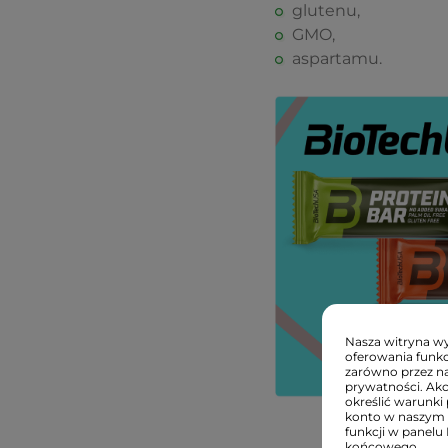
glutenu,
GMO,
aspartamu.
Nasza witryna wyk
oferowania funkc
zarówno przez na
prywatności. Ak
określić warunki 
konto w naszym 
funkcji w panelu
końcowego.