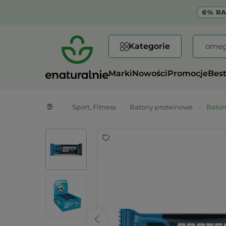
6% R
Kategorie
Marki
Nowości
Promocje
Best
>
Sport, Fitness
>
Batony proteinowe
>
Baton