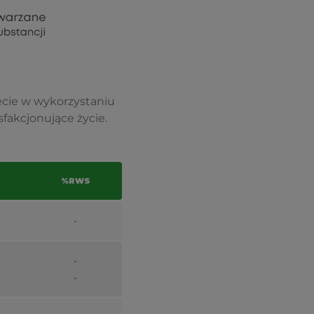
ecie w wykorzystaniu
fakcjonujące życie.
%RWS
-
-
-