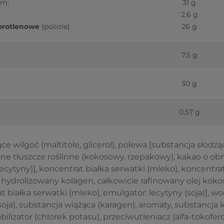
ym:
31 g
2,6 g
orotlenowe
(poliole)
26 g
7,5 g
30 g
0,57 g
 wilgoć (maltitole, glicerol), polewa [substancja słodząc
e tłuszcze roślinne (kokosowy, rzepakowy), kakao o obn
ecytyny)], koncentrat białka serwatki (mleko), koncentra
 hydrolizowany kolagen, całkowicie rafinowany olej kokos
at białka serwatki (mleko), emulgator: lecytyny (soja)],
soja), substancja wiążąca (karagen), aromaty, substancja
abilizator (chlorek potasu), przeciwutleniacz (alfa-tokofero