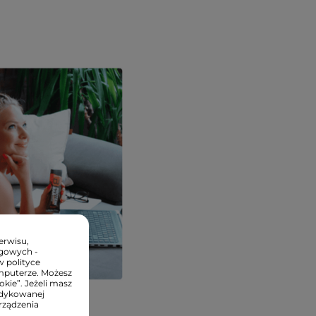
erwisu,
ngowych -
w polityce
mputerze. Możesz
kie”. Jeżeli masz
edykowanej
rządzenia