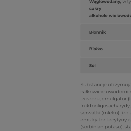
Węglowodany,
w t
cukry
alkohole wielowod
Błonnik
Białko
Sól
Substancje utrzymujące
całkowicie uwodornion
tłuszczu, emulgator (l
fruktooligosacharydy,
serwatki (mleko) [izol
emulgator: lecytyny (
(sorbinian potasu), st