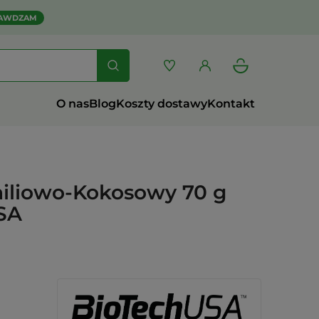
AWDZAM
O nas
Blog
Koszty dostawy
Kontakt
niliowo-Kokosowy 70 g
SA