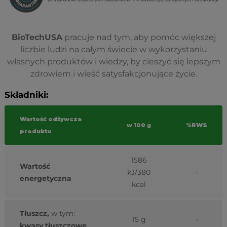
BioTechUSA
pracuje nad tym, aby pomóc większej
liczbie ludzi na całym świecie w wykorzystaniu
własnych produktów i wiedzy, by cieszyć się lepszym
zdrowiem i wieść satysfakcjonujące życie.
Składniki:
Wartość odżywcza
w 100 g
%RWS
produktu
1586
Wartość
kJ/380
-
energetyczna
kcal
Tłuszcz,
w tym:
15 g
-
kwasy tłuszczowe