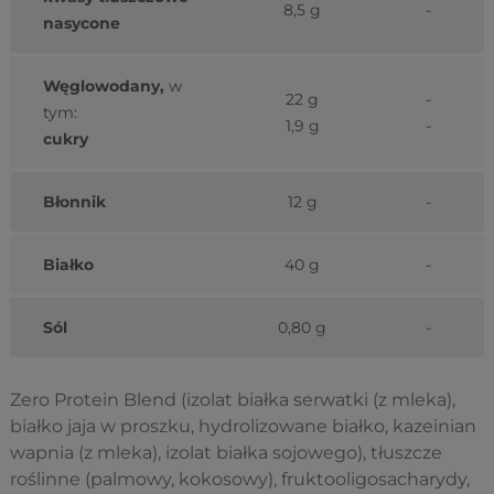
8,5 g
-
nasycone
Węglowodany,
w
22 g
-
tym:
1,9 g
-
cukry
Błonnik
12 g
-
Białko
40 g
-
Sól
0,80 g
-
Zero Protein Blend (izolat białka serwatki (z mleka),
białko jaja w proszku, hydrolizowane białko, kazeinian
wapnia (z mleka), izolat białka sojowego), tłuszcze
roślinne (palmowy, kokosowy), fruktooligosacharydy,