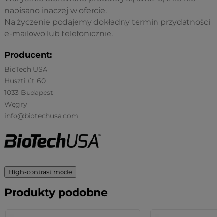
napisano inaczej w ofercie.
Na życzenie podajemy dokładny termin przydatności
e-mailowo lub telefonicznie.
Producent:
BioTech USA
Huszti út 60
1033 Budapest
Węgry
info@biotechusa.com
High-contrast mode
Produkty podobne