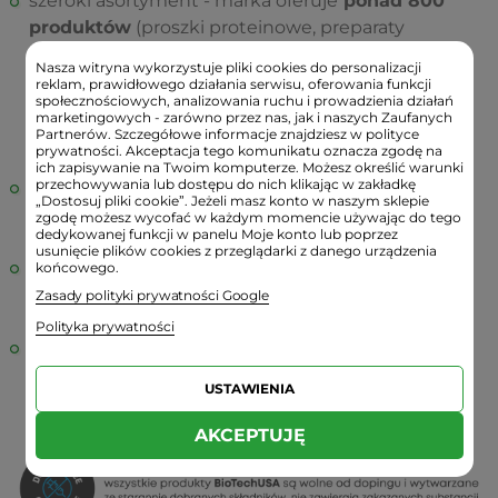
szeroki asortyment - marka oferuje
ponad 800
produktów
(proszki proteinowe, preparaty
aminokwasowe, różne batony, preparaty
Nasza witryna wykorzystuje pliki cookies do personalizacji
przedtreningowe, produkty do sportów
reklam, prawidłowego działania serwisu, oferowania funkcji
społecznościowych, analizowania ruchu i prowadzienia działań
wytrzymałościowych, preparaty do kontroli masy
marketingowych - zarówno przez nas, jak i naszych Zaufanych
ciała oraz ponad 40 produktów witaminowych o
Partnerów. Szczegółowe informacje znajdziesz w polityce
prywatności. Akceptacja tego komunikatu oznacza zgodę na
wysokiej mocy),
ich zapisywanie na Twoim komputerze. Możesz określić warunki
przechowywania lub dostępu do nich klikając w zakładkę
produkty wytwarzane są we własnych zakładach
„Dostosuj pliki cookie”. Jeżeli masz konto w naszym sklepie
produkcyjnych, w kontrolowanym środowisku, z
zgodę możesz wycofać w każdym momencie używając do tego
dedykowanej funkcji w panelu Moje konto lub poprzez
wysokiej jakości i starannie dobranych surowców,
usunięcie plików cookies z przeglądarki z danego urządzenia
szeroka współpraca z zawodowymi sportowcami i
końcowego.
nie tylko - również z amatorami inspirującymi
Zasady polityki prywatności Google
innych swoimi osiągnięciami,
Polityka prywatności
BiotechUSA
stara się, by produkty nie
zawierały
cukru, laktozy i glutenu
, a także były
USTAWIENIA
alternatywą dla
wegan.
AKCEPTUJĘ