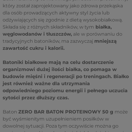
który został zaprojektowany jako zdrowa przekąska
dla osób prowadzących aktywny styl życia lub
odżywiających się zgodnie z dietą wysokobiałkową.
Składa się z różnych składników, w tym
białka,
węglowodanów i tłuszczów,
ale w porównaniu do
tradycyjnych batoników, ma zazwyczaj
mniejszą
zawartość cukru i kalorii.
Batoniki białkowe mają na celu dostarczenie
organizmowi dużej ilości białka, co pomaga w
budowie mięśni i regeneracji po treningach. Białko
jest również ważne dla utrzymania
odpowiedniego poziomu energii i pełnego uczucia
sytości przez dłuższy czas.
Baton
ZERO BAR BATON PROTEINOWY 50 g
może
być wyśmienitym uzupełnieniem posiłków w
dowolnej sytuacji. Poza tym oczywiście można go