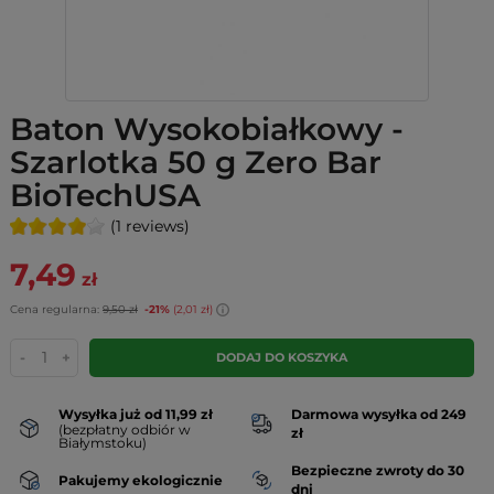
Baton Wysokobiałkowy -
Szarlotka 50 g Zero Bar
BioTechUSA
(1 reviews)
7,49
zł
Cena regularna:
9,50 zł
-21%
(2,01 zł)
-
+
DODAJ DO KOSZYKA
Wysyłka już od 11,99 zł
Darmowa wysyłka od 249
(bezpłatny odbiór w
zł
Białymstoku)
Bezpieczne zwroty do 30
Pakujemy ekologicznie
dni