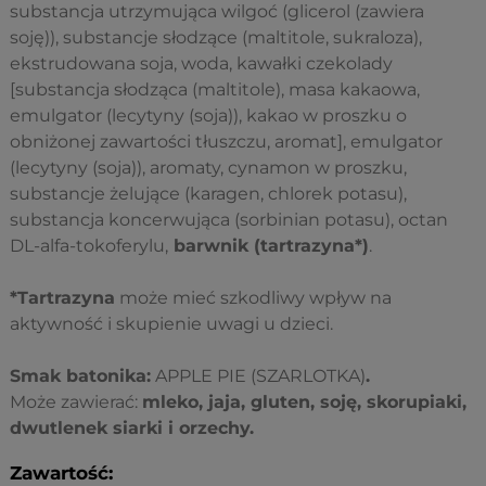
substancja utrzymująca wilgoć (glicerol (zawiera
soję)), substancje słodzące (maltitole, sukraloza),
ekstrudowana soja, woda, kawałki czekolady
[substancja słodząca (maltitole), masa kakaowa,
emulgator (lecytyny (soja)), kakao w proszku o
obniżonej zawartości tłuszczu, aromat], emulgator
(lecytyny (soja)), aromaty, cynamon w proszku,
substancje żelujące (karagen, chlorek potasu),
substancja koncerwująca (sorbinian potasu), octan
DL-alfa-tokoferylu,
barwnik (tartrazyna*)
.
*Tartrazyna
może mieć szkodliwy wpływ na
aktywność i skupienie uwagi u dzieci.
Smak batonika:
APPLE PIE (SZARLOTKA)
.
Może zawierać:
mleko, jaja, gluten, soję, skorupiaki,
dwutlenek siarki i orzechy.
Zawartość: