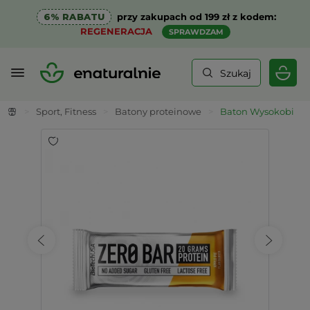
6% RABATU
przy zakupach od 199 zł z kodem:
REGENERACJA
SPRAWDZAM
Szukaj
>
Sport, Fitness
>
Batony proteinowe
>
Baton Wysokobiałko