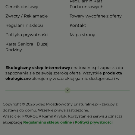
Regulamin Kart
Cennik dostawy
Podarunkowych
Zwroty / Reklamacje
Towary wycofane z oferty
Regulamin sklepu
Kontakt
Polityka prywatności
Mapa strony
Karta Seniora i Dużej
Rodziny
Ekologiczny sklep internetowy
enaturalnie.pl zaprasza do
zapoznania się ze swoją szeroką ofertą. Wszystkie
produkty
ekologiczne
oferujemy w szerokiej gamie dostępności i w
najniższych cenach. Proponowane w naszej ofercie produkty
ekologiczne charakteryzują się najwyższą jakością.
Nasz
ekologiczny sklep online
, który z przyjemnością
Copyright © 2026 Sklep Prozdrowotny Enaturalnie.pl - zakupy z
Państwu prezentujemy stawia na jakość i bezpieczeństwo
dostawą do domu. Wszelkie prawa zastrzeżone.
odżywiania. Jeśli chcesz zadbać o swoją zdrową przyszłość już
Właściciel: FXGROUP Kamil Kiryluk. Korzystanie z serwisu oznacza
teraz, niezbędna jest Ci zdrowa żywność.
akceptację
Regulaminu sklepu online
i
Polityki prywatności
.
Sklep Online to szeroki wybór produktów certyfikowanych,
które w ponad 90% zostały wyprodukowane metodami