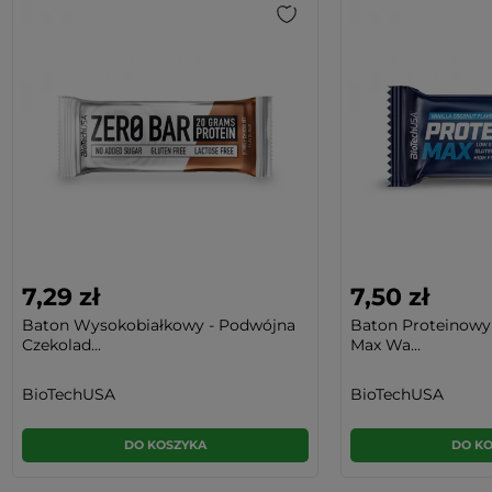
7,29 zł
7,50 zł
Baton Wysokobiałkowy - Podwójna
Baton Proteinowy
Czekolad...
Max Wa...
BioTechUSA
BioTechUSA
DO KOSZYKA
DO K