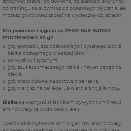
spożywać przed i po dowolnej działalności aktywnej,
od treningu na siłowni aż do porannego pływania, ale
możesz go również zabrać na wycieczkę czy spacer.
Kto powinien sięgnąć po ZERO BAR BATON
PROTEINOWY 50 g?
gdy potrzebujesz doskonałego i pysznego źródła
białka dostępnego w każdej chwili,
po wysiłku fizycznym,
gdy szukasz smacznego białka - nawet będąc na
diecie,
gdy masz ochotę na zdrową przekąskę,
gdy cierpisz na celiakię lub nietolerancję laktozy.
Białka
są ważnymi składnikami żywych komórek, a
aminokwasy są budulcem białek.
Część z nich wytwarza sam organizm (aminokwasy
endogenne), podczas gdy pozostałe (aminokwasy