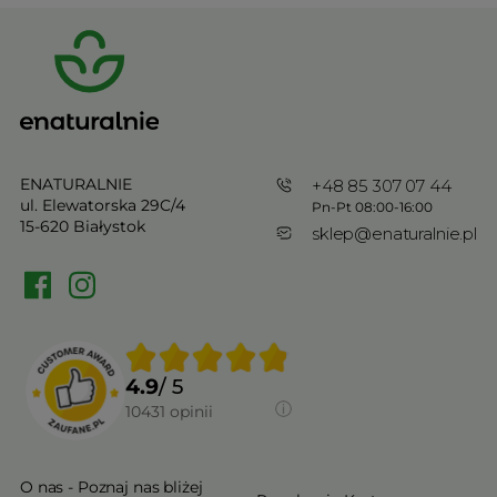
ENATURALNIE
+48 85 307 07 44
ul. Elewatorska 29C/4
Pn-Pt 08:00-16:00
15-620 Białystok
sklep@enaturalnie.pl
4.9
/ 5
10431
opinii
O nas - Poznaj nas bliżej