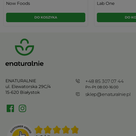
Now Foods
Lab One
DO KOSZYKA
DO K
ENATURALNIE
+48 85 307 07 44
ul. Elewatorska 29C/4
Pn-Pt 08:00-16:00
15-620 Białystok
sklep@enaturalnie.pl