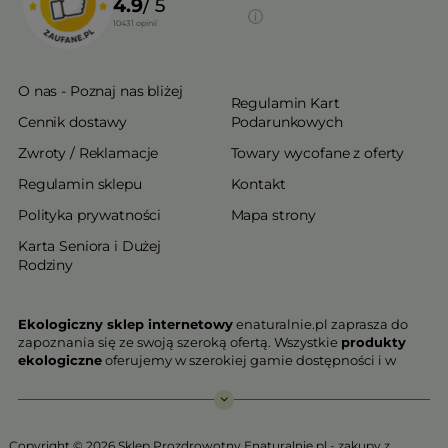
4.9
/ 5
10431
opinii
O nas - Poznaj nas bliżej
Regulamin Kart
Cennik dostawy
Podarunkowych
Zwroty / Reklamacje
Towary wycofane z oferty
Regulamin sklepu
Kontakt
Polityka prywatności
Mapa strony
Karta Seniora i Dużej
Rodziny
Ekologiczny sklep internetowy
enaturalnie.pl zaprasza do
zapoznania się ze swoją szeroką ofertą. Wszystkie
produkty
ekologiczne
oferujemy w szerokiej gamie dostępności i w
najniższych cenach. Proponowane w naszej ofercie produkty
ekologiczne charakteryzują się najwyższą jakością.
Nasz
ekologiczny sklep online
, który z przyjemnością
Copyright © 2026 Sklep Prozdrowotny Enaturalnie.pl - zakupy z