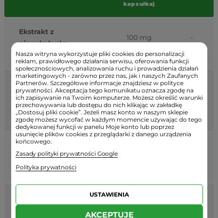
kapsułka)
Ekstrakt z
100 mg
-
niepokalanka,
0,6 mg
-
Nasza witryna wykorzystuje pliki cookies do personalizacji
w tym:
aukubiny
reklam, prawidłowego działania serwisu, oferowania funkcji
społecznościowych, analizowania ruchu i prowadzienia działań
marketingowych - zarówno przez nas, jak i naszych Zaufanych
Ekstrakt z korzenia
Partnerów. Szczegółowe informacje znajdziesz w polityce
prywatności. Akceptacja tego komunikatu oznacza zgodę na
maca,
100 mg
-
ich zapisywanie na Twoim komputerze. Możesz określić warunki
przechowywania lub dostępu do nich klikając w zakładkę
w tym:
makaeny i
0,6 mg
-
„Dostosuj pliki cookie”. Jeżeli masz konto w naszym sklepie
makamidy
zgodę możesz wycofać w każdym momencie używając do tego
dedykowanej funkcji w panelu Moje konto lub poprzez
usunięcie plików cookies z przeglądarki z danego urządzenia
końcowego.
Ekstrakt z owocu
100 mg
-
Zasady polityki prywatności Google
żurawiny,
10 mg
-
Polityka prywatności
w tym:
procyjanidyn
USTAWIENIA
Ekstrakt z muira
40 mg
-
puama
AKCEPTUJĘ