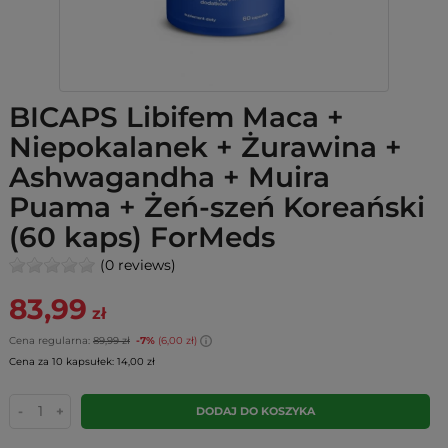
BICAPS Libifem Maca +
Niepokalanek + Żurawina +
Ashwagandha + Muira
Puama + Żeń-szeń Koreański
(60 kaps) ForMeds
(0 reviews)
83,99
zł
Cena regularna:
89,99 zł
-7%
(6,00 zł)
Cena za 10 kapsułek: 14,00 zł
-
+
DODAJ DO KOSZYKA