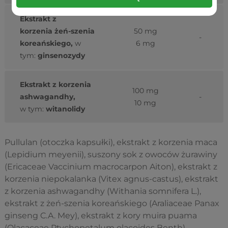
Ekstrakt z
korzenia żeń-szenia
50 mg
-
koreańskiego,
w
6 mg
tym:
ginsenozydy
Ekstrakt z korzenia
100 mg
ashwagandhy,
-
10 mg
w tym:
witanolidy
Pullulan (otoczka kapsułki), ekstrakt z korzenia maca
(Lepidium meyenii), suszony sok z owoców żurawiny
(Ericaceae Vaccinium macrocarpon Aiton), ekstrakt z
korzenia niepokalanka (Vitex agnus-castus), ekstrakt
z korzenia ashwagandhy (Withania somnifera L.),
ekstrakt z żeń-szenia koreańskiego (Araliaceae Panax
ginseng C.A. Mey), ekstrakt z kory muira puama
(Olacaceae Ptychopetalum olacoides Benth).