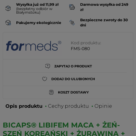
Wysyłka już od 11,99 zł
Darmowa wysyłka od 249
(bezpłatny odbiór w
zł
Białymstoku)
Bezpieczne zwroty do 30
Pakujemy ekologicznie
dni
Kod produktu:
FMS-080
ZAPYTAJ O PRODUKT
DODAJ DO ULUBIONYCH
KOSZT DOSTAWY
Opis produktu
Cechy produktu
Opinie
BICAPS® LIBIFEM MACA + ŻEŃ-
SZEŃ KOREAŃSKI + ŻURAWINA +