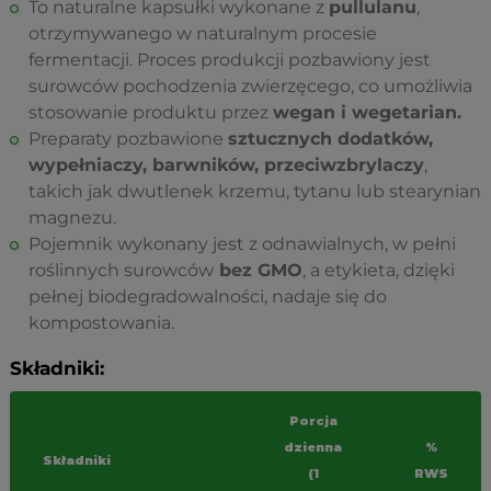
To naturalne kapsułki wykonane z
pullulanu
,
otrzymywanego w naturalnym procesie
fermentacji. Proces produkcji pozbawiony jest
surowców pochodzenia zwierzęcego, co umożliwia
stosowanie produktu przez
wegan i wegetarian.
Preparaty pozbawione
sztucznych dodatków,
wypełniaczy, barwników, przeciwzbrylaczy
,
takich jak dwutlenek krzemu, tytanu lub stearynian
magnezu.
Pojemnik wykonany jest z odnawialnych, w pełni
roślinnych surowców
bez GMO
, a etykieta, dzięki
pełnej biodegradowalności, nadaje się do
kompostowania.
Składniki:
Porcja
dzienna
%
Składniki
(1
RWS