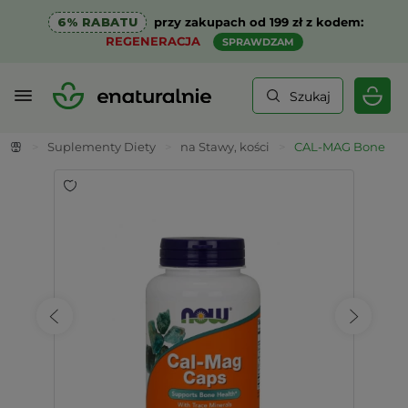
6% RABATU
przy zakupach od 199 zł z kodem:
REGENERACJA
SPRAWDZAM
Szukaj
>
Suplementy Diety
>
na Stawy, kości
>
CAL-MAG Bone Heal