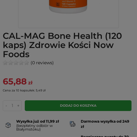
CAL-MAG Bone Health (120
kaps) Zdrowie Kości Now
Foods
(0 reviews)
65,88
zł
Cena za 10 kapsułek: 5,49 zł
-
+
DODAJ DO KOSZYKA
Wysyłka już od 11,99 zł
Darmowa wysyłka od 249
(bezpłatny odbiór w
zł
Białymstoku)
Bezpieczne zwroty do 30