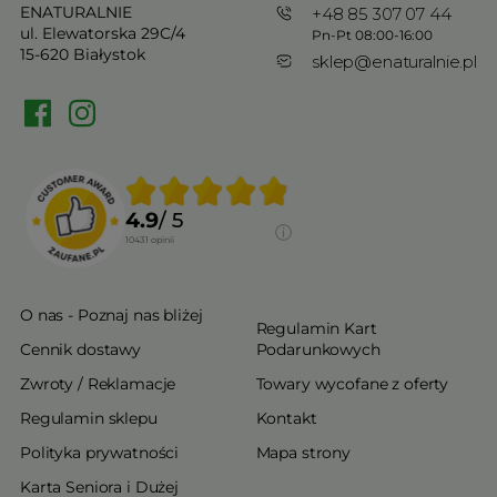
ENATURALNIE
+48 85 307 07 44
ul. Elewatorska 29C/4
Pn-Pt 08:00-16:00
15-620 Białystok
sklep@enaturalnie.pl
4.9
/ 5
10431
opinii
O nas - Poznaj nas bliżej
Regulamin Kart
Cennik dostawy
Podarunkowych
Zwroty / Reklamacje
Towary wycofane z oferty
Regulamin sklepu
Kontakt
Polityka prywatności
Mapa strony
Karta Seniora i Dużej