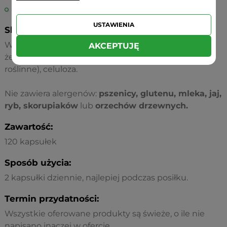
pomaga w budowie mocnych kości.
USTAWIENIA
Składniki:
Witamina D3, wapń, magnez, cynk, miedź, mangan,
AKCEPTUJĘ
żelatyna (kapsułka), stearynian magnezu (źródło
roślinne), celuloza.
Nie zawiera alergenów:
pszenicy, glutenu, mleka, jaj,
ryb, skorupiaków
lub
orzechów drzewnych.
Zawartość:
120 kapsułek
Sposób użycia:
2 kapsułki dziennie, najlepiej podczas posiłku.
Termin przydatności:
Wszystkie oferowane produkty są świeże, o ile nie
napisano inaczej w ofercie.