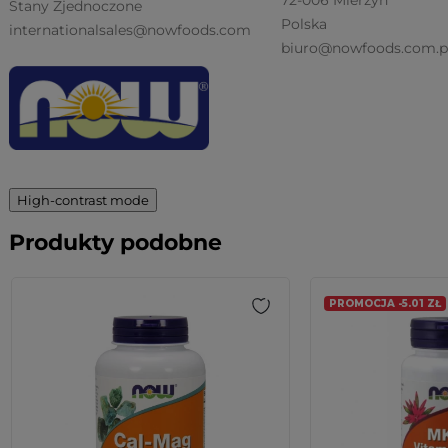
72-006 Mierzyn
Stany Zjednoczone
Polska
internationalsales@nowfoods.com
biuro@nowfoods.com.p
High-contrast mode
Produkty podobne
PROMOCJA -5.01 ZŁ