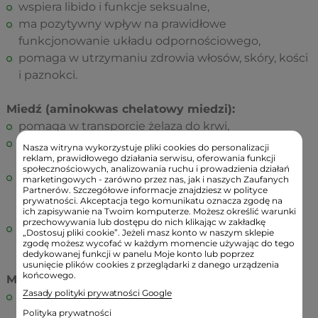
wspiera libido i funkcje seksualne,
ma pozytywny wpływ na prawidłowe
funkcjonowanie układu odpornościowego,
pomaga w utrzymaniu zdrowia włosów, skóry, kości
i paznokci.
Miedź (aminokwas chelatowy miedzi):
pomaga w transporcie żelaza do krwi,
pomaga chronić komórki przed stresem
Nasza witryna wykorzystuje pliki cookies do personalizacji
reklam, prawidłowego działania serwisu, oferowania funkcji
oksydacyjnym,
społecznościowych, analizowania ruchu i prowadzienia działań
oddziałuje pozytywnie na utrzymanie prawidłowej
marketingowych - zarówno przez nas, jak i naszych Zaufanych
Partnerów. Szczegółowe informacje znajdziesz w polityce
pigmentacji skóry oraz stanu komórek i błon
prywatności. Akceptacja tego komunikatu oznacza zgodę na
śluzowych,
ich zapisywanie na Twoim komputerze. Możesz określić warunki
przechowywania lub dostępu do nich klikając w zakładkę
wspiera prawidłowe funkcjonowanie układu
„Dostosuj pliki cookie”. Jeżeli masz konto w naszym sklepie
zgodę możesz wycofać w każdym momencie używając do tego
nerwowego.
dedykowanej funkcji w panelu Moje konto lub poprzez
usunięcie plików cookies z przeglądarki z danego urządzenia
końcowego.
Mangan (aminokwas chelatowy manganu):
Zasady polityki prywatności Google
ma pozytywny wpływ na funkcjonowanie układu
nerwowego,
Polityka prywatności