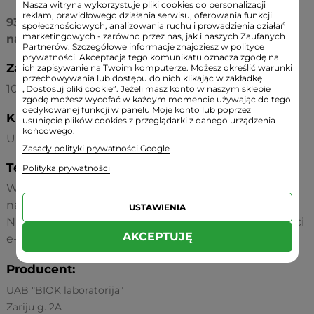
Nasza witryna wykorzystuje pliki cookies do personalizacji
reklam, prawidłowego działania serwisu, oferowania funkcji
93% składników ekologicznych lub pochodzenia
społecznościowych, analizowania ruchu i prowadzienia działań
marketingowych - zarówno przez nas, jak i naszych Zaufanych
naturalnego
Partnerów. Szczegółowe informacje znajdziesz w polityce
prywatności. Akceptacja tego komunikatu oznacza zgodę na
Zawartość netto:
ich zapisywanie na Twoim komputerze. Możesz określić warunki
przechowywania lub dostępu do nich klikając w zakładkę
100 ml
„Dostosuj pliki cookie”. Jeżeli masz konto w naszym sklepie
zgodę możesz wycofać w każdym momencie używając do tego
dedykowanej funkcji w panelu Moje konto lub poprzez
Kraj pochodzenia:
usunięcie plików cookies z przeglądarki z danego urządzenia
końcowego.
Unia Europejska
Zasady polityki prywatności Google
Termin przydatności:
Polityka prywatności
Wszystkie oferowane produkty są świeże o ile nie
napisano inaczej w ofercie.
USTAWIENIA
Na życzenie podajemy dokładny termin przydatności
AKCEPTUJĘ
e-mailowo lub telefonicznie.
Producent:
UAB "BIOK laboratorija"
Zariju g. 2A