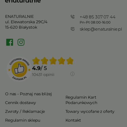
ENATURALNIE
+48 85 307 07 44
ul. Elewatorska 29C/4
Pn-Pt 08:00-16:00
15-620 Białystok
sklep@enaturalnie.pl
4.9
/ 5
10431
opinii
O nas - Poznaj nas bliżej
Regulamin Kart
Cennik dostawy
Podarunkowych
Zwroty / Reklamacje
Towary wycofane z oferty
Regulamin sklepu
Kontakt