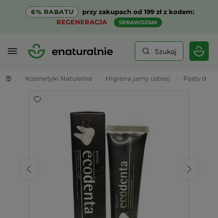
6% RABATU
przy zakupach od 199 zł z kodem:
REGENERACJA
SPRAWDZAM
Szukaj
>
Kosmetyki Naturalne
>
Higiena jamy ustnej
>
Pasty do 