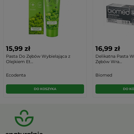
15,99 zł
16,99 zł
Pasta Do Zębów Wybielająca z
Delikatna Pasta W
Olejkiem Et...
Zębów Wra...
Ecodenta
Biomed
DO KOSZYKA
DO K