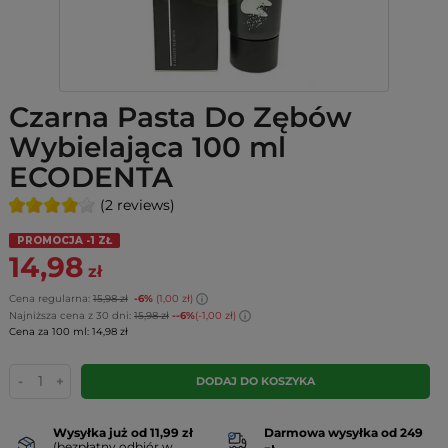
Czarna Pasta Do Zębów
Wybielająca 100 ml
ECODENTA
(2 reviews)
PROMOCJA -1 ZŁ
14,98
zł
Cena regularna:
15,98 zł
-6%
(1,00 zł)
Najniższa cena z 30 dni:
15,98 zł
--6%
(-1,00 zł)
Cena za 100 ml: 14,98 zł
-
+
DODAJ DO KOSZYKA
Wysyłka już od 11,99 zł
Darmowa wysyłka od 249
(bezpłatny odbiór w