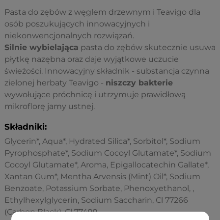
Pasta do zębów z węglem drzewnym i Teavigo dla
osób poszukujących innowacyjnych i
niekonwencjonalnych rozwiązań.
Silnie wybielająca
pasta do zębów skutecznie usuwa
płytkę nazębna oraz daje wyjątkowe uczucie
świeżości. Innowacyjny składnik - substancja czynna
zielonej herbaty Teavigo -
niszczy bakterie
wywołujące próchnicę i utrzymuje prawidłową
mikroflorę jamy ustnej.
Składniki:
Glycerin*, Aqua*, Hydrated Silica*, Sorbitol*, Sodium
Pyrophosphate*, Sodium Cocoyl Glutamate*, Sodium
Cocoyl Glutamate*, Aroma, Epigallocatechin Gallate*,
Xantan Gum*, Mentha Arvensis (Mint) Oil*, Sodium
Benzoate, Potassium Sorbate, Phenoxyethanol, ,
Ethylhexylglycerin, Sodium Saccharin, Cl 77266
(Carbon Black), Cl 77499.