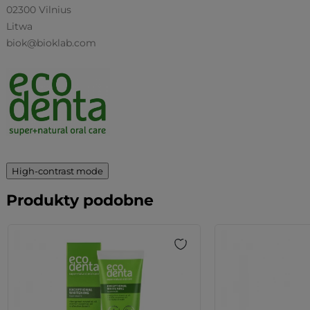
02300 Vilnius
Litwa
biok@bioklab.com
High-contrast mode
Produkty podobne