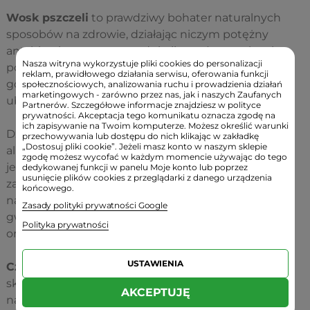
Wosk pszczeli
to prawdziwy bohater naturalnych
sposobów na zdrowie, działając niczym potężny
antybiotyk, pomaga w redukcji stanów zapalnych,
Nasza witryna wykorzystuje pliki cookies do personalizacji
pomaga wzmocnić odporność i przyspiesza procesy
reklam, prawidłowego działania serwisu, oferowania funkcji
gojenia - a wszystko to bez żadnych skutków
społecznościowych, analizowania ruchu i prowadzienia działań
marketingowych - zarówno przez nas, jak i naszych Zaufanych
ubocznych.
Partnerów. Szczegółowe informacje znajdziesz w polityce
prywatności. Akceptacja tego komunikatu oznacza zgodę na
ich zapisywanie na Twoim komputerze. Możesz określić warunki
Dzięki wyjątkowej technologii krioekstrakcji
przechowywania lub dostępu do nich klikając w zakładkę
„Dostosuj pliki cookie”. Jeżeli masz konto w naszym sklepie
alkoholowej ekstrakt pozyskany z wosku pszczelego
zgodę możesz wycofać w każdym momencie używając do tego
jest skoncentrowany nawet do 99%, co pozwala
dedykowanej funkcji w panelu Moje konto lub poprzez
usunięcie plików cookies z przeglądarki z danego urządzenia
zachować wszystkie jego cenne składniki w ich
końcowego.
najbardziej aktywnych formach biologicznych,
Zasady polityki prywatności Google
gwarantując maksymalną przyswajalność przez
Polityka prywatności
organizm.
USTAWIENIA
Czopki Propolisowe
to niezwykłe połączenie
skarbów natury. Daj swojemu ciału najlepsze, co
AKCEPTUJĘ
natura ma do zaoferowania.