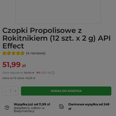
Czopki Propolisowe z
Rokitnikiem (12 szt. x 2 g) API
Effect
(4 reviews)
51,99
zł
Cena regularna:
55,00 zł
-5%
(3,01 zł)
Cena za 10 sztuk: 43,33 zł
-
+
DODAJ DO KOSZYKA
Wysyłka już od 11,99 zł
Darmowa wysyłka od 249
(bezpłatny odbiór w
zł
Białymstoku)