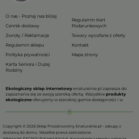
O nas - Poznaj nas bliżej
Regulamin Kart
Cennik dostawy
Podarunkowych
Zwroty / Reklamacje
Towary wycofane z oferty
Regulamin sklepu
Kontakt
Polityka prywatności
Mapa strony
Karta Seniora i Dużej
Rodziny
Ekologiczny sklep internetowy
enaturalnie.pl zaprasza do
zapoznania się ze swoją szeroką ofertą. Wszystkie
produkty
ekologiczne
oferujemy w szerokiej gamie dostępności i w
najniższych cenach. Proponowane w naszej ofercie produkty
ekologiczne charakteryzują się najwyższą jakością.
Nasz
ekologiczny sklep online
, który z przyjemnością
Copyright © 2026 Sklep Prozdrowotny Enaturalnie.pl - zakupy z
Państwu prezentujemy stawia na jakość i bezpieczeństwo
dostawą do domu. Wszelkie prawa zastrzeżone.
odżywiania. Jeśli chcesz zadbać o swoją zdrową przyszłość już
Właściciel: FXGROUP Kamil Kiryluk. Korzystanie z serwisu oznacza
teraz, niezbędna jest Ci zdrowa żywność.