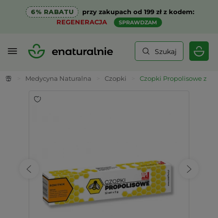
6% RABATU
przy zakupach od 199 zł z kodem:
REGENERACJA
SPRAWDZAM
Szukaj
>
Medycyna Naturalna
>
Czopki
>
Czopki Propolisowe z Roki