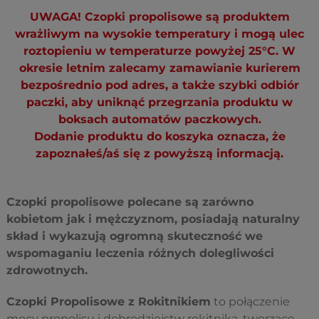
UWAGA! Czopki propolisowe są produktem
wrażliwym na wysokie temperatury i mogą ulec
roztopieniu w temperaturze powyżej 25°C. W
okresie letnim zalecamy zamawianie kurierem
bezpośrednio pod adres, a także szybki odbiór
paczki, aby uniknąć przegrzania produktu w
boksach automatów paczkowych.
Dodanie produktu do koszyka oznacza, że
zapoznałeś/aś się z powyższą informacją.
Czopki propolisowe polecane są zarówno
kobietom jak i mężczyznom, posiadają naturalny
skład i wykazują ogromną skuteczność we
wspomaganiu leczenia różnych dolegliwości
zdrowotnych.
Czopki Propolisowe z Rokitnikiem
to połączenie
mocy propolisu i dobrodziejstw rokitnika, tworzące