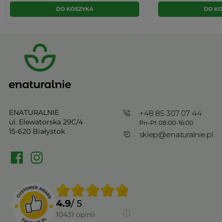
DO KOSZYKA
DO K
ENATURALNIE
+48 85 307 07 44
ul. Elewatorska 29C/4
Pn-Pt 08:00-16:00
15-620 Białystok
sklep@enaturalnie.pl
4.9
/ 5
10431
opinii