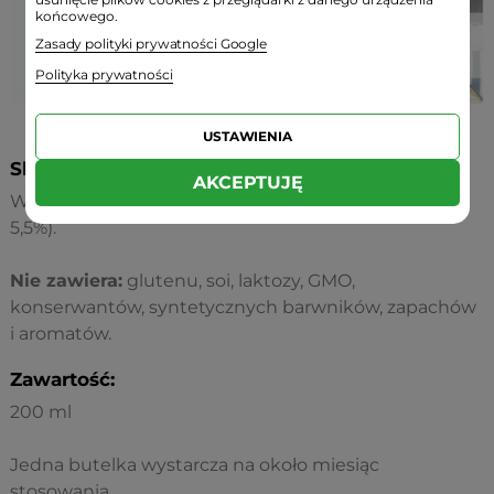
końcowego.
Zasady polityki prywatności Google
Polityka prywatności
USTAWIENIA
Składniki:
AKCEPTUJĘ
Woda oczyszczona z kwasem fulwowym (4,5% do
5,5%).
Nie zawiera:
glutenu, soi, laktozy, GMO,
konserwantów, syntetycznych barwników, zapachów
i aromatów.
Zawartość:
200 ml
Jedna butelka wystarcza na około miesiąc
stosowania.