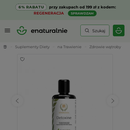
6% RABATU
przy zakupach od 199 zł z kodem:
REGENERACJA
SPRAWDZAM
Szukaj
>
Suplementy Diety
>
na Trawienie
>
Zdrowie wątroby
>