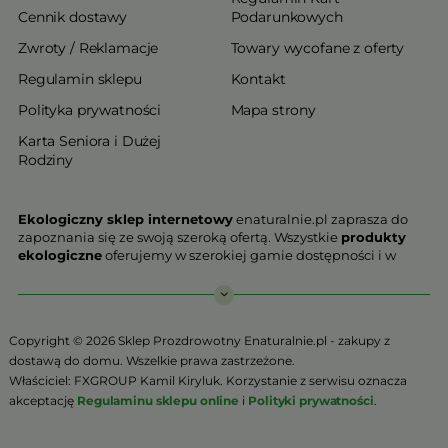
Cennik dostawy
Podarunkowych
Zwroty / Reklamacje
Towary wycofane z oferty
Regulamin sklepu
Kontakt
Polityka prywatności
Mapa strony
Karta Seniora i Dużej
Rodziny
Ekologiczny sklep internetowy
enaturalnie.pl zaprasza do
zapoznania się ze swoją szeroką ofertą. Wszystkie
produkty
ekologiczne
oferujemy w szerokiej gamie dostępności i w
najniższych cenach. Proponowane w naszej ofercie produkty
ekologiczne charakteryzują się najwyższą jakością.
Nasz
ekologiczny sklep online
, który z przyjemnością
Copyright © 2026 Sklep Prozdrowotny Enaturalnie.pl - zakupy z
Państwu prezentujemy stawia na jakość i bezpieczeństwo
dostawą do domu. Wszelkie prawa zastrzeżone.
odżywiania. Jeśli chcesz zadbać o swoją zdrową przyszłość już
Właściciel: FXGROUP Kamil Kiryluk. Korzystanie z serwisu oznacza
teraz, niezbędna jest Ci zdrowa żywność.
akceptację
Regulaminu sklepu online
i
Polityki prywatności
.
Sklep Online to szeroki wybór produktów certyfikowanych,
które w ponad 90% zostały wyprodukowane metodami