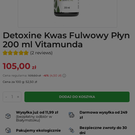
Detoxine Kwas Fulwowy Płyn
200 ml Vitamunda
(2 reviews)
105,00
zł
Cena regularna:
109,50 zł
-4%
(4,50 zł)
Cena za 100 g: 52,50 zł
-
+
DODAJ DO KOSZYKA
Wysyłka już od 11,99 zł
Darmowa wysyłka od 249
(bezpłatny odbiór w
zł
Białymstoku)
Bezpieczne zwroty do 30
Pakujemy ekologicznie
dni