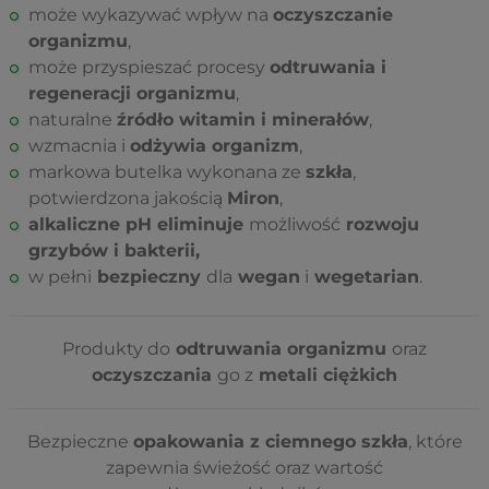
może wykazywać wpływ na
oczyszczanie
organizmu
,
może przyspieszać procesy
odtruwania i
regeneracji organizmu
,
naturalne
źródło witamin i minerałów
,
wzmacnia i
odżywia organizm
,
markowa butelka wykonana ze
szkła
,
potwierdzona jakością
Miron
,
alkaliczne pH eliminuje
możliwość
rozwoju
grzybów i bakterii,
w pełni
bezpieczny
dla
wegan
i
wegetarian
.
Produkty do
odtruwania organizmu
oraz
oczyszczania
go z
metali ciężkich
Bezpieczne
opakowania z ciemnego szkła
, które
zapewnia świeżość oraz wartość