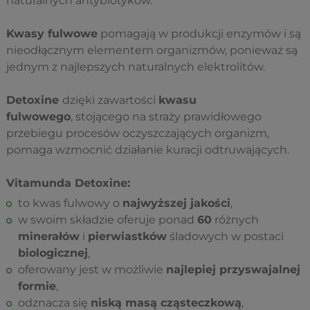
naturalnych antybiotyków.
Kwasy fulwowe
pomagają w produkcji enzymów i są
nieodłącznym elementem organizmów, ponieważ są
jednym z najlepszych naturalnych elektrolitów.
Detoxine
dzięki zawartości
kwasu
fulwowego
, stojącego na straży prawidłowego
przebiegu procesów oczyszczających organizm,
pomaga wzmocnić działanie kuracji odtruwających.
Vitamunda Detoxine:
to kwas fulwowy o
najwyższej jakości
,
w swoim składzie oferuje ponad
60
różnych
minerałów
i
pierwiastków
śladowych w postaci
biologicznej
,
oferowany jest w możliwie
najlepiej przyswajalnej
formie
,
odznacza się
niską masą cząsteczkową
,