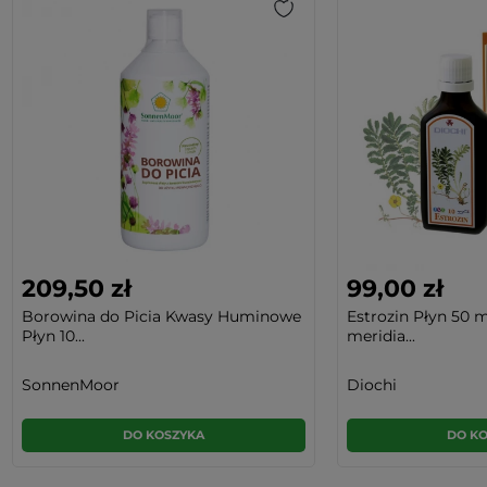
209,50 zł
99,00 zł
Borowina do Picia Kwasy Huminowe
Estrozin Płyn 50 
Płyn 10...
meridia...
SonnenMoor
Diochi
DO KOSZYKA
DO K