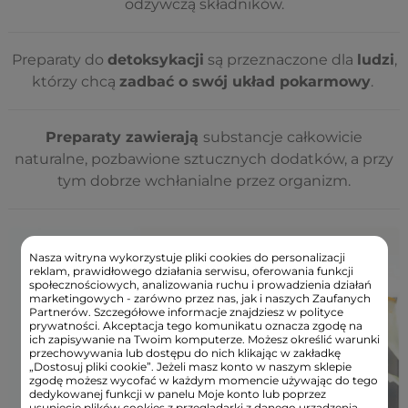
odżywczą składników.
Preparaty do
detoksykacji
są przeznaczone dla
ludzi
,
którzy chcą
zadbać o swój układ pokarmowy
.
Preparaty zawierają
substancje całkowicie
naturalne, pozbawione sztucznych dodatków, a przy
tym dobrze wchłanialne przez organizm.
Nasza witryna wykorzystuje pliki cookies do personalizacji
reklam, prawidłowego działania serwisu, oferowania funkcji
społecznościowych, analizowania ruchu i prowadzienia działań
marketingowych - zarówno przez nas, jak i naszych Zaufanych
Partnerów. Szczegółowe informacje znajdziesz w polityce
prywatności. Akceptacja tego komunikatu oznacza zgodę na
ich zapisywanie na Twoim komputerze. Możesz określić warunki
przechowywania lub dostępu do nich klikając w zakładkę
„Dostosuj pliki cookie”. Jeżeli masz konto w naszym sklepie
zgodę możesz wycofać w każdym momencie używając do tego
dedykowanej funkcji w panelu Moje konto lub poprzez
usunięcie plików cookies z przeglądarki z danego urządzenia