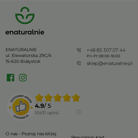
ENATURALNIE
+48 85 307 07 44
ul. Elewatorska 29C/4
Pn-Pt 08:00-16:00
15-620 Białystok
sklep@enaturalnie.pl
4.9
/ 5
10431
opinii
O nas - Poznaj nas bliżej
Regulamin Kart