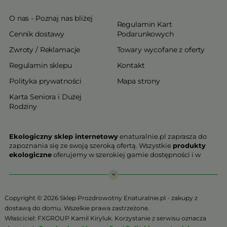
O nas - Poznaj nas bliżej
Regulamin Kart
Cennik dostawy
Podarunkowych
Zwroty / Reklamacje
Towary wycofane z oferty
Regulamin sklepu
Kontakt
Polityka prywatności
Mapa strony
Karta Seniora i Dużej
Rodziny
Ekologiczny sklep internetowy
enaturalnie.pl zaprasza do
zapoznania się ze swoją szeroką ofertą. Wszystkie
produkty
ekologiczne
oferujemy w szerokiej gamie dostępności i w
najniższych cenach. Proponowane w naszej ofercie produkty
ekologiczne charakteryzują się najwyższą jakością.
Nasz
ekologiczny sklep online
, który z przyjemnością
Copyright © 2026 Sklep Prozdrowotny Enaturalnie.pl - zakupy z
Państwu prezentujemy stawia na jakość i bezpieczeństwo
dostawą do domu. Wszelkie prawa zastrzeżone.
odżywiania. Jeśli chcesz zadbać o swoją zdrową przyszłość już
Właściciel: FXGROUP Kamil Kiryluk. Korzystanie z serwisu oznacza
teraz, niezbędna jest Ci zdrowa żywność.