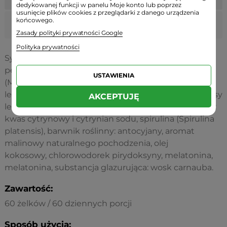
dedykowanej funkcji w panelu Moje konto lub poprzez
usunięcie plików cookies z przeglądarki z danego urządzenia
końcowego.
Melatonina
1 mg
-
Zasady polityki prywatności Google
Polityka prywatności
Syrop glukozowy, cukier, woda, substancja żelująca:
pektyna, ekstrakt z kwiatów rumianku pospolitego
USTAWIENIA
(Matricaria chamonilla), ekstrakt z korzenia kozłka
lekarskiego (Valeriana officinalis), ekstrakt z liści melisy
AKCEPTUJĘ
lekarskiej (Melissa officinalis), regulatory kwasowości:
kwas cytrynowy i cytrynian sodu, spirulina (Spirulina
platensis), barwnik roślinny: antocyjany, aromat
malinowy naturalnego pochodzenia, olej
kokosowy, chlorowodorek pirydoksyny, melatonina,
melatonina, substancja glazurująca: wosk carnauba.
Zawartość:
60 żelków
/ 60 dziennych porcji
Sposób użycia: