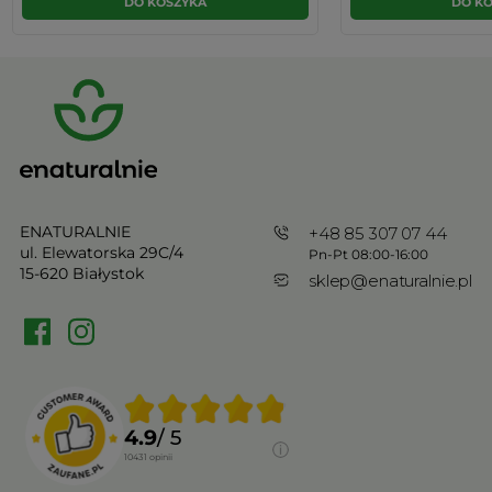
DO KOSZYKA
DO K
ENATURALNIE
+48 85 307 07 44
ul. Elewatorska 29C/4
Pn-Pt 08:00-16:00
15-620 Białystok
sklep@enaturalnie.pl
4.9
/ 5
10431
opinii