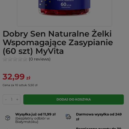
Dobry Sen Naturalne Żelki
Wspomagające Zasypianie
(60 szt) MyVita
(0 reviews)
32,99
zł
Cena za 10 sztuk: 5,50 zł
-
+
DODAJ DO KOSZYKA
Wysyłka już od 11,99 zł
Darmowa wysyłka od 249
(bezpłatny odbiór w
zł
Białymstoku)
Bezpieczne zwroty do 30