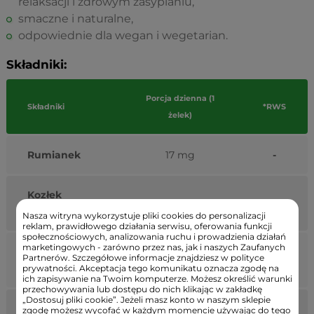
relaksacji i zdrowym zasypianiu,
smaczne i naturalne,
odpowiednie dla wegan i wegetarian.
Składniki:
Porcja dzienna (1
Składniki
*RWS
żelek)
Rumianek
17 mg
-
Kozłek
17 mg
-
lekarski
Nasza witryna wykorzystuje pliki cookies do personalizacji
reklam, prawidłowego działania serwisu, oferowania funkcji
społecznościowych, analizowania ruchu i prowadzienia działań
marketingowych - zarówno przez nas, jak i naszych Zaufanych
Melisa
Partnerów. Szczegółowe informacje znajdziesz w polityce
16 mg
-
lekarska
prywatności. Akceptacja tego komunikatu oznacza zgodę na
ich zapisywanie na Twoim komputerze. Możesz określić warunki
przechowywania lub dostępu do nich klikając w zakładkę
„Dostosuj pliki cookie”. Jeżeli masz konto w naszym sklepie
Witamina B6
1,4 mg
100%
zgodę możesz wycofać w każdym momencie używając do tego