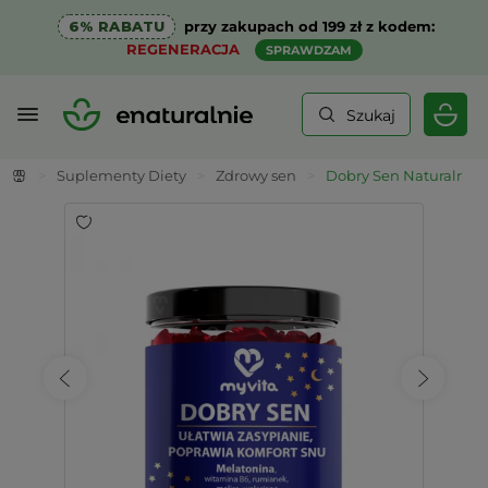
6% RABATU
przy zakupach od 199 zł z kodem:
REGENERACJA
SPRAWDZAM
Szukaj
>
Suplementy Diety
>
Zdrowy sen
>
Dobry Sen Naturalne Ż