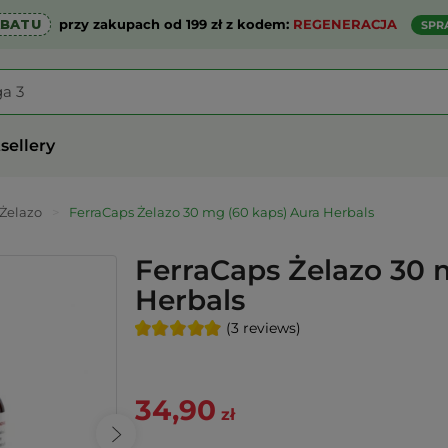
ABATU
przy zakupach od 199 zł z kodem:
REGENERACJA
SPR
sellery
Żelazo
>
FerraCaps Żelazo 30 mg (60 kaps) Aura Herbals
FerraCaps Żelazo 30 
Herbals
(3 reviews)
34,90
zł