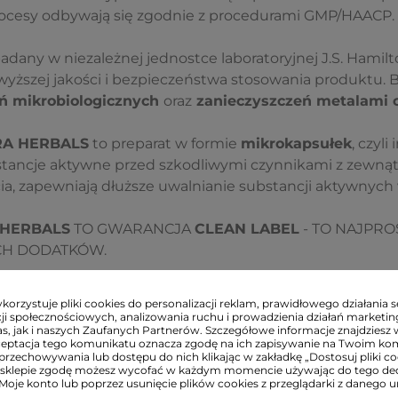
rocesy odbywają się zgodnie z procedurami GMP/HAACP.
dany w niezależnej jednostce laboratoryjnej J.S. Hamilt
yższej jakości i bezpieczeństwa stosowania produktu. B
eń mikrobiologicznych
oraz
zanieczyszczeń metalami c
A HERBALS
to preparat w formie
mikrokapsułek
, czyl
stancje aktywne przed szkodliwymi czynnikami z zewnątr
a, zapewniają dłuższe uwalnianie substancji aktywnych
 HERBALS
TO GWARANCJA
CLEAN LABEL
- TO NAJPROS
CH DODATKÓW.
orzystuje pliki cookies do personalizacji reklam, prawidłowego działania s
ji społecznościowych, analizowania ruchu i prowadzienia działań marketi
s, jak i naszych Zaufanych Partnerów. Szczegółowe informacje znajdziesz 
Porcja dzienna
ceptacja tego komunikatu oznacza zgodę na ich zapisywanie na Twoim ko
(1 kapsułka)
przechowywania lub dostępu do nich klikając w zakładkę „Dostosuj pliki coo
sklepie zgodę możesz wycofać w każdym momencie używając do tego d
 Moje konto lub poprzez usunięcie plików cookies z przeglądarki z danego u