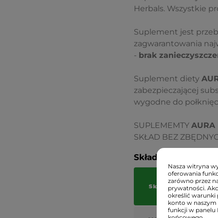
Herbals. Wszystkie p
Suplement jest przeba
zagwarantowania najw
-
brak zanieczyszcz
Suplement diety
AUR
zabezpieczającej sub
wygodne do połknięci
SUPLEMEMTY
AURA
SKŁAD BEZ ZBĘDNY
Składniki:
Nasza witryna wyk
oferowania funkc
zarówno przez na
Składniki aktywne
prywatności. Ak
określić warunki 
konto w naszym 
funkcji w panelu
końcowego.