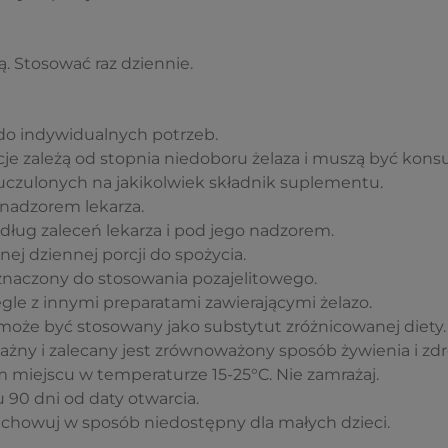
. Stosować raz dziennie.
 do indywidualnych potrzeb.
cje zależą od stopnia niedoboru żelaza i muszą być kons
uczulonych na jakikolwiek składnik suplementu.
nadzorem lekarza.
ług zaleceń lekarza i pod jego nadzorem.
nej dziennej porcji do spożycia.
eznaczony do stosowania pozajelitowego.
le z innymi preparatami zawierającymi żelazo.
może być stosowany jako substytut zróżnicowanej diety.
ażny i zalecany jest zrównoważony sposób żywienia i zdr
miejscu w temperaturze 15-25°C. Nie zamrażaj.
 90 dni od daty otwarcia.
chowuj w sposób niedostępny dla małych dzieci.