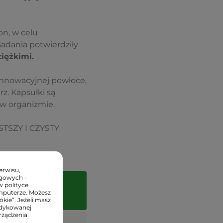
on, w celu
adania potwierdziły
iężkimi.
i innowacyjnej powłoce,
z. Kapsułki są
 w organizmie.
TSZY I CZYSTY
erwisu,
ngowych -
w polityce
RWS
mputerze. Możesz
kie”. Jeżeli masz
edykowanej
rządzenia