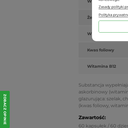
Witamina C
Zasady polityki 
Polityka prywatn
Żelazo
Witamina B6
Kwas foliowy
Witamina B12
Substancja wypełniając
askorbinowy (witamin
ZOBACZ OPINIE
glazurująca: szelak,
(kwas foliowy, witami
Zawartość:
60 kapsułek / 60 dzie