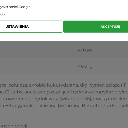
40 mg
prywatności Google
ości
30 mg
USTAWIENIA
AKCEPTUJĘ
1,4 mg
400 μg
< 0,01 g
a: celuloza, skrobia kukurydziana, diglicynian żelaza (II) 
a C), substancja zagęszczająca: hydroksypropylometyloc
 chlorowodorek pirydoksyny (witamina B6), kwas pteroi
na B9), cyjanokobalamina (witamina B12), otoczka kapsułki
nnych porcji