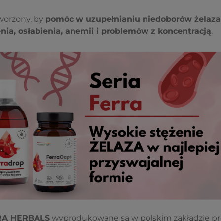
tworzony, by
pomóc w uzupełnianiu niedoborów żelaza
ia, osłabienia, anemii i problemów z koncentracją
.
A HERBALS
wyprodukowane są w polskim zakładzie p