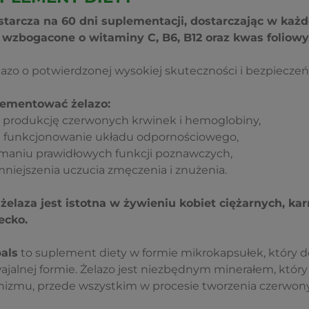
tarcza na 60 dni suplementacji, dostarczając w każd
o wzbogacone o witaminy C, B6, B12 oraz kwas foliowy
lazo o potwierdzonej wysokiej skuteczności i bezpieczeń
lementować żelazo:
 produkcję czerwonych krwinek i hemoglobiny,
e funkcjonowanie układu odpornościowego,
aniu prawidłowych funkcji poznawczych,
mniejszenia uczucia zmęczenia i znużenia.
elaza jest istotna w żywieniu kobiet ciężarnych, kar
ecko.
als
to suplement diety w formie mikrokapsułek, który 
ajalnej formie. Żelazo jest niezbędnym minerałem, któr
izmu, przede wszystkim w procesie tworzenia czerwony