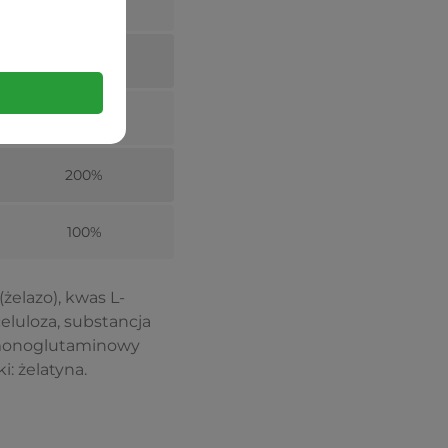
50%
214%
100%
200%
100%
(żelazo), kwas L-
eluloza, substancja
lomonoglutaminowy
: żelatyna.