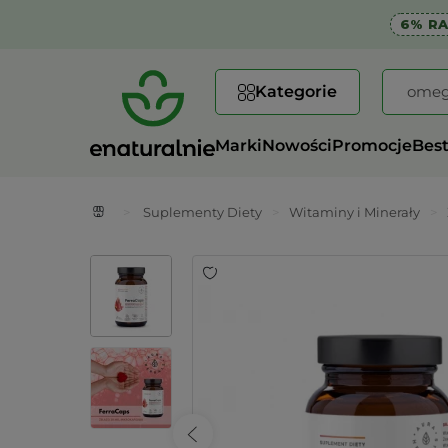
6% R
Kategorie
Marki
Nowości
Promocje
Best
>
Suplementy Diety
>
Witaminy i Minerały
>