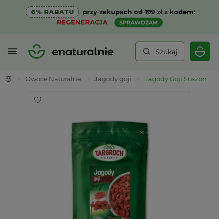
6% RABATU
przy zakupach od 199 zł z kodem:
REGENERACJA
SPRAWDZAM
Szukaj
>
Owoce Naturalne
>
Jagody goji
>
Jagody Goji Suszone 