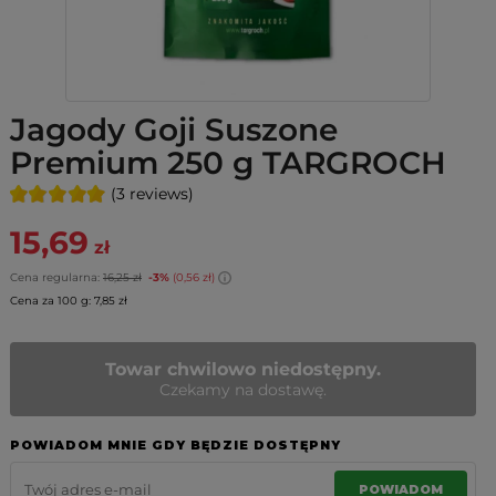
Jagody Goji Suszone
Premium 250 g TARGROCH
(3 reviews)
15,69
zł
Cena regularna:
16,25 zł
-3%
(0,56 zł)
Cena za 100 g: 7,85 zł
Towar chwilowo niedostępny.
Czekamy na dostawę.
POWIADOM MNIE GDY BĘDZIE DOSTĘPNY
POWIADOM