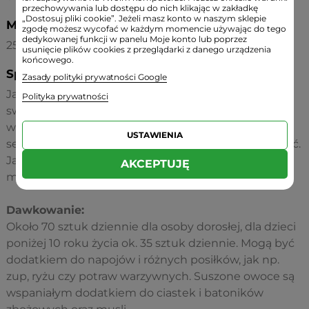
przechowywania lub dostępu do nich klikając w zakładkę
„Dostosuj pliki cookie”. Jeżeli masz konto w naszym sklepie
Masa netto (bez opakowania):
zgodę możesz wycofać w każdym momencie używając do tego
dedykowanej funkcji w panelu Moje konto lub poprzez
250 g
usunięcie plików cookies z przeglądarki z danego urządzenia
końcowego.
Sposób użycia:
Zasady polityki prywatności Google
Jagody Goji może spożywać każdy, bez względu na
Polityka prywatności
swój wiek. Zalecane są szczególnie osobom żyjącym
w bardzo dużym stresie, posiadającym problemy z
USTAWIENIA
sercem lub ciśnieniem krwi oraz obniżoną odporność.
Jagody Gojii poleca się również osobom dbającym o
AKCEPTUJĘ
młody wygląd swojej cery.
Dawkowanie:
Około 70 sztuk dziennie dla osoby dorosłej, dla dzieci
poniżej 10 roku życia ok. 35 sztuk dziennie. Mogą być
dodatkiem do napojów i różnych posiłków, jak np.
zup, ryżu czy potraw warzywnych. Suszone owoce są
wspaniałym dodatkiem do ciastek i batoników