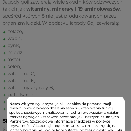
Jagody goji zawierają wiele składników odżywczych,
takich jak
witaminy, minerały i 19 aminokwasów,
spośród których 8 nie jest produkowanych przez
organizm ludzki. W dodatku jagody Goji zawierają:
żelazo,
wapń,
cynk,
miedź,
fosfor,
selen,
witamina C,
witamina E,
witaminy z grupy B,
beta-karoten,
kwasy tłuszczowe,
Nasza witryna wykorzystuje pliki cookies do personalizacji
reklam, prawidłowego działania serwisu, oferowania funkcji
błonnik.
społecznościowych, analizowania ruchu i prowadzienia działań
marketingowych - zarówno przez nas, jak i naszych Zaufanych
Składniki:
Partnerów. Szczegółowe informacje znajdziesz w polityce
prywatności. Akceptacja tego komunikatu oznacza zgodę na
Suszone jagody goji 100%
ich zapisywanie na Twoim komputerze. Możesz określić warunki