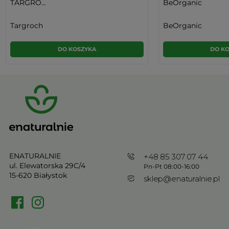
TARGRO...
BeOrganic
Targroch
BeOrganic
DO KOSZYKA
DO K
ENATURALNIE
+48 85 307 07 44
ul. Elewatorska 29C/4
Pn-Pt 08:00-16:00
15-620 Białystok
sklep@enaturalnie.pl