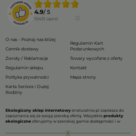
4.9
/ 5
10431
opinii
O nas - Poznaj nas bliżej
Regulamin Kart
Cennik dostawy
Podarunkowych
Zwroty / Reklamacje
Towary wycofane z oferty
Regulamin sklepu
Kontakt
Polityka prywatności
Mapa strony
Karta Seniora i Dużej
Rodziny
Ekologiczny sklep internetowy
enaturalnie.pl zaprasza do
zapoznania się ze swoją szeroką ofertą. Wszystkie
produkty
ekologiczne
oferujemy w szerokiej gamie dostępności i w
najniższych cenach. Proponowane w naszej ofercie produkty
ekologiczne charakteryzują się najwyższą jakością.