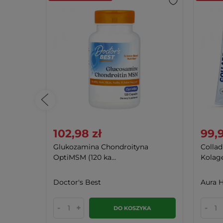
102,98 zł
99,9
owany
Glukozamina Chondroityna
Colla
OptiMSM (120 ka...
Kolage
Doctor's Best
Aura H
-
+
-
KA
DO KOSZYKA