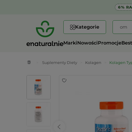
6% R
Kategorie
Marki
Nowości
Promocje
Best
>
Suplementy Diety
>
Kolagen
>
Kolagen Typ