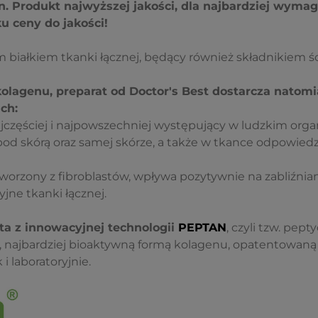
n. Produkt najwyższej jakości, dla najbardziej wymag
 ceny do jakości!
 białkiem tkanki łącznej, będący również składnikiem ś
 kolagenu, preparat od Doctor's Best dostarcza natom
ch:
jczęściej i najpowszechniej występujący w ludzkim orga
od skórą oraz samej skórze, a także w tkance odpowiedzi
tworzony z fibroblastów, wpływa pozytywnie na zabliźnian
yjne tkanki łącznej.
ta z innowacyjnej technologii
PEPTAN
, czyli tzw. pe
, najbardziej bioaktywną formą kolagenu, opatentowaną 
 i laboratoryjnie.