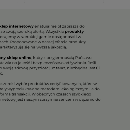
klep internetowy
enaturalnie.pl zaprasza do
 ze swoją szeroką ofertą. Wszystkie
produkty
erujemy w szerokiej gamie dostępności i w
nach. Proponowane w naszej ofercie produkty
arakteryzują się najwyższą jakością.
zny sklep online
, który z przyjemnością Państwu
tawia na jakość i bezpieczeństwo odżywiania. Jeśli
 swoją zdrową przyszłość już teraz, niezbędna jest Ci
ć.
o szeroki wybór produktów certyfikowanych, które w
tały wyprodukowane metodami ekologicznymi, a do
orma transakcji. W obecnych czasach szybkiego
ternetowy jest naszym sprzymierzeńcem w dążeniu do