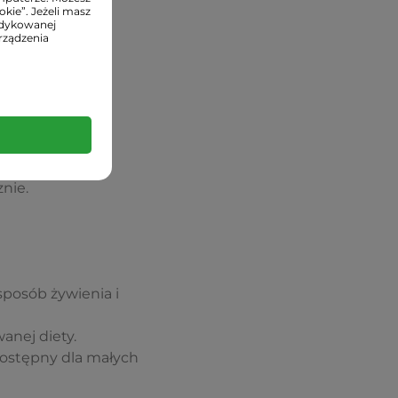
kie”. Jeżeli masz
edykowanej
rządzenia
nie.
posób żywienia i
anej diety.
ostępny dla małych