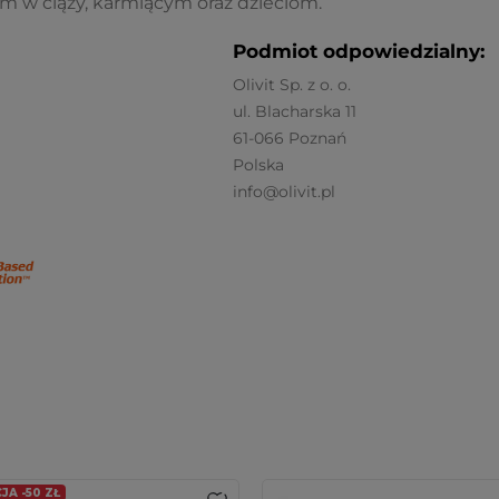
om w ciąży, karmiącym oraz dzieciom.
Podmiot odpowiedzialny:
Olivit Sp. z o. o.
ul. Blacharska 11
61-066 Poznań
Polska
info@olivit.pl
A -50 ZŁ