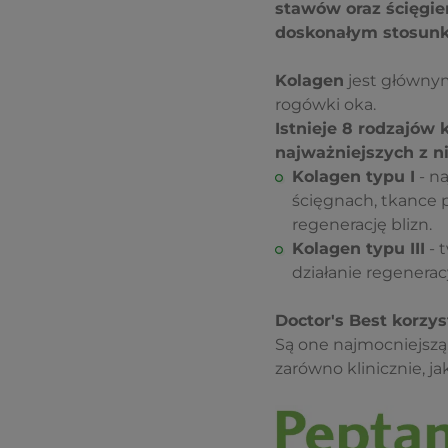
stawów oraz ścięgie
doskonałym stosunku
Kolagen
jest głównym
rogówki oka.
Istnieje 8 rodzajów
najważniejszych z ni
Kolagen typu I
- na
ścięgnach, tkance p
regenerację blizn.
Kolagen typu III
- 
działanie regenerac
Doctor's Best korzys
Są one najmocniejszą
zarówno klinicznie, jak