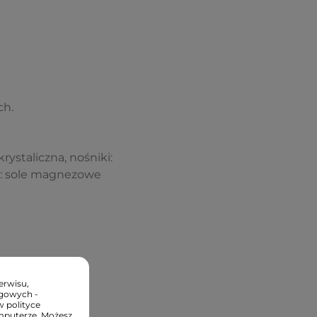
ch.
ystaliczna, nośniki:
a: sole magnezowe
erwisu,
ngowych -
w polityce
mputerze. Możesz