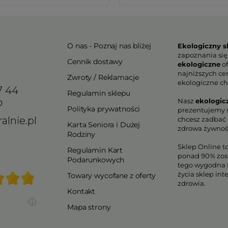
O nas - Poznaj nas bliżej
Ekologiczny s
zapoznania się
Cennik dostawy
ekologiczne
of
najniższych ce
Zwroty / Reklamacje
ekologiczne ch
7 44
Regulamin sklepu
Nasz
ekologic
0
Polityka prywatności
prezentujemy s
alnie.pl
chcesz zadbać o
Karta Seniora i Dużej
zdrowa żywnoś
Rodziny
Sklep Online t
Regulamin Kart
ponad 90% zos
Podarunkowych
tego wygodna f
życia sklep in
Towary wycofane z oferty
zdrowia.
Kontakt
Mapa strony