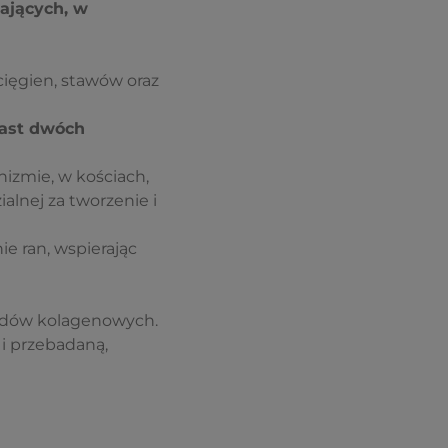
ających, w
cięgien, stawów oraz
iast dwóch
nizmie, w kościach,
alnej za tworzenie i
ie ran, wspierając
ptydów kolagenowych.
i przebadaną,