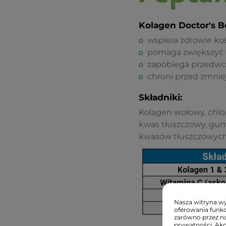
Kolagen Doctor's B
wspiera zdrowie kośc
pomaga zwiększyć o
zapobiega przedw
chroni przed zmniej
Składniki:
Kolagen wołowy, chlor
kwas tłuszczowy, gum
kwasów tłuszczowych,
Nasza witryna wyk
oferowania funkc
zarówno przez na
prywatności. Ak