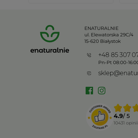
ENATURALNIE
ul. Elewatorska 29C/4
15-620 Białystok
+48 85 307 0
Pn-Pt 08:00-16:0
sklep@enatur
4.9
/ 5
10431
opinii