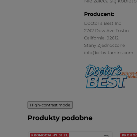
Nie zaleca się kobiet
Producent:
Doctor's Best Inc
2742 Dow Ave Tustin
California, 92612
Stany Zjednoczone
info@drbvitamins.com
High-contrast mode
Produkty podobne
PROMOCJA -17.01 ZŁ
PROMOCJ