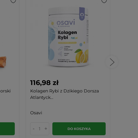
116,98 zł
98,4
orski
Kolagen Rybi z Dzikiego Dorsza
Kolagen
Atlantyck...
Hialuro
Osavi
Osavi
-
+
-
DO KOSZYKA