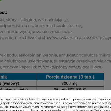
est:
i, skóry i ścięgien, wzmacniając je,
dporność na uszkodzenia tkanki kostnej,
czesnemu występowaniu zmarszczek,
szeniem ruchliwości stawów, zwłaszcza dla osób starszy
ek sodu, askorbinian wapnia, emulgator: celuloza mikrokr
a celulozowa usieciowana, substancja przeciwzbrylając
 otoczka kapsułki: hydroksypropylometyloceluloza.
orzystuje pliki cookies do personalizacji reklam, prawidłowego działania s
ji społecznościowych, analizowania ruchu i prowadzienia działań marketi
s, jak i naszych Zaufanych Partnerów. Szczegółowe informacje znajdziesz 
ceptacja tego komunikatu oznacza zgodę na ich zapisywanie na Twoim ko