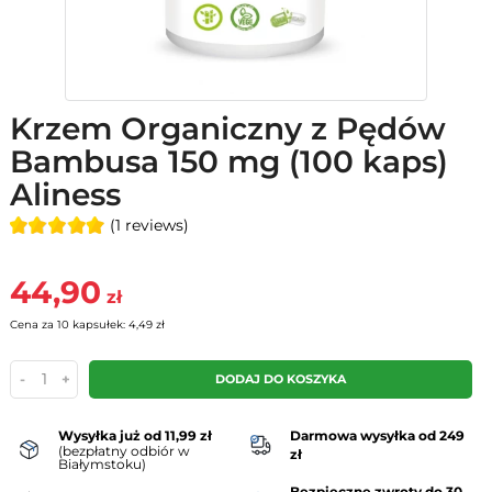
Krzem Organiczny z Pędów
Bambusa 150 mg (100 kaps)
Aliness
(1 reviews)
44,90
zł
Cena za 10 kapsułek: 4,49 zł
-
+
DODAJ DO KOSZYKA
Wysyłka już od 11,99 zł
Darmowa wysyłka od 249
(bezpłatny odbiór w
zł
Białymstoku)
Bezpieczne zwroty do 30