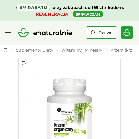
6% RABATU
przy zakupach od 199 zł z kodem:
REGENERACJA
SPRAWDZAM
Szukaj
>
Suplementy Diety
>
Witaminy i Minerały
>
Krzem (krzem