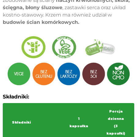
zbudowane są ściany
naczyń krwionośnych, skóra,
ścięgna, błony śluzowe
, zastawki serca oraz układ
kostno-stawowy. Krzem ma również udział w
budowie ścian komórkowych.
Składniki:
Porcja
1
dzienna
Składniki
kapsułka
(3
kapsułki)