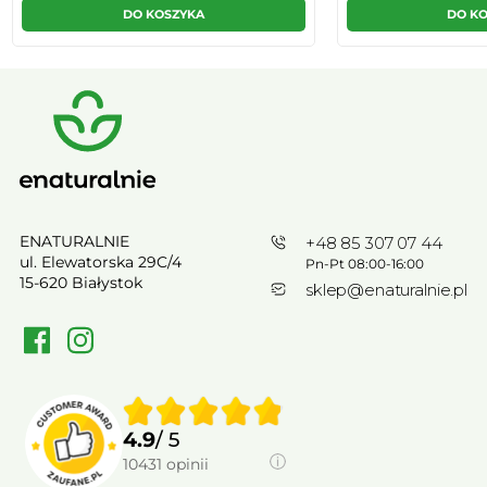
DO KOSZYKA
DO K
ENATURALNIE
+48 85 307 07 44
ul. Elewatorska 29C/4
Pn-Pt 08:00-16:00
15-620 Białystok
sklep@enaturalnie.pl
4.9
/ 5
10431
opinii