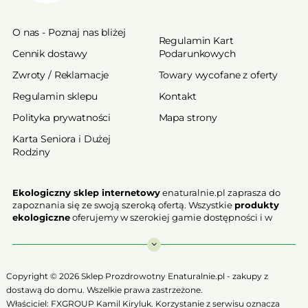
O nas - Poznaj nas bliżej
Regulamin Kart
Cennik dostawy
Podarunkowych
Zwroty / Reklamacje
Towary wycofane z oferty
Regulamin sklepu
Kontakt
Polityka prywatności
Mapa strony
Karta Seniora i Dużej
Rodziny
Ekologiczny sklep internetowy
enaturalnie.pl zaprasza do
zapoznania się ze swoją szeroką ofertą. Wszystkie
produkty
ekologiczne
oferujemy w szerokiej gamie dostępności i w
najniższych cenach. Proponowane w naszej ofercie produkty
ekologiczne charakteryzują się najwyższą jakością.
Nasz
ekologiczny sklep online
, który z przyjemnością
Copyright © 2026 Sklep Prozdrowotny Enaturalnie.pl - zakupy z
Państwu prezentujemy stawia na jakość i bezpieczeństwo
dostawą do domu. Wszelkie prawa zastrzeżone.
odżywiania. Jeśli chcesz zadbać o swoją zdrową przyszłość już
Właściciel: FXGROUP Kamil Kiryluk. Korzystanie z serwisu oznacza
teraz, niezbędna jest Ci zdrowa żywność.