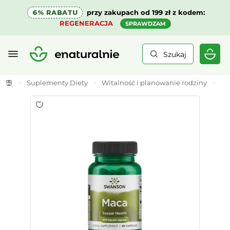
6% RABATU
przy zakupach od 199 zł z kodem:
REGENERACJA
SPRAWDZAM
Szukaj
>
Suplementy Diety
>
Witalność i planowanie rodziny
>
Ma