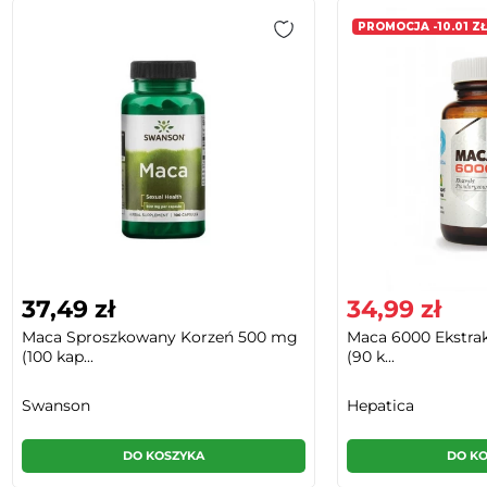
PROMOCJA -10.01 ZŁ
37,49 zł
34,99 zł
Maca Sproszkowany Korzeń 500 mg
Maca 6000 Ekstrakt
(100 kap...
(90 k...
Swanson
Hepatica
DO KOSZYKA
DO K