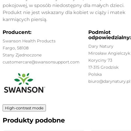
pokojowej, w sposób niedostępny dla małych dzieci.
Produkt nie jest wskazany dla kobiet w ciąży i matek
karmiących piersią.
Producent:
Podmiot
odpowiedzialny:
Swanson Health Products
Dary Natury
Fargo
, 58108
Mirosław Angielczyk
Stany Zjednoczone
Koryciny 73
customercare@swansonsupport.com
17-315 Grodzisk
Polska
biuro@darynatury.pl
High-contrast mode
Produkty podobne