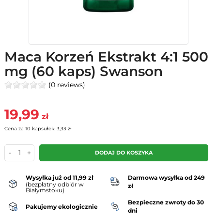
Maca Korzeń Ekstrakt 4:1 500
mg (60 kaps) Swanson
(0 reviews)
19,99
zł
Cena za 10 kapsułek: 3,33 zł
-
+
DODAJ DO KOSZYKA
Wysyłka już od 11,99 zł
Darmowa wysyłka od 249
(bezpłatny odbiór w
zł
Białymstoku)
Bezpieczne zwroty do 30
Pakujemy ekologicznie
dni