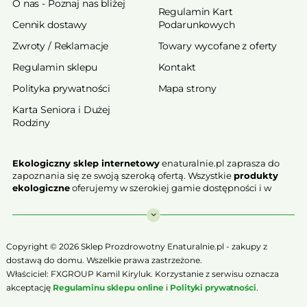
O nas - Poznaj nas bliżej
Regulamin Kart
Cennik dostawy
Podarunkowych
Zwroty / Reklamacje
Towary wycofane z oferty
Regulamin sklepu
Kontakt
Polityka prywatności
Mapa strony
Karta Seniora i Dużej
Rodziny
Ekologiczny sklep internetowy
enaturalnie.pl zaprasza do
zapoznania się ze swoją szeroką ofertą. Wszystkie
produkty
ekologiczne
oferujemy w szerokiej gamie dostępności i w
najniższych cenach. Proponowane w naszej ofercie produkty
ekologiczne charakteryzują się najwyższą jakością.
Nasz
ekologiczny sklep online
, który z przyjemnością
Copyright © 2026 Sklep Prozdrowotny Enaturalnie.pl - zakupy z
Państwu prezentujemy stawia na jakość i bezpieczeństwo
dostawą do domu. Wszelkie prawa zastrzeżone.
odżywiania. Jeśli chcesz zadbać o swoją zdrową przyszłość już
Właściciel: FXGROUP Kamil Kiryluk. Korzystanie z serwisu oznacza
teraz, niezbędna jest Ci zdrowa żywność.
akceptację
Regulaminu sklepu online
i
Polityki prywatności
.
Sklep Online to szeroki wybór produktów certyfikowanych,