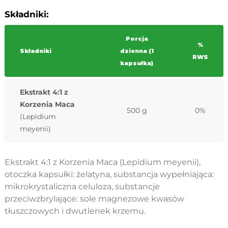
Składniki:
Porcja
%
Składniki
dzienna (1
RWS
kapsułka)
Ekstrakt 4:1 z
Korzenia Maca
500 g
0%
(Lepidium
meyenii)
Ekstrakt 4:1 z Korzenia Maca (Lepidium meyenii),
otoczka kapsułki: żelatyna, substancja wypełniająca:
mikrokrystaliczna celuloza, substancje
przeciwzbrylające: sole magnezowe kwasów
tłuszczowych i dwutlenek krzemu.