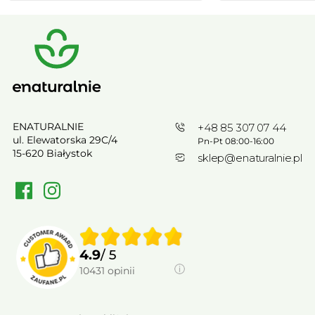
ENATURALNIE
+48 85 307 07 44
ul. Elewatorska 29C/4
Pn-Pt 08:00-16:00
15-620 Białystok
sklep@enaturalnie.pl
4.9
/ 5
10431
opinii