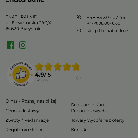
ENATURALNIE
+48 85 307 07 44
ul. Elewatorska 29C/4
Pn-Pt 08:00-16:00
15-620 Białystok
sklep@enaturalnie.pl
4.9
/ 5
10431
opinii
O nas - Poznaj nas bliżej
Regulamin Kart
Cennik dostawy
Podarunkowych
Zwroty / Reklamacje
Towary wycofane z oferty
Regulamin sklepu
Kontakt