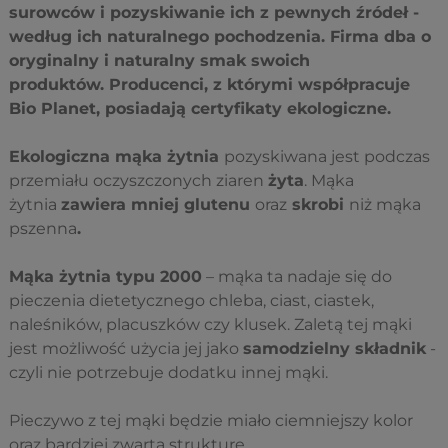
surowców i pozyskiwanie ich z pewnych źródeł -
według ich naturalnego pochodzenia. Firma dba o
oryginalny i naturalny smak swoich
produktów. Producenci, z którymi współpracuje
Bio Planet, posiadają certyfikaty ekologiczne.
Ekologiczna mąka żytnia
pozyskiwana jest podczas
przemiału oczyszczonych ziaren
żyta
. Mąka
żytnia
zawiera mniej glutenu
oraz
skrobi
niż mąka
pszenna
.
Mąka żytnia typu 2000
– mąka ta nadaje się do
pieczenia dietetycznego chleba, ciast, ciastek,
naleśników, placuszków czy klusek. Zaletą tej mąki
jest możliwość użycia jej jako
samodzielny składnik
-
czyli nie potrzebuje dodatku innej mąki.
Pieczywo z tej mąki będzie miało ciemniejszy kolor
oraz bardziej zwartą strukturę.