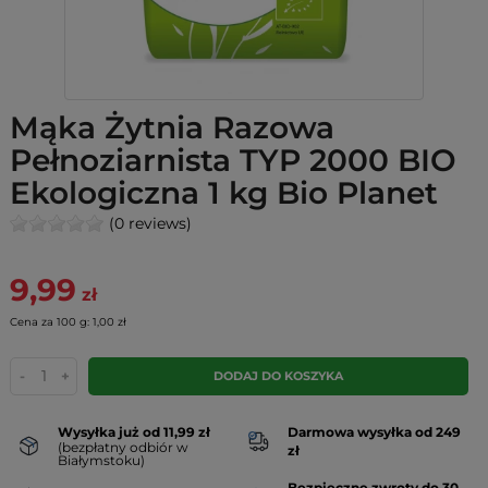
Mąka Żytnia Razowa
Pełnoziarnista TYP 2000 BIO
Ekologiczna 1 kg Bio Planet
(0 reviews)
9,99
zł
Cena za 100 g: 1,00 zł
-
+
DODAJ DO KOSZYKA
Wysyłka już od 11,99 zł
Darmowa wysyłka od 249
(bezpłatny odbiór w
zł
Białymstoku)
Bezpieczne zwroty do 30