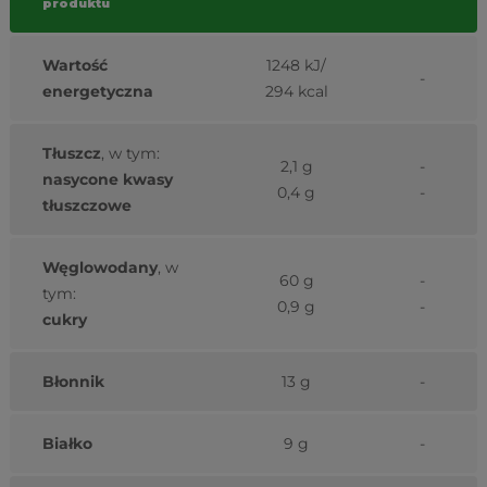
produktu
Wartość
1248 kJ/
-
energetyczna
294 kcal
Tłuszcz
, w tym:
2,1 g
-
nasycone kwasy
0,4 g
-
tłuszczowe
Węglowodany
, w
60 g
-
tym:
0,9 g
-
cukry
Błonnik
13 g
-
Białko
9 g
-