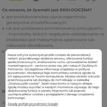
Co oznacza, że żywność jest EKOLOGICZNA?
jest produkowana bez użycia organizmów
genetycznie zmodyfikowanych,
nie jest poddawana promieniowaniu jonizującemu
- to produkty, których negatywne oddziaływanie na
środowisko jest maksymalnie ograniczone lub
całkowicie zlikwidowane,
do hodowli nie stosuje się syntetycznych środków
Nasza witryna wykorzystuje pliki cookies do personalizacji
ochrony roślin (pestycydów, fungicydów,
reklam, prawidłowego działania serwisu, oferowania funkcji
społecznościowych, analizowania ruchu i prowadzienia działań
herbicydów), a w celu zwalczania chorób,
marketingowych - zarówno przez nas, jak i naszych Zaufanych
szkodników i chwastów wykorzystuje się przede
Partnerów. Szczegółowe informacje znajdziesz w polityce
prywatności. Akceptacja tego komunikatu oznacza zgodę na
wszystkim prawidłowy płodozmian oraz metody
ich zapisywanie na Twoim komputerze. Możesz określić warunki
biologiczne i agrotechniczne.
przechowywania lub dostępu do nich klikając w zakładkę
„Dostosuj pliki cookie”. Jeżeli masz konto w naszym sklepie
zgodę możesz wycofać w każdym momencie używając do tego
dedykowanej funkcji w panelu Moje konto lub poprzez
DLA KOGO JEST ŻYWNOŚĆ EKOLOGICZNA?
usunięcie plików cookies z przeglądarki z danego urządzenia
końcowego.
Żywność ekologiczna jest obecnie jedynym
Zasady polityki prywatności Google