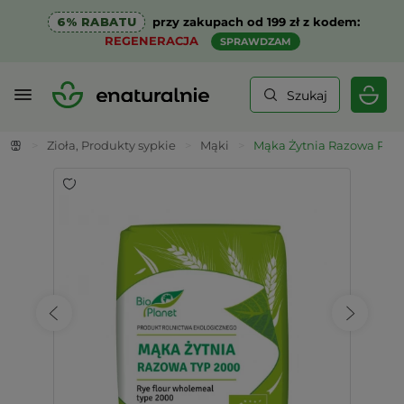
6% RABATU
przy zakupach od 199 zł z kodem:
REGENERACJA
SPRAWDZAM
Szukaj
>
Zioła, Produkty sypkie
>
Mąki
>
Mąka Żytnia Razowa Pełno