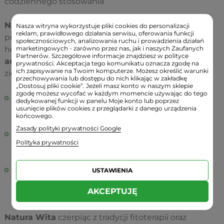
codziennego stosowania
Natura Wita
to polska marka specjalizująca się w
Nasza witryna wykorzystuje pliki cookies do personalizacji
reklam, prawidłowego działania serwisu, oferowania funkcji
produkcji wysokiej jakości surowców zielarskich,
społecznościowych, analizowania ruchu i prowadzienia działań
marketingowych - zarówno przez nas, jak i naszych Zaufanych
herbat i mieszanek ziołowych.
Prostota
,
Partnerów. Szczegółowe informacje znajdziesz w polityce
autentyczność
i
siła
natury
– w zgodzie z tradycją
prywatności. Akceptacja tego komunikatu oznacza zgodę na
ich zapisywanie na Twoim komputerze. Możesz określić warunki
zielarską.
przechowywania lub dostępu do nich klikając w zakładkę
„Dostosuj pliki cookie”. Jeżeli masz konto w naszym sklepie
zgodę możesz wycofać w każdym momencie używając do tego
100% Kwiat czarnej malwy
- czysty produkt
dedykowanej funkcji w panelu Moje konto lub poprzez
usunięcie plików cookies z przeglądarki z danego urządzenia
jednoskładnikowy bez domieszek innych odmian
końcowego.
roślinnych
Zasady polityki prywatności Google
Formuła Clean Label
- brak jakichkolwiek
Polityka prywatności
konserwantów, sztucznych barwników, aromatów
czy polepszaczy
Tradycyjne polskie zielarstwo
- surowiec
USTAWIENIA
pozyskiwany i pakowany z zachowaniem
AKCEPTUJĘ
najwyższych standardów jakości botanicznej.
Natura Wita
czerpiąc z tradycji fitoterapii oraz