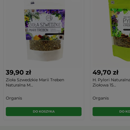
39,90 zł
49,70 zł
Zioła Szwedzkie Marii Treben
H. Pylori Naturaln
Naturalna M...
Ziołowa 15...
Organis
Organis
DO KOSZYKA
DO K