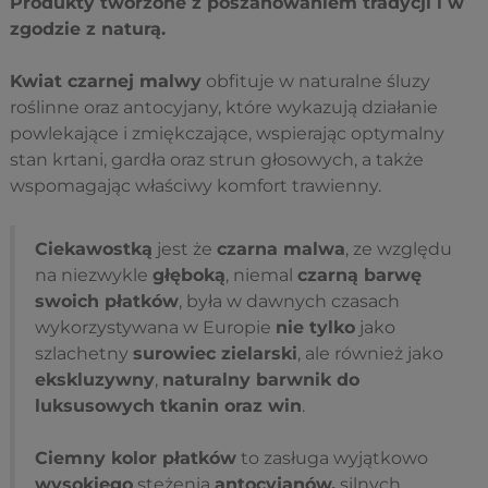
Produkty tworzone z poszanowaniem tradycji i w
zgodzie z naturą.
Kwiat czarnej malwy
obfituje w naturalne śluzy
roślinne oraz antocyjany, które wykazują działanie
powlekające i zmiękczające, wspierając optymalny
stan krtani, gardła oraz strun głosowych, a także
wspomagając właściwy komfort trawienny.
Ciekawostką
jest że
czarna malwa
, ze względu
na niezwykle
głęboką
, niemal
czarną barwę
swoich płatków
, była w dawnych czasach
wykorzystywana w Europie
nie tylko
jako
szlachetny
surowiec zielarski
, ale również jako
ekskluzywny
,
naturalny barwnik do
luksusowych tkanin oraz win
.
Ciemny kolor płatków
to zasługa wyjątkowo
wysokiego
stężenia
antocyjanów,
silnych