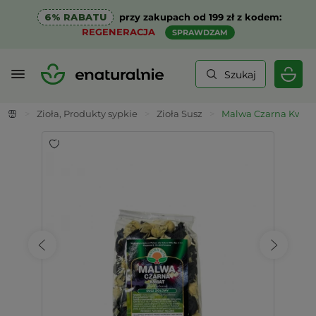
6% RABATU
przy zakupach od 199 zł z kodem:
REGENERACJA
SPRAWDZAM
Szukaj
>
Zioła, Produkty sypkie
>
Zioła Susz
>
Malwa Czarna Kwiat 