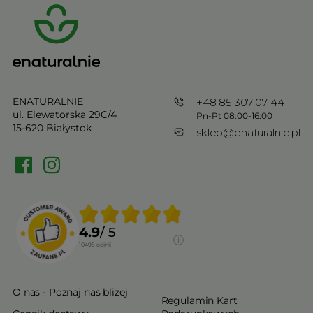
ENATURALNIE
+48 85 307 07 44
ul. Elewatorska 29C/4
Pn-Pt 08:00-16:00
15-620 Białystok
sklep@enaturalnie.pl
4.9
/ 5
10495
opinii
O nas - Poznaj nas bliżej
Regulamin Kart