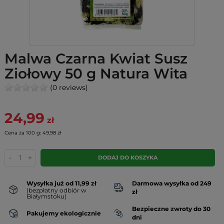
Malwa Czarna Kwiat Susz
Ziołowy 50 g Natura Wita
(0 reviews)
24,99
zł
Cena za 100 g: 49,98 zł
-
+
DODAJ DO KOSZYKA
Wysyłka już od 11,99 zł
Darmowa wysyłka od 249
(bezpłatny odbiór w
zł
Białymstoku)
Bezpieczne zwroty do 30
Pakujemy ekologicznie
dni