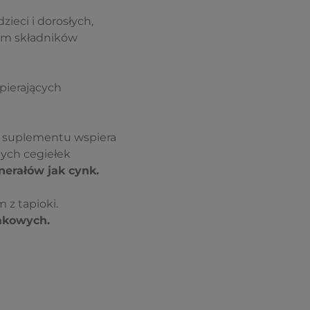
zieci i dorosłych,
om składników
ierających
a suplementu wspiera
nych cegiełek
nerałów jak cynk.
z tapioki.
akowych.