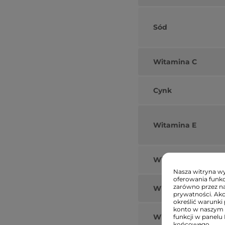
Sód
Witamina C
Cynk
Witamina E
Witamina B5 (D-pa
Nasza witryna wyk
oferowania funkc
zarówno przez na
Witamina A (beta-k
prywatności. Ak
określić warunki 
konto w naszym 
Witamina B6
funkcji w panelu
końcowego.