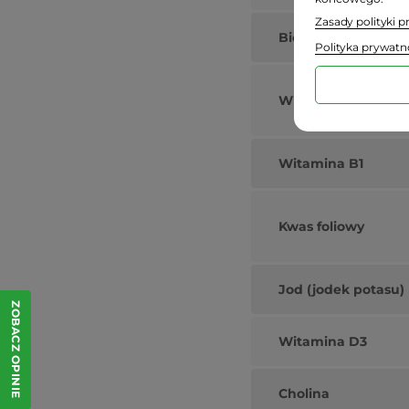
Zasady polityki 
Biotyna
Polityka prywatn
Witamina B2
Witamina B1
Kwas foliowy
Jod (jodek potasu)
ZOBACZ OPINIE
Witamina D3
Cholina