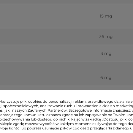
15 mg
36 mg
3 mg
6 mg
ntotenian wapnia)
1 mg
orzystuje pliki cookies do personalizacji reklam, prawidłowego działania s
ji społecznościowych, analizowania ruchu i prowadzienia działań marketi
s, jak i naszych Zaufanych Partnerów. Szczegółowe informacje znajdziesz 
aroten)
300 mcg
ceptacja tego komunikatu oznacza zgodę na ich zapisywanie na Twoim ko
przechowywania lub dostępu do nich klikając w zakładkę „Dostosuj pliki coo
sklepie zgodę możesz wycofać w każdym momencie używając do tego d
0,5 mg
 Moje konto lub poprzez usunięcie plików cookies z przeglądarki z danego u