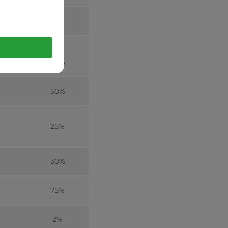
27%
65%
50%
25%
30%
75%
2%