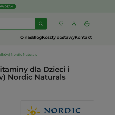
AWDZAM
O nas
Blog
Koszty dostawy
Kontakt
elków) Nordic Naturals
taminy dla Dzieci i
w) Nordic Naturals