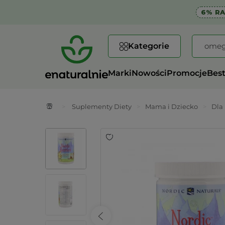
6% R
Kategorie
Marki
Nowości
Promocje
Best
>
Suplementy Diety
>
Mama i Dziecko
>
Dla 