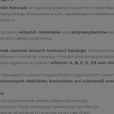
rdic Naturals
to najwyższej jakości suplement diety dla d
ilaktycznego stosowania w celu zapobiegania niedobor
ralnych.
i przekrój
witamin
,
minerałów
oraz
antyoksydantów
wsp
owanie całego organizmu.
smak owoców leśnych zachwyci każdego.
Każda porcj
idłowym wzroście i rozwoju. Produkt dostarcza potrzeb
silny organizm w postaci
witamin A, B, C, E, D3 oraz mi
t naturalnym cukrem organicznym i organicznym cukrem 
 sztucznych słodzików, barwników ani substancji sm
u:
e funkcjonowanie układu odpornościowego,
aktyczne, może zmniejszać podatność na infekcje,
nię sił witalnych i energię przez cały dzień,