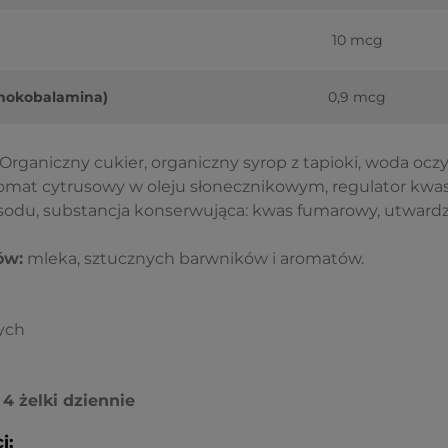
10 mcg
anokobalamina)
0,9 mcg
Organiczny cukier, organiczny syrop z tapioki, woda oczys
romat cytrusowy w oleju słonecznikowym, regulator kwa
 sodu, substancja konserwująca: kwas fumarowy, utwardz
ów:
mleka, sztucznych barwników i aromatów.
ych
 4 żelki dziennie
i: