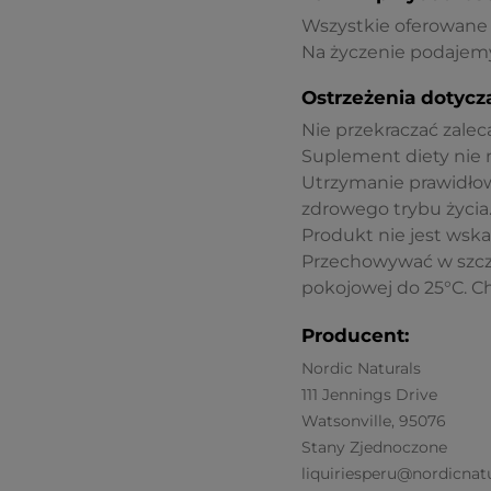
Wszystkie oferowane p
Na życzenie podajemy
Ostrzeżenia dotycz
Nie przekraczać zaleca
Suplement diety nie 
Utrzymanie prawidło
zdrowego trybu życia
Produkt nie jest wska
Przechowywać w szcz
pokojowej do 25°C. Ch
Producent:
Nordic Naturals
111 Jennings Drive
Watsonville, 95076
Stany Zjednoczone
liquiriesperu@nordicnat