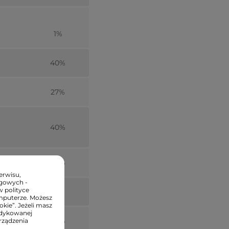
1%
40%
27%
40%
20%
erwisu,
ngowych -
w polityce
33%
mputerze. Możesz
kie”. Jeżeli masz
edykowanej
29%
rządzenia