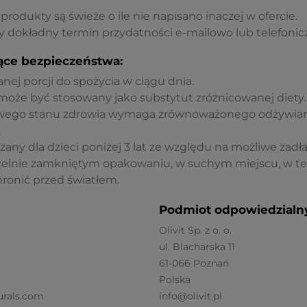
rodukty są świeże o ile nie napisano inaczej w ofercie.
 dokładny termin przydatności e-mailowo lub telefonicz
ące bezpieczeństwa:
nej porcji do spożycia w ciągu dnia.
może być stosowany jako substytut zróżnicowanej diety.
wego stanu zdrowia wymaga zrównoważonego odżywiani
.
zany dla dzieci poniżej 3 lat ze względu na możliwe zadł
elnie zamkniętym opakowaniu, w suchym miejscu, w t
ronić przed światłem.
Podmiot odpowiedzialny
Olivit Sp. z o. o.
ul. Blacharska 11
61-066 Poznań
Polska
urals.com
info@olivit.pl