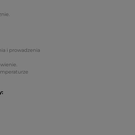
nie.
a i prowadzenia
awienie.
emperaturze
: