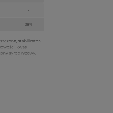
-
38%
zczona, stabilizator-
sowości, kwas
ony syrop ryżowy.