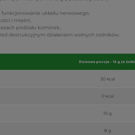
e funkcjonowanie układu nerwowego,
ści i mięśni,
ocesach podziału komórek,
zed destrukcyjnym działaniem wolnych rodników.
Dzienna porcja - 12 g (4 żelki
30 kcal
0 kcal
10 g
8 g