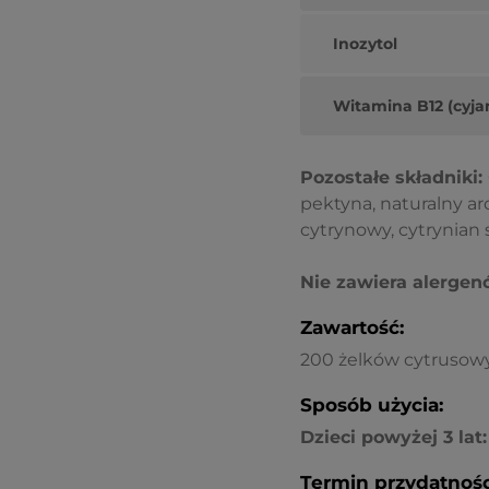
Inozytol
Witamina B12 (cyj
Pozostałe składniki:
pektyna, naturalny a
cytrynowy, cytrynian
Nie zawiera alergen
Zawartość:
200 żelków cytrusow
Sposób użycia:
Dzieci powyżej 3 lat:
Termin przydatnośc