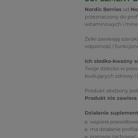
Nordic Berries
od
No
przeznaczony do prof
witaminowych i mine
Żelki zawierają szerok
odporność i funkcjon
Ich słodko-kwaśny 
Twoje dziecko w praw
budujących zdrowy i 
Produkt słodzony jes
Produkt nie zawiera
Działanie suplement
wspiera prawidłow
ma działanie profil
pomaga zachować peł