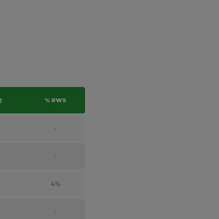
)
% RWS
-
-
4%
-