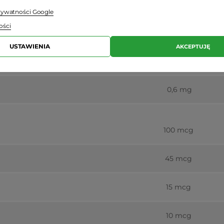
prywatności Google
8 mcg
ości
USTAWIENIA
AKCEPTUJĘ
0,85 mg
0,6 mg
100 mcg
45 mcg
15 mcg
10 mcg