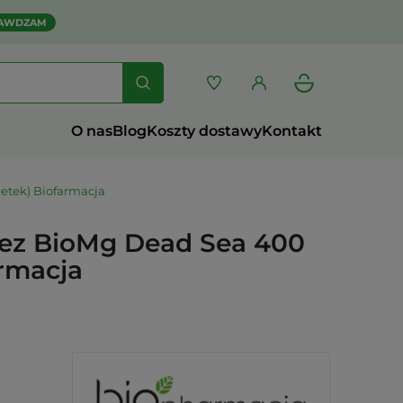
AWDZAM
O nas
Blog
Koszty dostawy
Kontakt
etek) Biofarmacja
ez BioMg Dead Sea 400
armacja