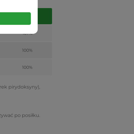
% RWS
107%
100%
100%
ek pirydoksyny),
żywać po posiłku.