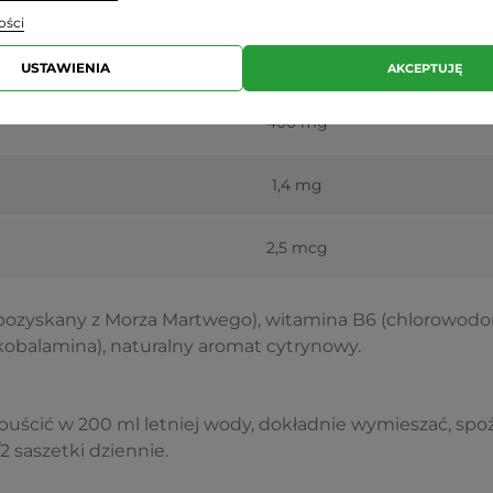
ości
Porcja dzienna (1 saszetka)
USTAWIENIA
AKCEPTUJĘ
400 mg
1,4 mg
2,5 mcg
ozyskany z Morza Martwego), witamina B6 (chlorowodor
kobalamina), naturalny aromat cytrynowy.
ozpuścić w 200 ml letniej wody, dokładnie wymieszać, spo
1/2 saszetki dziennie.