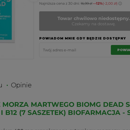
Najniższa cena z 30 dni:
16,99 zł
--12%
(-2,00 zł)
Towar chwilowo niedostępny.
Czekamy na dostawę.
POWIADOM MNIE GDY BĘDZIE DOSTĘPNY
POWI
u
Opinie
 MORZA MARTWEGO BIOMG DEAD S
I B12 (7 SASZETEK) BIOFARMACJA -