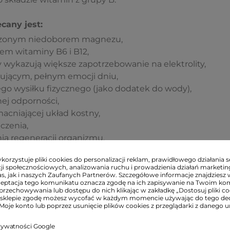
cany jest:
dzonym niedoborem magnezu,
m witaminy B6 i B12,
 wykazują większe zapotrzebowanie na elektrolity,
ującym, pełnym emocji dniu,
 wysiłku fizycznego (jako dodatek do wody),
ej odporności,
acniającej układ kostny,
czenia,
ia regeneracji organizmu,
 z dużą ilością płynów,
orzystuje pliki cookies do personalizacji reklam, prawidłowego działania s
nkcjonowania układu nerwowego i krwionośnego,
ji społecznościowych, analizowania ruchu i prowadzienia działań marketi
kurcze lub drżenie mięśni.
s, jak i naszych Zaufanych Partnerów. Szczegółowe informacje znajdziesz 
ceptacja tego komunikatu oznacza zgodę na ich zapisywanie na Twoim ko
przechowywania lub dostępu do nich klikając w zakładkę „Dostosuj pliki coo
sklepie zgodę możesz wycofać w każdym momencie używając do tego d
i cytrynianu magnezu pozyskiwany jest
z Morza Martw
 Moje konto lub poprzez usunięcie plików cookies z przeglądarki z danego u
ajany przez organizm.
prywatności Google