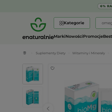
6% R
Kategorie
Marki
Nowości
Promocje
Best
>
Suplementy Diety
>
Witaminy i Minerały
>