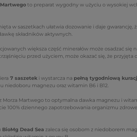
 Martwego
to preparat wygodny w użyciu o wysokiej wchł
ęta w saszetkach ułatwia dozowanie i daje gwarancję, 
dawkę składników aktywnych.
jowanych większa część minerałów może osadzać się na
rząśnięciu przed użyciem, może okazać się, że przyjęta 
iera
7 saszetek
i wystarcza na
pełną tygodniową kurac
 niedoboru magnezu oraz witamin B6 i B12.
z Morza Martwego to optymalna dawka magnezu i witami
ycie 100% dziennego zapotrzebowania organizmu zdrow
u
BioMg Dead Sea
zaleca się osobom z niedoborem mag
 składzie witamin z grupy B.