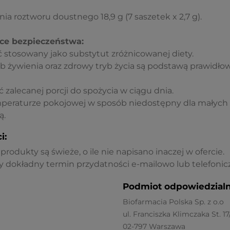
ia roztworu doustnego 18,9 g (7 saszetek x 2,7 g).
ce bezpieczeństwa:
 stosowany jako substytut zróżnicowanej diety.
żywienia oraz zdrowy tryb życia są podstawą prawidł
 zalecanej porcji do spożycia w ciągu dnia.
eraturze pokojowej w sposób niedostępny dla małych d
ą.
i:
rodukty są świeże, o ile nie napisano inaczej w ofercie.
 dokładny termin przydatności e-mailowo lub telefonicz
Podmiot odpowiedzialn
Biofarmacia Polska Sp. z o.o
ul. Franciszka Klimczaka St. 1
02-797 Warszawa