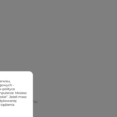
erwisu,
ngowych -
w polityce
mputerze. Możesz
kie”. Jeżeli masz
edykowanej
ego,
dzięki czemu
rządzenia