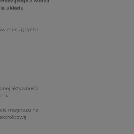
chodzącego z Morza
ia układu
ów musujących i
żonej aktywności
ania.
cie magnezu na
ektrolitową