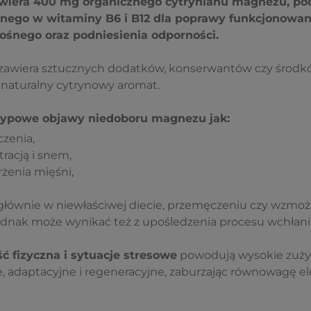
iera 400 mg organicznego cytrynianu magnezu, po
nego w witaminy B6 i B12 dla poprawy funkcjonowan
śnego oraz podniesienia odporności.
zawiera sztucznych dodatków, konserwantów czy środk
naturalny cytrynowy aromat.
 typowe objawy niedoboru magnezu jak:
czenia,
racją i snem,
rżenia mięśni,
y głównie w niewłaściwej diecie, przemęczeniu czy wzmo
jednak może wynikać też z upośledzenia procesu wchłani
ć fizyczna i sytuacje stresowe
powodują wysokie zuży
, adaptacyjne i regeneracyjne, zaburzając równowagę el