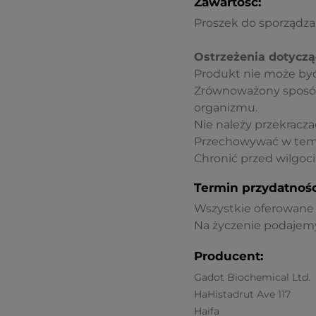
Zawartość:
Proszek do sporządzan
Ostrzeżenia dotyczą
Produkt nie może być
Zrównoważony sposób 
organizmu.
Nie należy przekraczać
Przechowywać w temp
Chronić przed wilgoci
Termin przydatnośc
Wszystkie oferowane p
Na życzenie podajemy
Producent:
Gadot Biochemical Ltd.
HaHistadrut Ave 117
Haifa