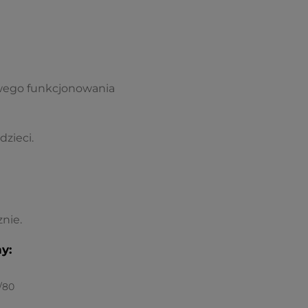
owego funkcjonowania
zieci.
nie.
y:
7/80