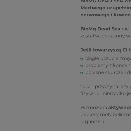
BioMG DEAD SEA zaw
Martwego uzupełnio
nerwowego i krwiono
BioMg Dead Sea
nie 
został wzbogacony w 
Jeśli towarzyszą Ci
ciągłe uczucie zmę
problemy z koncent
bolesne skurcze i d
to ich przyczyna leż
fizycznej, nierzadko 
Wzmożona
aktywnoś
procesy metaboliczne
organizmu.