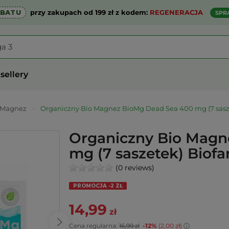
ABATU
przy zakupach od 199 zł z kodem:
REGENERACJA
SPR
sellery
Magnez
>
Organiczny Bio Magnez BioMg Dead Sea 400 mg (7 sasz
Organiczny Bio Magn
mg (7 saszetek) Biof
(0 reviews)
PROMOCJA -2 ZŁ
14,99
zł
Cena regularna:
16,99 zł
-12%
(2,00 zł)