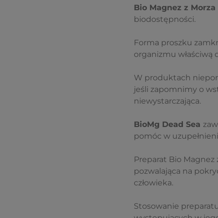
Bio Magnez z Morza
biodostępności.
Forma proszku zamkni
organizmu właściwą 
W produktach nieporc
jeśli zapomnimy o wst
niewystarczająca.
BioMg Dead Sea
zaw
pomóc w uzupełnieniu
Preparat Bio Magnez 
pozwalająca na pokr
człowieka.
Stosowanie preparat
występujących w jego