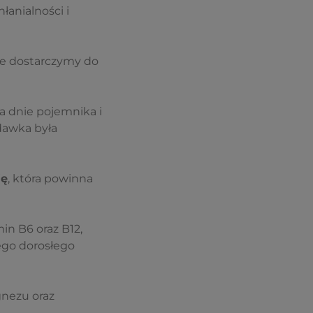
anialności i
że dostarczymy do
 dnie pojemnika i
dawka była
ję
, która powinna
n B6 oraz B12,
ego dorosłego
nezu oraz