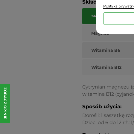
Składniki:
Polityka prywatn
Składniki
Magnez
Witamina B6
Witamina B12
Cytrynian magnezu (p
ZOBACZ OPINIE
witamina B12 (cyjano
Sposób użycia:
Dorośli: 1 saszetkę r
Dzieci od 6 do 12 r.ż.: 