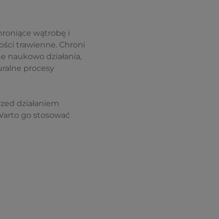
hroniące wątrobę i
ści trawienne. Chroni
e naukowo działania,
ralne procesy
przed działaniem
 Warto go stosować