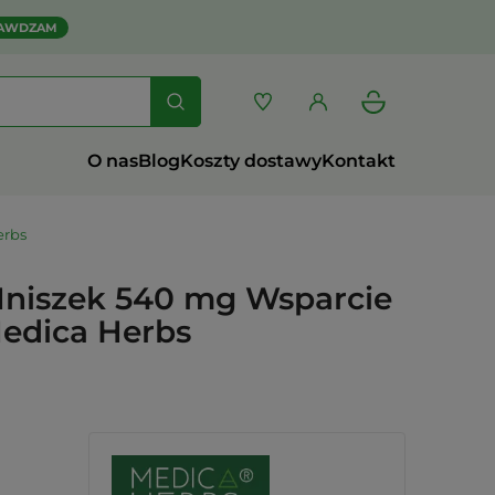
AWDZAM
O nas
Blog
Koszty dostawy
Kontakt
erbs
Mniszek 540 mg Wsparcie
Medica Herbs