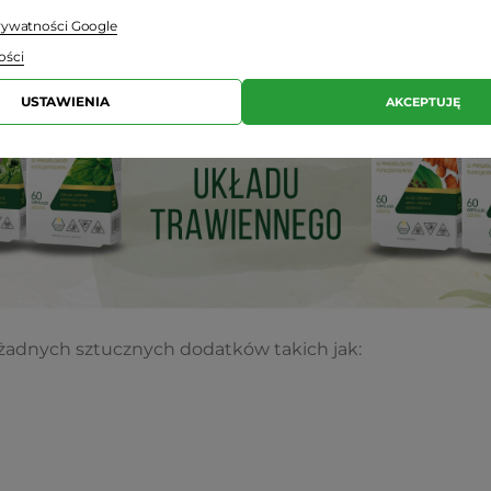
prywatności Google
ości
USTAWIENIA
AKCEPTUJĘ
żadnych sztucznych dodatków takich jak: