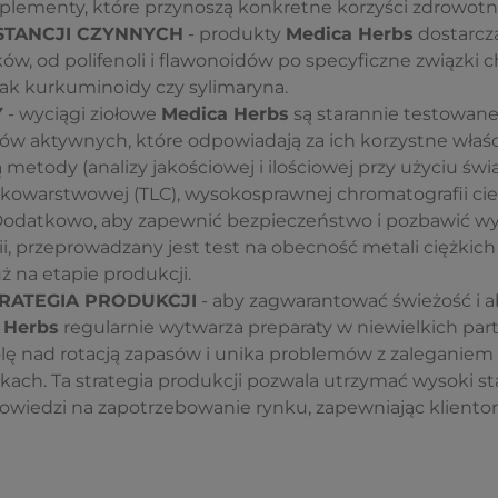
plementy, które przynoszą konkretne korzyści zdrowotn
TANCJI CZYNNYCH
- produkty
Medica Herbs
dostarcza
w, od polifenoli i flawonoidów po specyficzne związki c
e jak kurkuminoidy czy sylimaryna.
Y
- wyciągi ziołowe
Medica Herbs
są starannie testowan
ków aktywnych, które odpowiadają za ich korzystne właś
etody (analizy jakościowej i ilościowej przy użyciu świa
nkowarstwowej (TLC), wysokosprawnej chromatografii cie
 Dodatkowo, aby zapewnić bezpieczeństwo i pozbawić wy
i, przeprowadzany jest test na obecność metali ciężkich 
ż na etapie produkcji.
ATEGIA PRODUKCJI
- aby zagwarantować świeżość i a
 Herbs
regularnie wytwarza preparaty w niewielkich parti
lę nad rotacją zapasów i unika problemów z zaleganie
ch. Ta strategia produkcji pozwala utrzymać wysoki st
owiedzi na zapotrzebowanie rynku, zapewniając klient