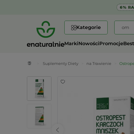
6% R
Kategorie
Marki
Nowości
Promocje
Best
>
Suplementy Diety
>
na Trawienie
>
Ostrope