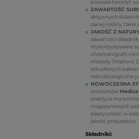
pozwala tworzyć su
ZAWARTOŚĆ SUBS
aktywnych składnikó
danej rośliny, taki
JAKOŚĆ Z NATUR
zawartości składni
Wykorzystywane są m
chromatografii cie
metody Titration).
szkodliwych bakteri
mikrobiologiczne ju
NOWOCZESNA STR
produktów
Medica
praktyce ma kontro
magazynowych półka
elastyczność w odp
jakość preparatów.
Składniki: