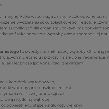
w.
ylimarynę, która wspomaga działanie żółciopędne oraz c
ększenie wydzielania soku żołądkowego i reguluje czynno
niem szkodliwych dla organizmu toksyn, ma potwierdzon
idłowe funkcjonowanie wątroby, oraz wspomaga jej natu
lamistego
to swoisty strażnik naszej wątroby. Chroni ją 
rujących np. etanolu i przyczynia się do jej regeneracji.
e, jak i leczniczo (po konsultacji z lekarzem).
ację komórek wątrobowych,
mórki wątroby przed uszkodzeniami,
trzymania właściwej produkcji żółci,
drową i wydolną wątrobę,
 odpowiedniego stężenia glukozy we krwi.