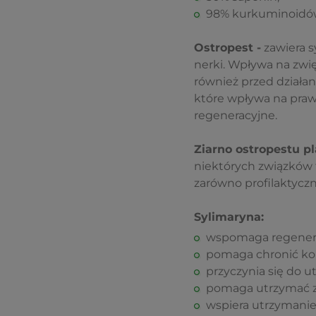
98% kurkuminoidó
Ostropest
-
zawiera s
nerki. Wpływa na zwi
również przed działa
które wpływa na praw
regeneracyjne.
Ziarno ostropestu p
niektórych związków t
zarówno profilaktyczni
Sylimaryna:
wspomaga regener
pomaga chronić ko
przyczynia się do u
pomaga utrzymać z
wspiera utrzymanie