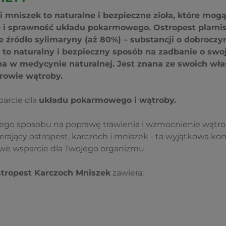
i mniszek to naturalne i bezpieczne zioła, które mo
 i sprawność układu pokarmowego.
Ostropest plamis
 źródło sylimaryny (aż 80%) – substancji o dobroc
to naturalny i bezpieczny sposób na zadbanie o swoje
 w medycynie naturalnej. Jest znana ze swoich wła
owie wątroby.
arcie dla
układu pokarmowego i wątroby.
lnego sposobu na poprawę trawienia i wzmocnienie wątro
rający ostropest, karczoch i mniszek - ta wyjątkowa kom
e wsparcie dla Twojego organizmu.
tropest Karczoch Mniszek
zawiera: