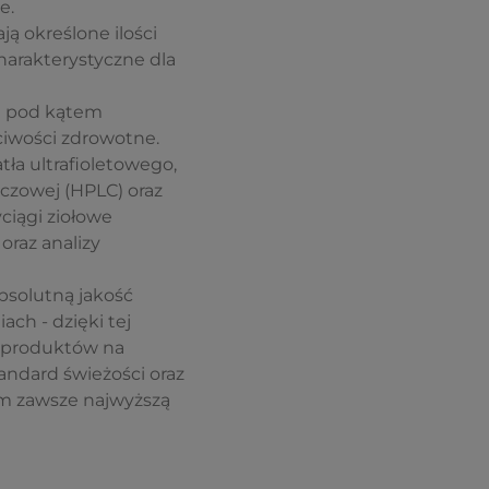
e.
ją określone ilości
harakterystyczne dla
e pod kątem
ciwości zdrowotne.
tła ultrafioletowego,
czowej (HPLC) oraz
ciągi ziołowe
oraz analizy
bsolutną jakość
ach - dzięki tej
m produktów na
andard świeżości oraz
om zawsze najwyższą