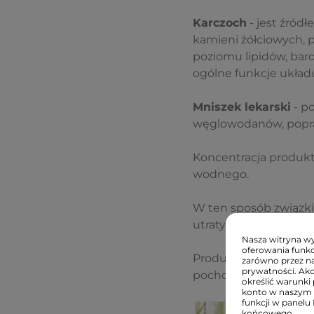
Karczoch
- jest źród
kamieni żółciowych,
poziomu lipidów, bard
ogólne funkcje układu
Mniszek lekarski
- p
węglowodanów, popraw
Koncentracja produ
wodnego.
W ten sposób związki
utraty ich właściwości
Nasza witryna wyk
oferowania funkc
Produkty stworzone 
zarówno przez na
prywatności. Ak
pochodzenia naturalne
określić warunki 
konto w naszym 
funkcji w panelu
końcowego.