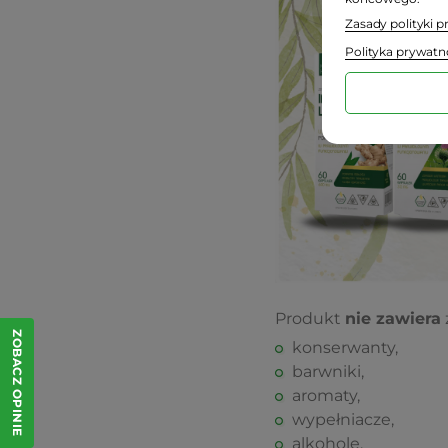
Zasady polityki 
Polityka prywatn
Produkt
nie zawiera
ZOBACZ OPINIE
konserwanty,
barwniki,
aromaty,
wypełniacze,
alkohole.