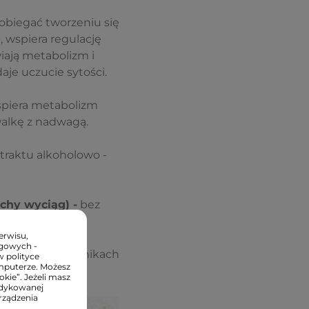
pobiegać tworzeniu się
, wspiera regulację
iają metabolizm i
aje uczucie sytości.
spiera metabolizm
alkę z nadwagą.
raktu alkoholowo -
chy wyciąg) -
bez
rganizm.
erwisu,
ngowych -
 dobranych składnikach
w polityce
mputerze. Możesz
kie”. Jeżeli masz
edykowanej
rządzenia