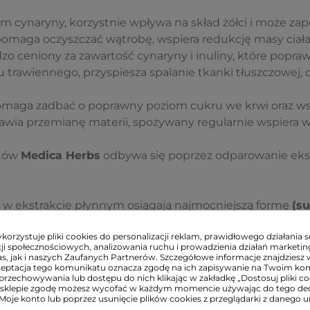
łem cynaryny, korzystnie wpływa na skład żółci i może za
 pomaga oczyszczać wątrobę,
wspiera redukcję masy ciała
zo ceniony za zawartość cynaryny i inuliny, które popraw
 trawiennego, przyspiesza spalanie tkanki tłuszczowej, d
omaga zadbać o poprawny poziom cukru we krwi oraz w
ia przemianę materii, spożywany regularnie wspiera w
któw
Medica Herbs
odbywa się poprzez odparowanie ekst
 w ekstrakcie płynnym osiągają najmocniejszą formę
(su
. Forma ta cechuje się
łatwą przyswajalnością przez o
orzystuje pliki cookies do personalizacji reklam, prawidłowego działania s
ji społecznościowych, analizowania ruchu i prowadzienia działań marketi
przez
Medica Herbs
opierają się wyłącznie na starannie
s, jak i naszych Zaufanych Partnerów. Szczegółowe informacje znajdziesz 
ceptacja tego komunikatu oznacza zgodę na ich zapisywanie na Twoim ko
go, co gwarantuje skuteczność ich działania.
przechowywania lub dostępu do nich klikając w zakładkę „Dostosuj pliki coo
sklepie zgodę możesz wycofać w każdym momencie używając do tego d
 Moje konto lub poprzez usunięcie plików cookies z przeglądarki z danego u