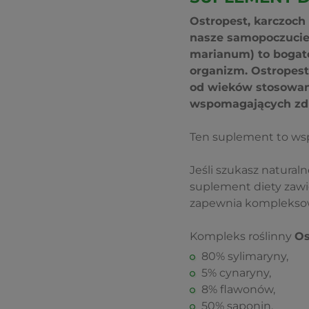
Ostropest, karczoch 
nasze samopoczucie
marianum) to bogate
organizm. Ostropest 
od wieków stosowana
wspomagających zdr
Ten suplement to wsp
Jeśli szukasz natura
suplement diety zawie
zapewnia kompleksow
Kompleks roślinny
Os
80% sylimaryny,
5% cynaryny,
8% flawonów,
50% saponin,