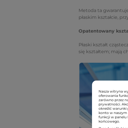
Metoda ta gwarantuje
płaskim kształcie, pr
Opatentowany kształ
Płaski kształt cząst
się kształtem; mają c
Nasza witryna wyk
oferowania funkc
zarówno przez na
prywatności. Ak
określić warunki 
konto w naszym 
funkcji w panelu
końcowego.