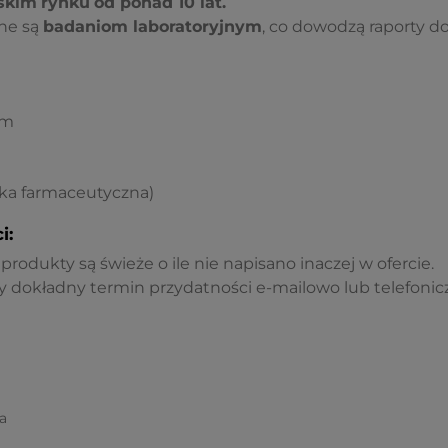
skim
rynku
od ponad 10 lat.
ne są
badaniom laboratoryjnym
, co dowodzą raporty d
pm
lka farmaceutyczna)
i:
rodukty są świeże o ile nie napisano inaczej w ofercie.
 dokładny termin przydatności e-mailowo lub telefonicz
a