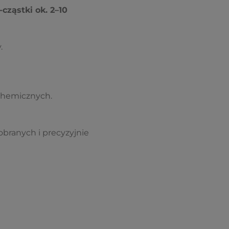
cząstki ok. 2–10
.
chemicznych.
obranych i precyzyjnie