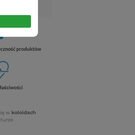
ię w
koloidach
kturze.