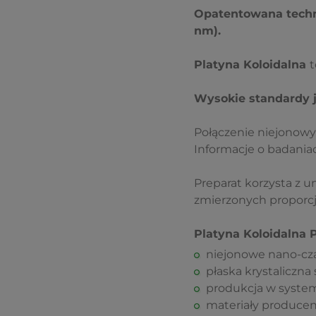
Opatentowana technol
nm).
Platyna Koloidalna
t
Wysokie standardy j
Połączenie niejonowy
Informacje o badania
Preparat korzysta z u
zmierzonych proporcj
Platyna Koloidalna 
niejonowe nano-czą
płaska krystaliczna
produkcja w system
materiały producent