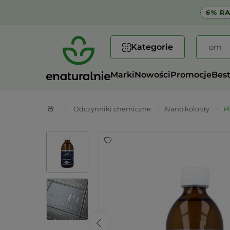
6% R
Kategorie
Marki
Nowości
Promocje
Best
>
Odczynniki chemiczne
>
Nano koloidy
>
P