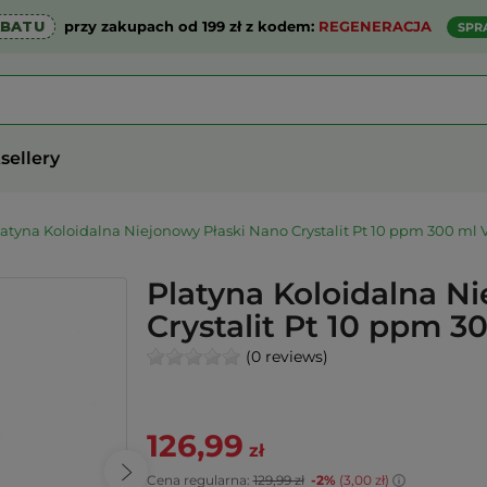
ABATU
przy zakupach od 199 zł z kodem:
REGENERACJA
SPR
sellery
latyna Koloidalna Niejonowy Płaski Nano Crystalit Pt 10 ppm 300 ml V
Platyna Koloidalna N
Crystalit Pt 10 ppm 30
(0 reviews)
126,99
zł
Cena regularna:
129,99 zł
-2%
(3,00 zł)