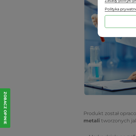
Zasady polityki 
Polityka prywatn
ZOBACZ OPINIE
Produkt został oprac
metali
tworzonych j