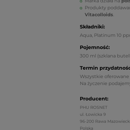
Marka działa na
pol
Produkty poddawa
Vitacolloids
.
Składniki:
Aqua, Platinum 10 p
Pojemność:
300 ml (szklana bute
Termin przydatnośc
Wszystkie oferowane p
Na życzenie podajemy
Producent:
PHU ROSNET
ul. Łowicka 9
96-200 Rawa Mazowieck
Polska