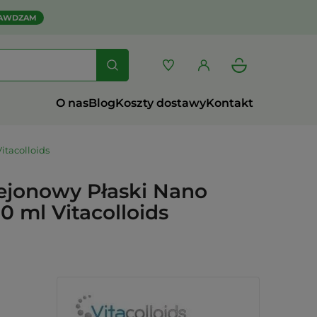
AWDZAM
O nas
Blog
Koszty dostawy
Kontakt
itacolloids
iejonowy Płaski Nano
0 ml Vitacolloids