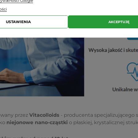
prywatności Google
ości
USTAWIENIA
AKCEPTUJĘ
owany przez
Vitacolloids
- producenta specjalizującego s
ako
niejonowe nano-cząstki
o płaskiej, krystalicznej stru