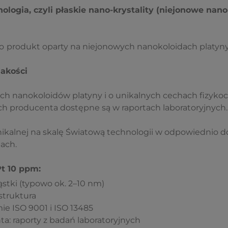
ogia, czyli płaskie nano-krystality (niejonowe nano-
o
produkt oparty na niejonowych nanokoloidach platyny
akości
ch nanokoloidów platyny i o unikalnych cechach fizyko
ch producenta dostępne są w raportach laboratoryjnych.
nikalnej na skalę Światową technologii w odpowiednio d
ach.
Pt 10 ppm:
stki (typowo ok. 2–10 nm)
 struktura
ie ISO 9001 i ISO 13485
a: raporty z badań laboratoryjnych