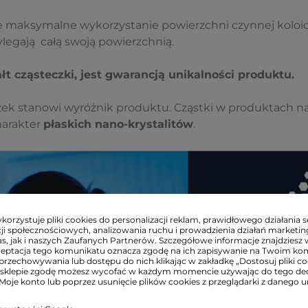
 maksymalne wykorzystanie powierzchni czynnej koloid
zylegają całą swoją powierzchnią.
t cząsteczki, jest gwarancją unikalności produktu.
eczek stanowi wyróżnik produktu. Cząstki w produktach n
harakter
płaskich nano-krystalitów
.
orzystuje pliki cookies do personalizacji reklam, prawidłowego działania s
ji społecznościowych, analizowania ruchu i prowadzienia działań marketi
s, jak i naszych Zaufanych Partnerów. Szczegółowe informacje znajdziesz 
ceptacja tego komunikatu oznacza zgodę na ich zapisywanie na Twoim ko
przechowywania lub dostępu do nich klikając w zakładkę „Dostosuj pliki coo
sklepie zgodę możesz wycofać w każdym momencie używając do tego d
 Moje konto lub poprzez usunięcie plików cookies z przeglądarki z danego u