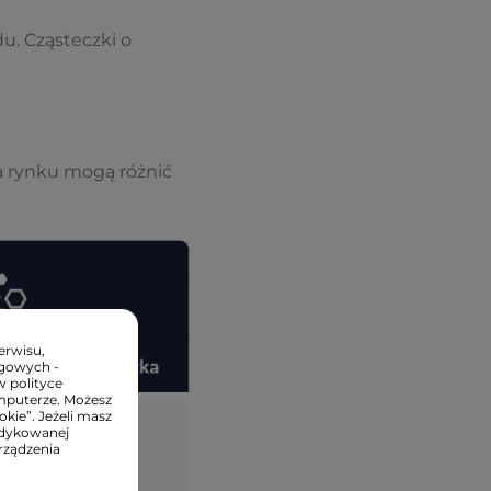
u. Cząsteczki o
a rynku mogą różnić
erwisu,
ngowych -
w polityce
mputerze. Możesz
kie”. Jeżeli masz
edykowanej
rządzenia