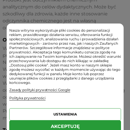
analitycznym do celów dydaktycznych. Może być
szkodliwy dla zdrowia, każde inne stosowanie
odczynnika chemicznego jest na własną
odpowiedzialność.
Nasza witryna wykorzystuje pliki cookies do personalizacji
reklam, prawidłowego działania serwisu, oferowania funkcji
społecznościowych, analizowania ruchu i prowadzienia działań
Ostrzeżenia:
marketingowych - zarówno przez nas, jak i naszych Zaufanych
Partnerów. Szczegółowe informacje znajdziesz w polityce
W razie połknięcia nie wywoływać wymiotów,
prywatności. Akceptacja tego komunikatu oznacza zgodę na
przepłukać usta wodą.
ich zapisywanie na Twoim komputerze. Możesz określić warunki
przechowywania lub dostępu do nich klikając w zakładkę
Natychmiast wezwać pomoc medyczną.
„Dostosuj pliki cookie”. Jeżeli masz konto w naszym sklepie
W razie kontaktu z oczami płukać je dużą ilością
zgodę możesz wycofać w każdym momencie używając do tego
dedykowanej funkcji w panelu Moje konto lub poprzez
wody, niezwłocznie skontaktować się z okulistą.
usunięcie plików cookies z przeglądarki z danego urządzenia
końcowego.
W razie kontaktu ze skórą zdjąć zanieczyszczoną
odzież, skórę zmyć dokładnie wodą. Zanieczyszczoną
Zasady polityki prywatności Google
odzież natychmiast zanurzyć w wodzie i starannie
Polityka prywatności
wypłukać.
Przechowywać w suchym, ciemnym i chłodnym
USTAWIENIA
miejscu, niedostępnym dla małych dzieci.
AKCEPTUJĘ