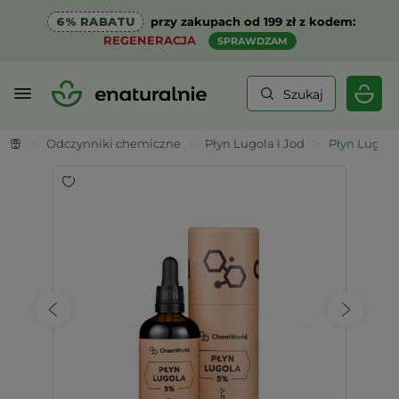
6% RABATU
przy zakupach od 199 zł z kodem:
REGENERACJA
SPRAWDZAM
Szukaj
>
Odczynniki chemiczne
>
Płyn Lugola i Jod
>
Płyn Lugol