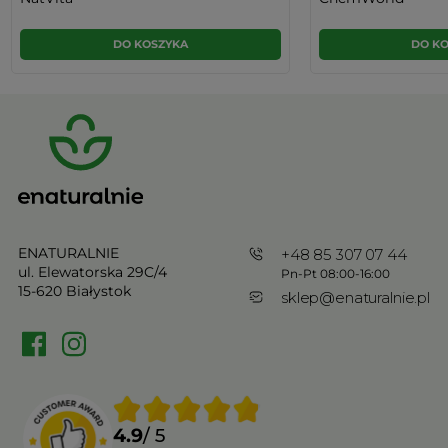
DO KOSZYKA
DO K
ENATURALNIE
+48 85 307 07 44
ul. Elewatorska 29C/4
Pn-Pt 08:00-16:00
15-620 Białystok
sklep@enaturalnie.pl
4.9
/ 5