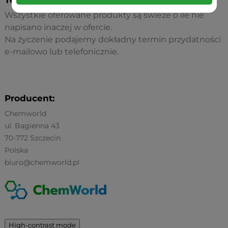
Termin przydatności:
Wszystkie oferowane produkty są świeże o ile nie
napisano inaczej w ofercie.
Na życzenie podajemy dokładny termin przydatności
e-mailowo lub telefonicznie.
Producent:
Chemworld
ul. Bagienna 43
70-772 Szczecin
Polska
biuro@chemworld.pl
High-contrast mode