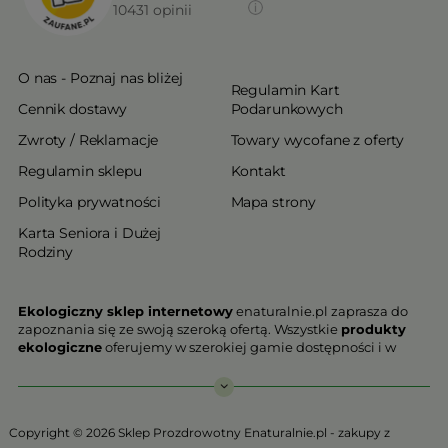
10431
opinii
O nas - Poznaj nas bliżej
Regulamin Kart
Cennik dostawy
Podarunkowych
Zwroty / Reklamacje
Towary wycofane z oferty
Regulamin sklepu
Kontakt
Polityka prywatności
Mapa strony
Karta Seniora i Dużej
Rodziny
Ekologiczny sklep internetowy
enaturalnie.pl zaprasza do
zapoznania się ze swoją szeroką ofertą. Wszystkie
produkty
ekologiczne
oferujemy w szerokiej gamie dostępności i w
najniższych cenach. Proponowane w naszej ofercie produkty
ekologiczne charakteryzują się najwyższą jakością.
Nasz
ekologiczny sklep online
, który z przyjemnością
Copyright © 2026 Sklep Prozdrowotny Enaturalnie.pl - zakupy z
Państwu prezentujemy stawia na jakość i bezpieczeństwo