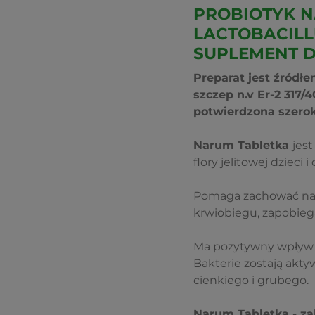
PROBIOTYK N
LACTOBACILL
SUPLEMENT D
Preparat jest źródłe
szczep n.v Er-2 317/
potwierdzona szero
Narum Tabletka
jes
flory jelitowej dzieci i
Pomaga zachować nat
krwiobiegu, zapobieg
Ma pozytywny wpływ n
Bakterie zostają akty
cienkiego i grubego.
Narum Tabletka - za