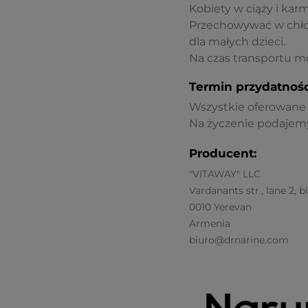
Kobiety w ciąży i kar
Przechowywać w chło
dla małych dzieci.
Na czas transportu 
Termin przydatnośc
Wszystkie oferowane p
Na życzenie podajemy
Producent:
"VITAWAY" LLC
Vardanants str., lane 2, 
0010 Yerevan
Armenia
biuro@drnarine.com