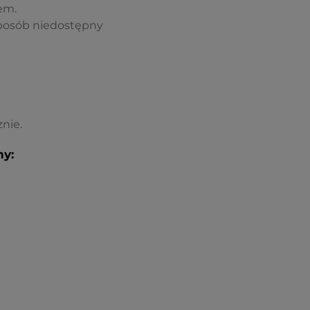
em.
posób niedostępny
nie.
y: