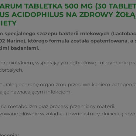
ARUM TABLETKA 500 MG (30 TABLET
US ACIDOPHILUS NA ZDROWY ŻOŁĄ
IETY
m specjalnego szczepu bakterii mlekowych (Lactobaci
402 Narine), którego formuła została opatentowana, a
kimi badaniami.
t probiotykiem, wspierającym odbudowę i utrzymanie pr
 dorosłych.
uralną ochronę organizmu przed wnikaniem patogenó
ając nawracającym infekcjom.
a metabolizm oraz procesy przemiany materii.
wowane głównie w żołądku i dwunastnicy, docierają równi
lecenia: