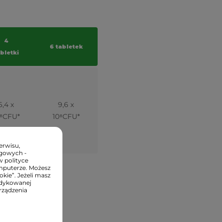
4
6 tabletek
bletki
6,4 x
9,6 x
0⁸CFU*
10⁸
CFU*
erwisu,
ngowych -
w polityce
mputerze. Możesz
kie”. Jeżeli masz
edykowanej
rządzenia
 101).