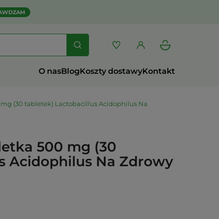
AWDZAM
O nas
Blog
Koszty dostawy
Kontakt
mg (30 tabletek) Lactobacillus Acidophilus Na
letka 500 mg (30
us Acidophilus Na Zdrowy