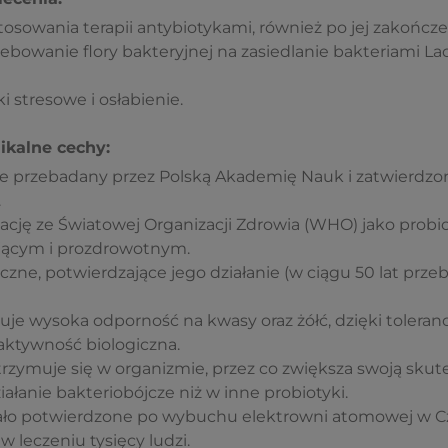
osowania terapii antybiotykami, również po jej zakończe
bowanie flory bakteryjnej na zasiedlanie bakteriami Lac
 stresowe i osłabienie.
ikalne cechy:
iśle przebadany przez Polską Akademię Nauk i zatwierdzo
.
ję ze Światowej Organizacji Zdrowia (WHO) jako probi
ającym i prozdrowotnym.
iczne, potwierdzające jego działanie (w ciągu 50 lat pr
je wysoka odporność na kwasy oraz żółć, dzięki tolerancji
aktywność biologiczna.
trzymuje się w organizmie, przez co zwiększa swoją sku
iałanie bakteriobójcze niż w inne probiotyki.
tało potwierdzone po wybuchu elektrowni atomowej w Cz
w leczeniu tysięcy ludzi.