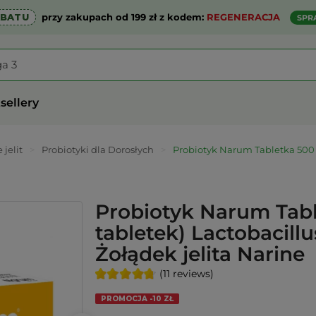
ABATU
przy zakupach od 199 zł z kodem:
REGENERACJA
SPR
sellery
 jelit
>
Probiotyki dla Dorosłych
>
Probiotyk Narum Tabletka 500 
Probiotyk Narum Tab
tabletek) Lactobacill
Żołądek jelita Narine
(11 reviews)
PROMOCJA -10 ZŁ