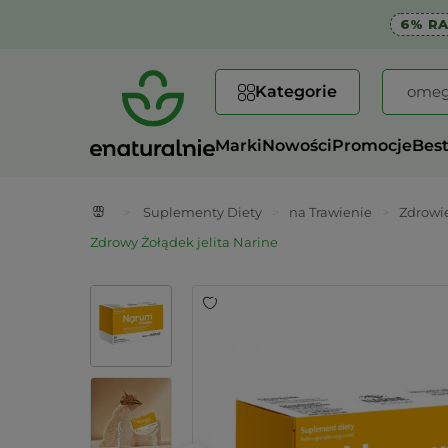
6% R
Kategorie
Marki
Nowości
Promocje
Best
>
Suplementy Diety
>
na Trawienie
>
Zdrowie
Zdrowy Żołądek jelita Narine