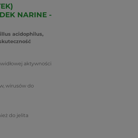
EK)
DEK NARINE -
llus acidophilus,
 skuteczność
awidłowej aktywności
w, wirusów do
eż do jelita