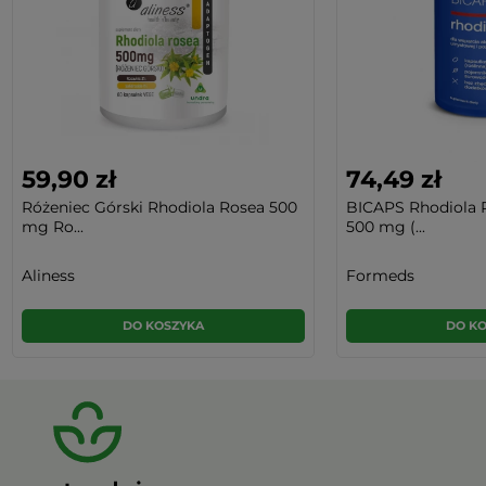
59,90 zł
74,49 zł
Różeniec Górski Rhodiola Rosea 500
BICAPS Rhodiola 
mg Ro...
500 mg (...
Aliness
Formeds
DO KOSZYKA
DO K