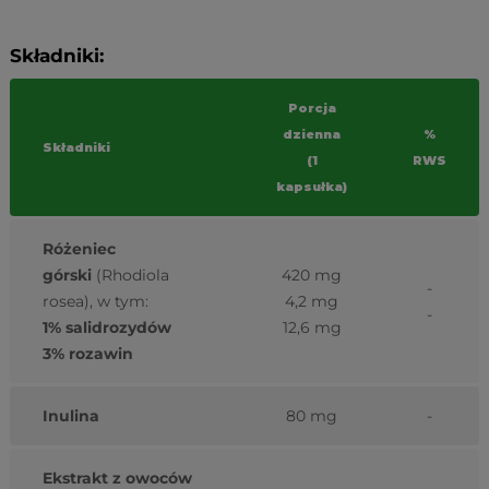
Składniki:
Porcja
dzienna
%
Składniki
(1
RWS
kapsułka)
Różeniec
górski
(Rhodiola
420 mg
-
rosea), w tym:
4,2 mg
-
1% salidrozydów
12,6 mg
3% rozawin
Inulina
80 mg
-
Ekstrakt z owoców