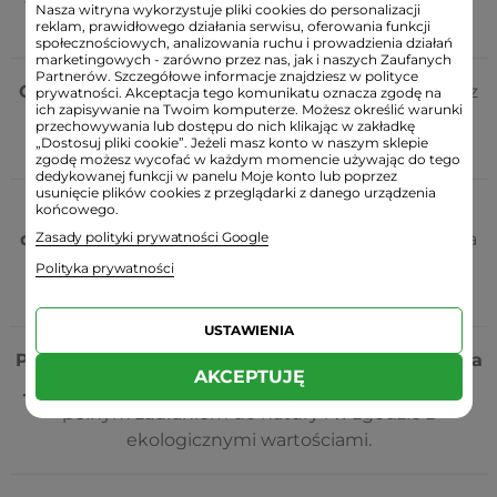
Nasza witryna wykorzystuje pliki cookies do personalizacji
natury.
reklam, prawidłowego działania serwisu, oferowania funkcji
społecznościowych, analizowania ruchu i prowadzienia działań
marketingowych - zarówno przez nas, jak i naszych Zaufanych
Partnerów. Szczegółowe informacje znajdziesz w polityce
Opakowania to świadome wybory
.
Szklane słoiki z
prywatności. Akceptacja tego komunikatu oznacza zgodę na
ich zapisywanie na Twoim komputerze. Możesz określić warunki
aluminiowymi nakrętkami, aby wspierać ideę zero
przechowywania lub dostępu do nich klikając w zakładkę
„Dostosuj pliki cookie”. Jeżeli masz konto w naszym sklepie
waste i dbać o środowisko.
zgodę możesz wycofać w każdym momencie używając do tego
dedykowanej funkcji w panelu Moje konto lub poprzez
usunięcie plików cookies z przeglądarki z danego urządzenia
końcowego.
Zdrowe produkty bez zbędnych, szkodliwych
Zasady polityki prywatności Google
dodatków
. Zdrowa żywność powinna być dostępna
dla każdego, w atrakcyjnej cenie, jednocześnie
Polityka prywatności
smaczna i łatwa w użyciu.
USTAWIENIA
Priorytetem jest zdrowie, naturalność i najwyższa
AKCEPTUJĘ
jakość
. Produkty Biowen to wsparcie dla zdrowia, z
pełnym zaufaniem do natury i w zgodzie z
ekologicznymi wartościami.