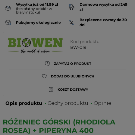
Wysyłka już od 11,99 zł
Darmowa wysyłka od 249
(bezpłatny odbiór w
zł
Białymstoku)
Bezpieczne zwroty do 30
Pakujemy ekologicznie
dni
Kod produktu:
BW-019
ZAPYTAJ O PRODUKT
DODAJ DO ULUBIONYCH
KOSZT DOSTAWY
Opis produktu
Cechy produktu
Opinie
RÓŻENIEC GÓRSKI (RHODIOLA
ROSEA) + PIPERYNA 400