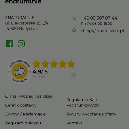
ENATURALNIE
+48 85 307 07 44
ul. Elewatorska 29C/4
Pn-Pt 08:00-16:00
15-620 Białystok
sklep@enaturalnie.pl
4.9
/ 5
10431
opinii
O nas - Poznaj nas bliżej
Regulamin Kart
Cennik dostawy
Podarunkowych
Zwroty / Reklamacje
Towary wycofane z oferty
Regulamin sklepu
Kontakt