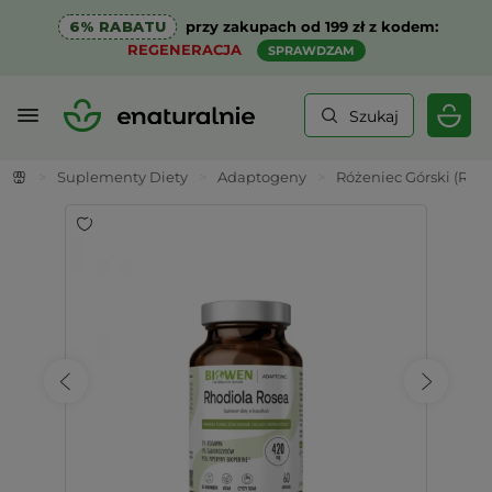
6% RABATU
przy zakupach od 199 zł z kodem:
REGENERACJA
SPRAWDZAM
Szukaj
>
Suplementy Diety
>
Adaptogeny
>
Różeniec Górski (Rhod