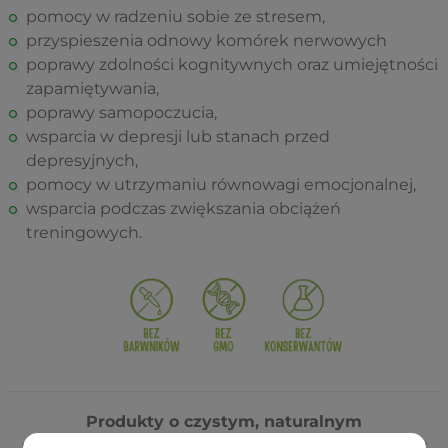
pomocy w radzeniu sobie ze stresem,
przyspieszenia odnowy komórek nerwowych
poprawy zdolności kognitywnych oraz umiejętności
zapamiętywania,
poprawy samopoczucia,
wsparcia w depresji lub stanach przed
depresyjnych,
pomocy w utrzymaniu równowagi emocjonalnej,
wsparcia podczas zwiększania obciążeń
treningowych.
Produkty o czystym, naturalnym
składzie.
Wykorzystywanie tylko i wyłącznie darów