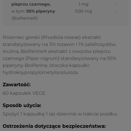
pieprzu czarnego,
1 mg
-
w tym:
95% piperyny
0,95 mg
-
(BioPerine®)
Różeniec górski (Rhodiola roseas) ekstrakt
standaryzowany na 3% rozawin i 1% salidrozydów,
inulina, BioPerine® ekstrakt z owoców pieprzu
czarnego (Piper nigrum) standaryzowany na 95%
piperyny BioPerine, otoczka kapsułki:
hydroksypropylometyloceluloza.
Zawartość:
60 kapsułek VEGE
Sposób użycia:
Spożyć 1 kapsułkę 1 raz dziennie w trakcie posiłku.
Ostrzeżenia dotyczące bezpieczeństwa: