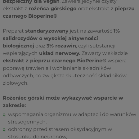
bezpieczny dla vegan
. Zawiera jedynie czysty
ekstrakt z
rożeńca górskiego
oraz ekstrakt z
pieprzu
czarnego Bioperine
®
Preparat
standaryzowany
jest na zawartość
1%
salidrozydów o wysokiej aktywności
biologicznej
oraz
3% rozawin
, czyli substancji
wspierających
układ nerwowy.
Zawarty w składzie
ekstrakt z pieprzu czarnego BioPerine®
wspiera
poprawę trawienia i wchłaniania składników
odżywczych, co zwiększa skuteczność składników
ziołowych.
Rożeniec górski może wykazywać wsparcie w
zakresie:
wspomagania organizmu w adaptacji do warunków
stresogennych,
ochronny przed stresem oksydacyjnym w
stosunku do neuronów,