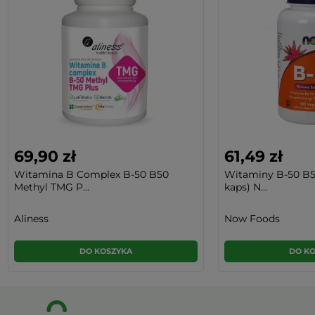
69,90 zł
61,49 zł
Witamina B Complex B-50 B50
Witaminy B-50 B5
Methyl TMG P...
kaps) N...
Aliness
Now Foods
DO KOSZYKA
DO K