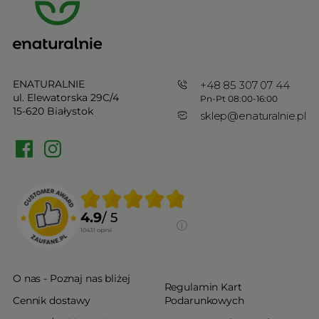
ENATURALNIE
+48 85 307 07 44
ul. Elewatorska 29C/4
Pn-Pt 08:00-16:00
15-620 Białystok
sklep@enaturalnie.pl
4.9
/ 5
10431
opinii
O nas - Poznaj nas bliżej
Regulamin Kart
Cennik dostawy
Podarunkowych