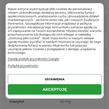
Cholina
83 mg
-
Nasza witryna wykorzystuje pliki cookies do personalizacji
reklam, prawidłowego działania serwisu, oferowania funkcji
społecznościowych, analizowania ruchu i prowadzienia działań
marketingowych - zarówno przez nas, jak i naszych Zaufanych
Kwas
50 mg
883%
Partnerów. Szczegółowe informacje znajdziesz w polityce
pantotenowy
prywatności. Akceptacja tego komunikatu oznacza zgodę na
ich zapisywanie na Twoim komputerze. Możesz określić warunki
przechowywania lub dostępu do nich klikając w zakładkę
„Dostosuj pliki cookie”. Jeżeli masz konto w naszym sklepie
Tiamina
50 mg
4545%
zgodę możesz wycofać w każdym momencie używając do tego
dedykowanej funkcji w panelu Moje konto lub poprzez
usunięcie plików cookies z przeglądarki z danego urządzenia
końcowego.
Ryboflawina
50 mg
3571%
Zasady polityki prywatności Google
(witamina B2)
Polityka prywatności
Witamina B6
50 mg
3571%
USTAWIENIA
Niacyna
50 mg
313%
AKCEPTUJĘ
Inozytol
50 mg
-