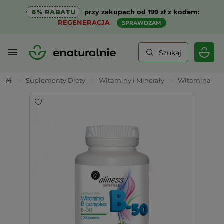
6% RABATU
przy zakupach od 199 zł z kodem:
REGENERACJA
SPRAWDZAM
Szukaj
>
Suplementy Diety
>
Witaminy i Minerały
>
Witamina B