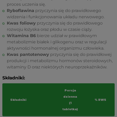
proces uczenia się.
Ryboflawina
przyczynia się do prawidłowego
widzenia i funkcjonowania układu nerwowego.
Kwas foliowy
przyczynia się do prawidłowego
rozwoju łożyska oraz płodu w czasie ciąży.
Witamina B6
bierze udział w prawidłowym
metabolizmie białek i glikogenu oraz w regulacji
aktywności hormonalnej organizmu człowieka.
Kwas pantotenowy
przyczynia się do prawidłowej
produkcji i metabolizmu hormonów steroidowych,
witaminy D oraz niektórych neuroprzekaźników.
Składniki:
Porcja
dzienna
Składniki
% RWS
(1
tabletka)