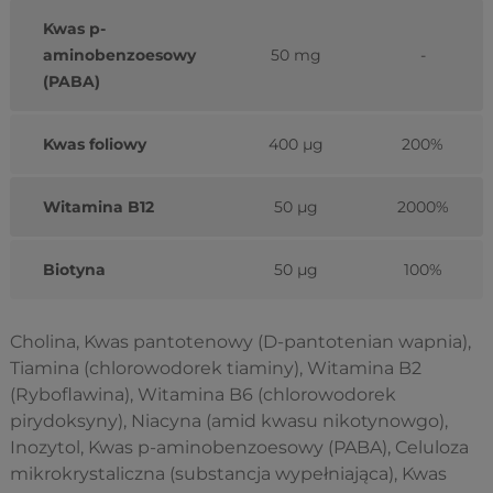
Kwas p-
aminobenzoesowy
50 mg
-
(PABA)
Kwas foliowy
400 µg
200%
Witamina B12
50 µg
2000%
Biotyna
50 µg
100%
Cholina, Kwas pantotenowy (D-pantotenian wapnia),
Tiamina (chlorowodorek tiaminy), Witamina B2
(Ryboflawina), Witamina B6 (chlorowodorek
pirydoksyny), Niacyna (amid kwasu nikotynowgo),
Inozytol, Kwas p-aminobenzoesowy (PABA), Celuloza
mikrokrystaliczna (substancja wypełniająca), Kwas