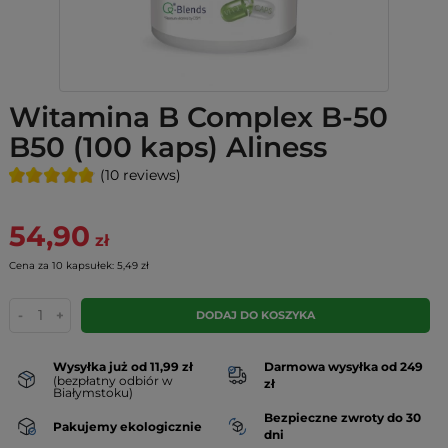
Witamina B Complex B-50
B50 (100 kaps) Aliness
(10 reviews)
54,90
zł
Cena za 10 kapsułek: 5,49 zł
-
+
DODAJ DO KOSZYKA
Wysyłka już od 11,99 zł
Darmowa wysyłka od 249
(bezpłatny odbiór w
zł
Białymstoku)
Bezpieczne zwroty do 30
Pakujemy ekologicznie
dni