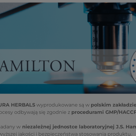
AURA HERBALS
wyprodukowane są w
polskim zakładzi
rocesy odbywają się zgodnie z
procedurami GMP/HACC
badany w
niezależnej jednostce laboratoryjnej J.S. Ha
yższej jakości i bezpieczeństwa stosowania produktu.