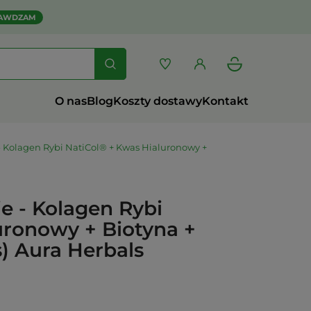
AWDZAM
O nas
Blog
Koszty dostawy
Kontakt
- Kolagen Rybi NatiCol® + Kwas Hialuronowy +
e - Kolagen Rybi
uronowy + Biotyna +
) Aura Herbals