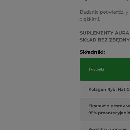
Badania potwierdziły 
ciężkimi.
SUPLEMENTY AURA 
SKŁAD BEZ ZBĘDN
Składniki:
Składniki
Kolagen Rybi NatiC
Ekstrakt z pestek 
95% proantocyjani
Kwas hialuronowy