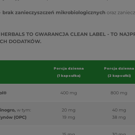
-
brak zanieczyszczeń mikrobiologicznych
oraz zaniec
HERBALS TO GWARANCJA CLEAN LABEL - TO NAJPR
YCH DODATKÓW.
Porcja dzienna
Porcja dzienna
(1 kapsułka)
(2 kapsułki)
ol®
400 mg
800 mg
winogro,
w tym:
20 mg
40 mg
dynów (OPC)
19 mg
38 mg
15 mg
30 mg