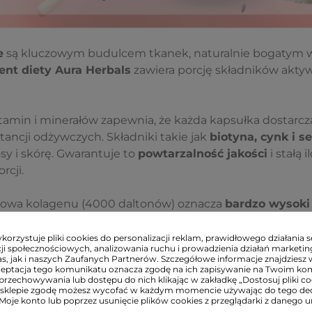
e
są kluczowym budulcem tkanek, naturalnie bogatym 
nt diety Aura Herbals
zawiera porcję składników akty
amin i minerałów zapewnia, że każda kapsułka dostarcza
ancji odżywczych. Składniki takie jak
biotyna, cynk i s
y i skórę. Gwarantuje to
powtarzalność jakości
i stałą 
rcji.
kowa kolagenu (4000 daltonów) oznacza
bardzo wysoki
 pozwala organizmowi na efektywne wykorzystanie dos
tkanek.
orzystuje pliki cookies do personalizacji reklam, prawidłowego działania s
ji społecznościowych, analizowania ruchu i prowadzienia działań marketi
s, jak i naszych Zaufanych Partnerów. Szczegółowe informacje znajdziesz 
ceptacja tego komunikatu oznacza zgodę na ich zapisywanie na Twoim ko
e
peptydy kolagenowe NatiCol®
charakteryzują się mas
przechowywania lub dostępu do nich klikając w zakładkę „Dostosuj pliki coo
sklepie zgodę możesz wycofać w każdym momencie używając do tego d
ltonów, co jest wartością optymalną dla procesów wchła
 Moje konto lub poprzez usunięcie plików cookies z przeglądarki z danego u
ymuje się suplement skoncentrowany wyłącznie na najba