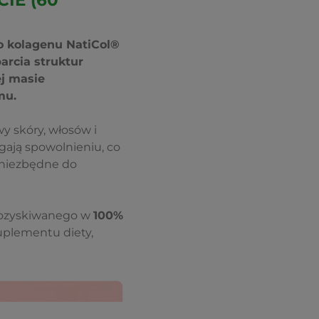
IE (60
o kolagenu NatiCol®
rcia struktur
ej masie
mu.
y skóry, włosów i
gają spowolnieniu, co
 niezbędne do
pozyskiwanego w
100%
uplementu diety,