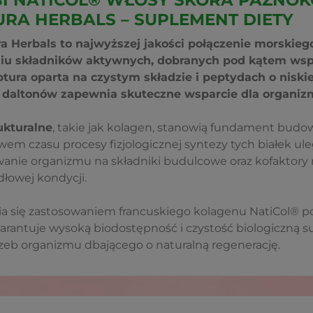
I NATICOL® WŁOSY SKÓRA PAZNOKC
URA HERBALS – SUPLEMENT DIETY
a Herbals to najwyższej jakości połączenie morskieg
iu składników aktywnych, dobranych pod kątem wspa
ptura oparta na czystym składzie i peptydach o niski
 daltonów zapewnia skuteczne wsparcie dla organiz
ukturalne
, takie jak kolagen, stanowią fundament budow
wem czasu procesy fizjologicznej syntezy tych białek ule
anie organizmu na składniki budulcowe oraz kofaktory
łowej kondycji.
a się zastosowaniem francuskiego kolagenu NatiCol® 
warantuje wysoką biodostępność i czystość biologiczną s
eb organizmu dbającego o naturalną regenerację.