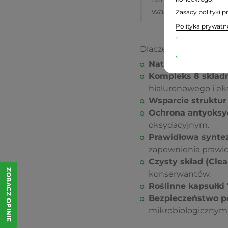
wartościowych sk
Zasady polityki 
Polityka prywatn
Dlaczego warto wybr
NatiCol®
– markowy
Kompleks 8 skład
hialuronowego i ek
Wsparcie struktu
Ochrona antyoksy
oksydacyjnym.
Prawidłowa synte
zapewnienia prawid
Czysty skład (Clea
ZOBACZ OPINIE
konserwantów.
Roślinne kapsułki
Bezpieczeństwo p
mikrobiologicznym i