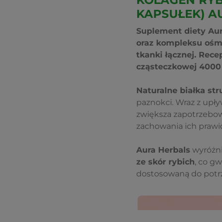
KOLAGEN RYB
KAPSUŁEK) A
Suplement diety Aur
oraz kompleksu ośm
tkanki łącznej. Rece
cząsteczkowej 4000
Naturalne białka str
paznokci. Wraz z upły
zwiększa zapotrzebow
zachowania ich prawid
Aura Herbals
wyróżni
ze skór rybich
, co g
dostosowaną do potrz