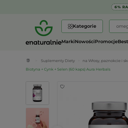
6% R
Kategorie
Marki
Nowości
Promocje
Best
>
Suplementy Diety
>
na Włosy, paznokcie i sk
Biotyna + Cynk + Selen (60 kaps) Aura Herbals