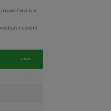
zyszczeń metalami
OSTSZY I CZYSTY
% RWS
-
-
-
-