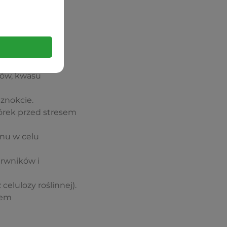
zystości.
łów, kwasu
znokcie.
órek przed stresem
nu w celu
arwników i
elulozy roślinnej).
tem