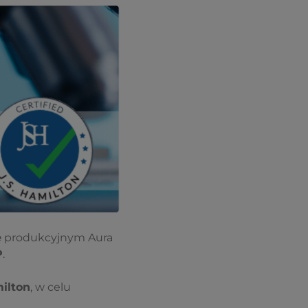
e
produkcyjnym Aura
P
.
milton
, w celu