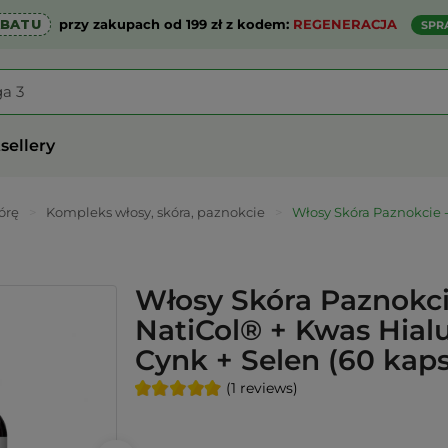
ABATU
przy zakupach od 199 zł z kodem:
REGENERACJA
SPR
sellery
órę
>
Kompleks włosy, skóra, paznokcie
>
Włosy Skóra Paznokcie 
Włosy Skóra Paznokci
NatiCol® + Kwas Hial
Cynk + Selen (60 kaps
(1 reviews)