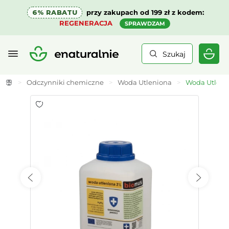
6% RABATU
przy zakupach od 199 zł z kodem:
REGENERACJA
SPRAWDZAM
Szukaj
>
Odczynniki chemiczne
>
Woda Utleniona
>
Woda Utleni