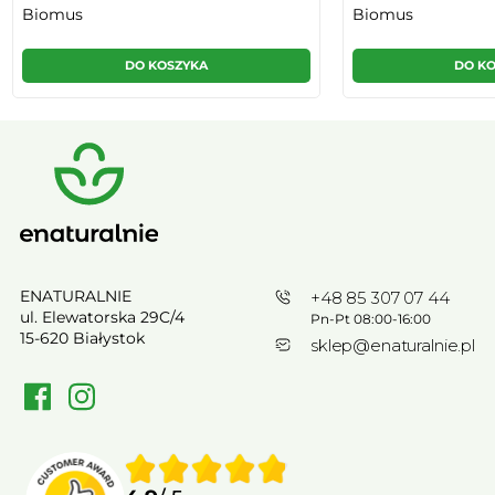
Biomus
Biomus
DO KOSZYKA
DO K
ENATURALNIE
+48 85 307 07 44
ul. Elewatorska 29C/4
Pn-Pt 08:00-16:00
15-620 Białystok
sklep@enaturalnie.pl