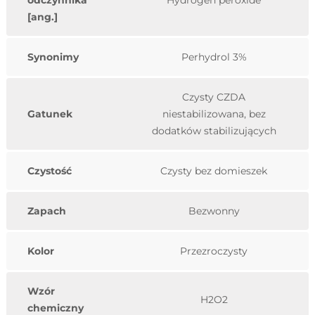
odczynnika
Hydrogen peroxide
[ang.]
Synonimy
Perhydrol 3%
Czysty CZDA
Gatunek
niestabilizowana, bez
dodatków stabilizujących
Czystość
Czysty bez domieszek
Zapach
Bezwonny
Kolor
Przezroczysty
Wzór
H2O2
chemiczny