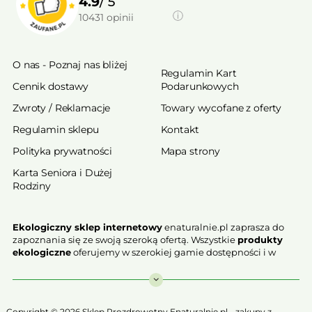
4.9
/ 5
10431
opinii
O nas - Poznaj nas bliżej
Regulamin Kart
Cennik dostawy
Podarunkowych
Zwroty / Reklamacje
Towary wycofane z oferty
Regulamin sklepu
Kontakt
Polityka prywatności
Mapa strony
Karta Seniora i Dużej
Rodziny
Ekologiczny sklep internetowy
enaturalnie.pl zaprasza do
zapoznania się ze swoją szeroką ofertą. Wszystkie
produkty
ekologiczne
oferujemy w szerokiej gamie dostępności i w
najniższych cenach. Proponowane w naszej ofercie produkty
ekologiczne charakteryzują się najwyższą jakością.
Nasz
ekologiczny sklep online
, który z przyjemnością
Copyright © 2026 Sklep Prozdrowotny Enaturalnie.pl - zakupy z