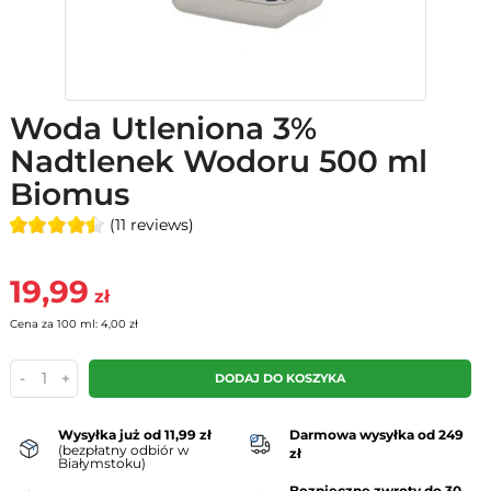
Woda Utleniona 3%
Nadtlenek Wodoru 500 ml
Biomus
(11 reviews)
19,99
zł
Cena za 100 ml: 4,00 zł
-
+
DODAJ DO KOSZYKA
Wysyłka już od 11,99 zł
Darmowa wysyłka od 249
(bezpłatny odbiór w
zł
Białymstoku)
Bezpieczne zwroty do 30