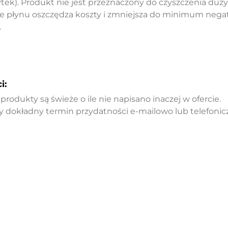
tek). Produkt nie jest przeznaczony do czyszczenia duż
 płynu oszczędza koszty i zmniejsza do minimum neg
.
i:
rodukty są świeże o ile nie napisano inaczej w ofercie.
 dokładny termin przydatności e-mailowo lub telefonicz