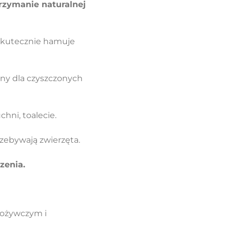
rzymanie naturalnej
 skutecznie hamuje
atny dla czyszczonych
hni, toalecie.
zebywają zwierzęta.
zenia.
pożywczym i