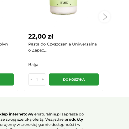
22,00 zł
22,00
płyn
Pasta do Czyszczenia Uniwersalna
Pasta d
o Zapac...
o Zapac.
Balja
Balja
-
+
-
DO KOSZYKA
klep internetowy
enaturalnie.pl zaprasza do
 ze swoją szeroką ofertą. Wszystkie
produkty
erujemy w szerokiej gamie dostępności i w