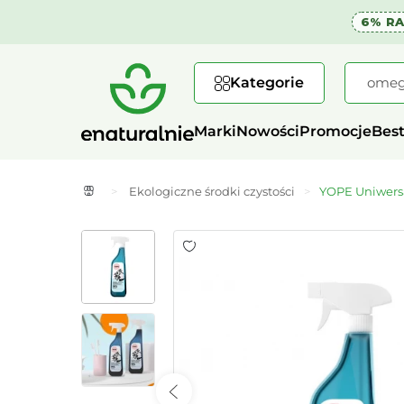
6% R
Kategorie
Marki
Nowości
Promocje
Best
>
Ekologiczne środki czystości
>
YOPE Uniwersa