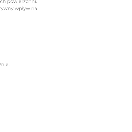
ych powierzchni.
atywny wpływ na
nie.