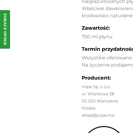
nieglazurowanych pły
Właściwe dawkowanie
środowisko naturalne
ZOBACZ OPINIE
Zawartość:
750 ml płynu
Termin przydatnośc
Wszystkie oferowane p
Na życzenie podajemy
Producent:
Yope Sp. z o.o.
ul. Wiśniowa 38
02-520 Warszawa
Polska
sklep@yope.me