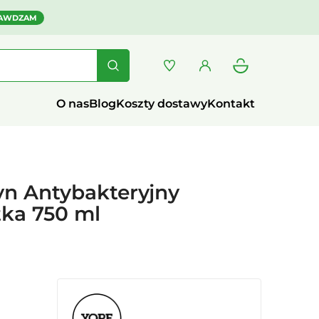
AWDZAM
O nas
Blog
Koszty dostawy
Kontakt
yn Antybakteryjny
ka 750 ml