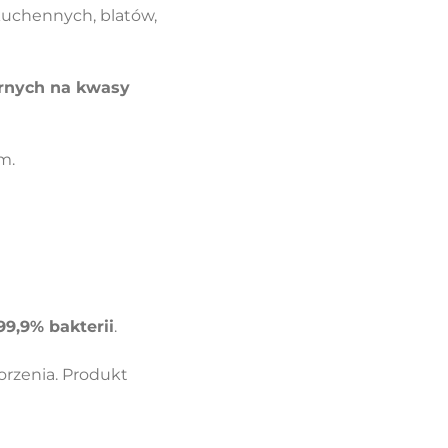
 kuchennych, blatów,
ornych na kwasy
m.
99,9% bakterii
.
orzenia. Produkt