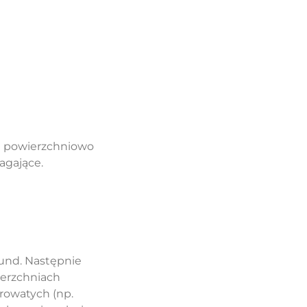
e powierzchniowo
agające.
kund. Następnie
ierzchniach
rowatych (np.