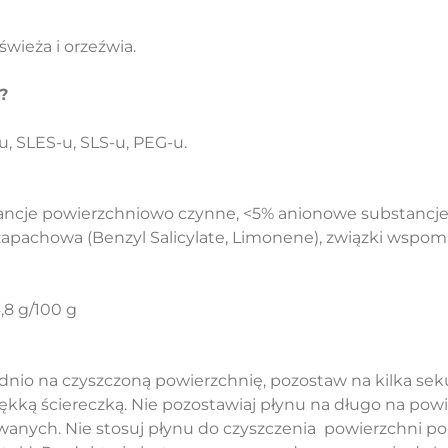
wieża i orzeźwia.
?
u, SLES-u, SLS-u, PEG-u.
ancje powierzchniowo czynne, <5% anionowe substancj
apachowa (Benzyl Salicylate, Limonene), związki wspom
,8 g/100 g
dnio na czyszczoną powierzchnię, pozostaw na kilka se
iękką ściereczką. Nie pozostawiaj płynu na długo na pow
wanych. Nie stosuj płynu do czyszczenia powierzchni po