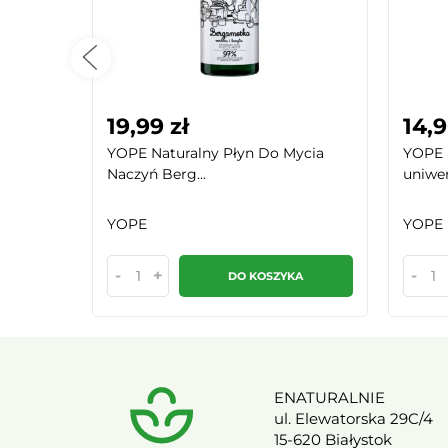
19,99 zł
14,9
apachu
YOPE Naturalny Płyn Do Mycia
YOPE 
Naczyń Berg...
uniwer
YOPE
YOPE
-
+
-
KA
DO KOSZYKA
ENATURALNIE
ul. Elewatorska 29C/4
15-620 Białystok