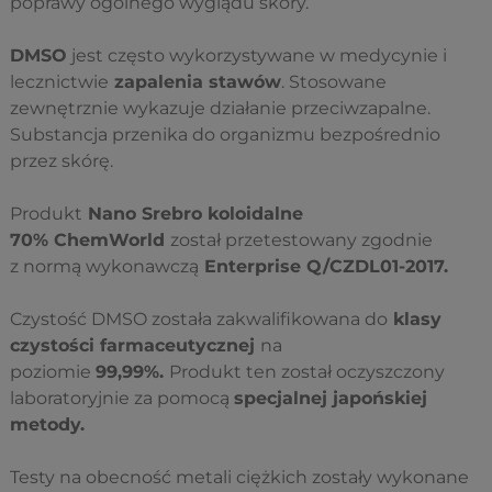
poprawy ogólnego wyglądu skóry.
DMSO
jest często wykorzystywane w medycynie i
lecznictwie
zapalenia stawów
. Stosowane
zewnętrznie wykazuje działanie przeciwzapalne.
Substancja przenika do organizmu bezpośrednio
przez skórę.
Produkt
Nano Srebro koloidalne
70%
ChemWorld
został przetestowany zgodnie
z normą wykonawczą
Enterprise Q/CZDL01-2017.
Czystość DMSO została zakwalifikowana do
klasy
czystości farmaceutycznej
na
poziomie
99,99%.
Produkt ten został oczyszczony
laboratoryjnie za pomocą
specjalnej japońskiej
metody.
Testy na obecność metali ciężkich zostały wykonane