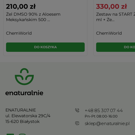
210,00 zł
330,00 zł
Żel DMSO 90% z Aloesem
Zestaw na START 
Meksykańskim 500 ...
ml + Że...
ChemWorld
ChemWorld
DO KOSZYKA
DO K
ENATURALNIE
+48 85 307 07 44
ul. Elewatorska 29C/4
Pn-Pt 08:00-16:00
15-620 Białystok
sklep@enaturalnie.pl