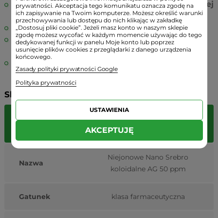
Wykazują
najwyższą efektywność przy najniższej
prywatności. Akceptacja tego komunikatu oznacza zgodę na
ich zapisywanie na Twoim komputerze. Możesz określić warunki
masie
.
przechowywania lub dostępu do nich klikając w zakładkę
Ich
działanie
jest
dłuższe
niż innych koloidów.
„Dostosuj pliki cookie”. Jeżeli masz konto w naszym sklepie
zgodę możesz wycofać w każdym momencie używając do tego
W przeciwieństwie do produktów konkurencji,
dedykowanej funkcji w panelu Moje konto lub poprzez
usunięcie plików cookies z przeglądarki z danego urządzenia
koloidy ChemWorld nie reagują na światło
.
końcowego.
Proces produkcji
koloidów ChemWorld jest
Zasady polityki prywatności Google
ekonomiczny
i
ekologiczny
.
Polityka prywatności
Składniki:
USTAWIENIA
Dane
DMSO
AKCEPTUJĘ
techniczne
Niejonowe Nano Srebro
Nazwa
koloidalne AG 50 ppm
Gatunek
klasa farmaceutyczna