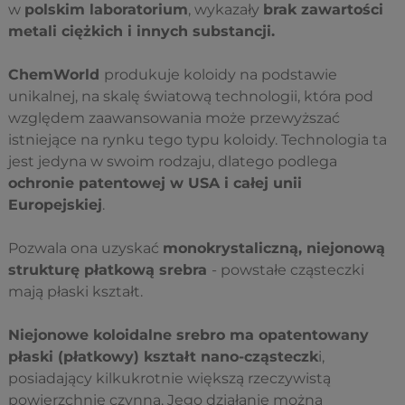
w
polskim laboratorium
, wykazały
brak zawartości
metali ciężkich i innych substancji.
ChemWorld
produkuje koloidy na podstawie
unikalnej, na skalę światową technologii, która pod
względem zaawansowania może przewyższać
istniejące na rynku tego typu koloidy. Technologia ta
jest jedyna w swoim rodzaju, dlatego podlega
ochronie patentowej w USA i całej unii
Europejskiej
.
Pozwala ona uzyskać
monokrystaliczną,
niejonową
strukturę płatkową
srebra
- powstałe cząsteczki
mają płaski kształt.
Niejonowe koloidalne srebro ma opatentowany
płaski (płatkowy) kształt nano-cząsteczk
i,
posiadający kilkukrotnie większą rzeczywistą
powierzchnię czynną. Jego działanie można