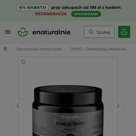
6% RABATU
przy zakupach od 199 zł z kodem:
REGENERACJA
SPRAWDZAM
Szukaj
>
Odczynniki chemiczne
>
DMSO - Dimetylosulfotlenek
>