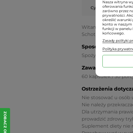
Nasza witryna wyk
oferowania funkc
Cynk
zarówno przez na
prywatności. Ak
określić warunki 
konto w naszym 
Witamina C (kwas L-a
funkcji w panelu
końcowego.
Schott), pullulan (oto
Zasady polityki 
Sposób użycia:
Polityka prywatn
Spożywać 2 kapsułki 1 
Zawartość:
60 kapsułek / 30 porc
Ostrzeżenia dotycz
Nie stosować u osób 
Nie należy przekraczać
Dla utrzymania prawi
ZOBACZ OPINIE
prowadzić zdrowy tryb
Suplement diety nie 