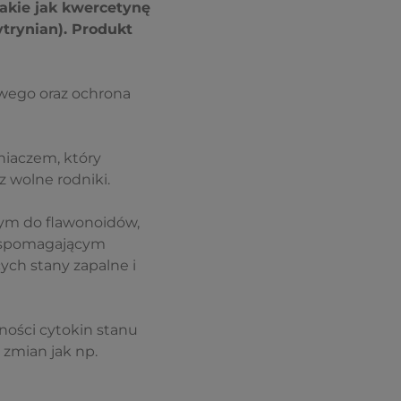
akie jak kwercetynę
trynian). Produkt
wego oraz ochrona
eniaczem, który
wolne rodniki.
cym do flawonoidów,
 wspomagającym
ch stany zapalne i
ności cytokin stanu
 zmian jak np.