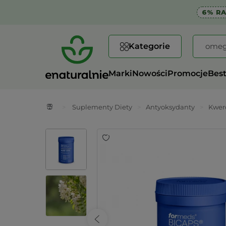
6% R
Kategorie
Marki
Nowości
Promocje
Best
>
Suplementy Diety
>
Antyoksydanty
>
Kwer