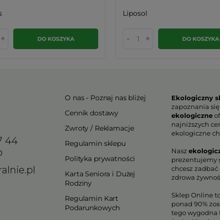
s
Liposol
+
-
+
DO KOSZYKA
DO KOSZYKA
O nas - Poznaj nas bliżej
Ekologiczny s
zapoznania się
Cennik dostawy
ekologiczne
of
najniższych ce
Zwroty / Reklamacje
ekologiczne ch
7 44
Regulamin sklepu
Nasz
ekologic
0
Polityka prywatności
prezentujemy s
alnie.pl
chcesz zadbać o
Karta Seniora i Dużej
zdrowa żywnoś
Rodziny
Sklep Online t
Regulamin Kart
ponad 90% zos
Podarunkowych
tego wygodna f