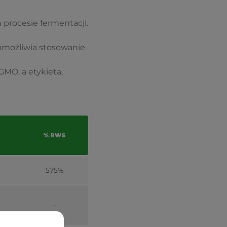
procesie fermentacji.
umożliwia stosowanie
MO, a etykieta,
% RWS
575%
-