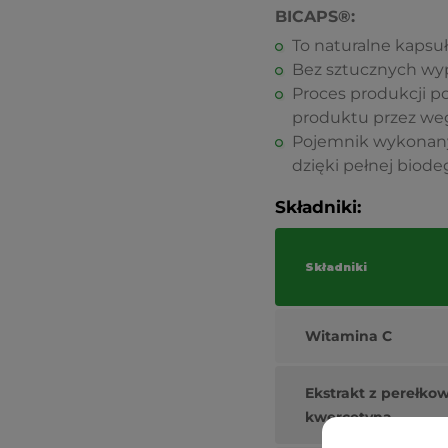
BICAPS®:
To naturalne kapsu
Bez sztucznych wyp
Proces produkcji p
produktu przez weg
Pojemnik wykonany 
dzięki pełnej biod
Składniki:
Składniki
Witamina C
Ekstrakt z perełko
kwercetyna