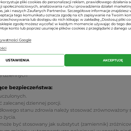
orzystuje pliki cookies do personalizacji reklam, prawidłowego działania s
ji społecznościowych, analizowania ruchu i prowadzienia działań marketi
15 mg
s, jak i naszych Zaufanych Partnerów. Szczegółowe informacje znajdziesz 
ceptacja tego komunikatu oznacza zgodę na ich zapisywanie na Twoim ko
przechowywania lub dostępu do nich klikając w zakładkę „Dostosuj pliki coo
sklepie zgodę możesz wycofać w każdym momencie używając do tego d
skorbinowy), ekstrakt z perełkowca japońskiego (Styph
 Moje konto lub poprzez usunięcie plików cookies z przeglądarki z danego u
czka kapsułki), cynk (cytrynian cynku).
prywatności Google
ości
raz dziennie w trakcie posiłku.
USTAWIENIA
AKCEPTUJĘ
ji dziennych
ące bezpieczeństwa:
uczulonych.
 zalecanej dziennej porcji.
dłowego stanu zdrowia należy stosować zrównoważony s
 życia.
może być stosowany jak substytut (zamiennik) zróżnicow