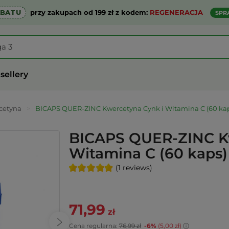
ABATU
przy zakupach od 199 zł z kodem:
REGENERACJA
SPR
sellery
cetyna
>
BICAPS QUER-ZINC Kwercetyna Cynk i Witamina C (60 ka
BICAPS QUER-ZINC Kw
Witamina C (60 kaps
(1 reviews)
71,99
zł
Cena regularna:
76,99 zł
-6%
(5,00 zł)