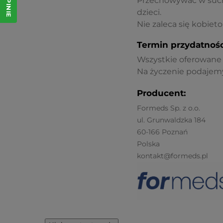
Przechowywać w such
dzieci.
Nie zaleca się kobiet
Termin przydatnośc
Wszystkie oferowane p
Na życzenie podajemy
Producent:
Formeds Sp. z o.o.
ul. Grunwaldzka 184
60-166 Poznań
Polska
kontakt@formeds.pl