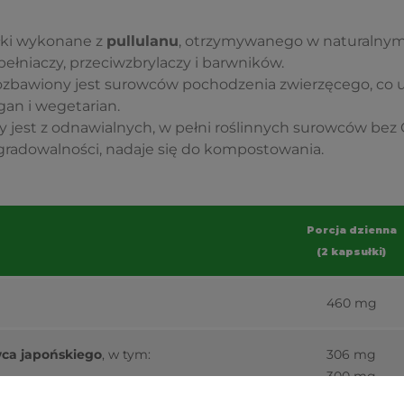
łki wykonane z
pullulanu
, otrzymywanego w naturalnym 
ełniaczy, przeciwzbrylaczy i barwników.
ozbawiony jest surowców pochodzenia zwierzęcego, co 
an i wegetarian.
jest z odnawialnych, w pełni roślinnych surowców bez G
egradowalności, nadaje się do kompostowania.
Porcja dzienna
(2 kapsułki)
460 mg
wca japońskiego
, w tym:
306 mg
300 mg