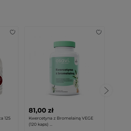
81,00 zł
55,99
a 125
Kwercetyna z Bromelainą VEGE
BICAPS
(120 kaps) ...
Pokrzyw