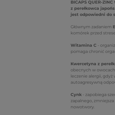
BICAPS QUER-ZINC to
z perełkowca japońs
jest odpowiedni do 
Głównym zadaniem
komórek przed stres
Witamina C
- organiz
pomaga chronić orga
Kwercetyna z pereł
obecnych w owocach 
leczenie alergii, gd
autoagresywną odpo
Cynk
- zapobiega sze
zapalnego, zmniejsza 
nowotwory.