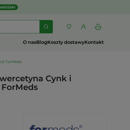
AWDZAM
O nas
Blog
Koszty dostawy
Kontakt
ps) ForMeds
ercetyna Cynk i
) ForMeds