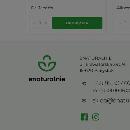
Dr. Jacob's
Alines
-
+
-
KA
DO KOSZYKA
ENATURALNIE
ul. Elewatorska 29C/4
15-620 Białystok
+48 85 307 0
Pn-Pt 08:00-16:0
sklep@enatur