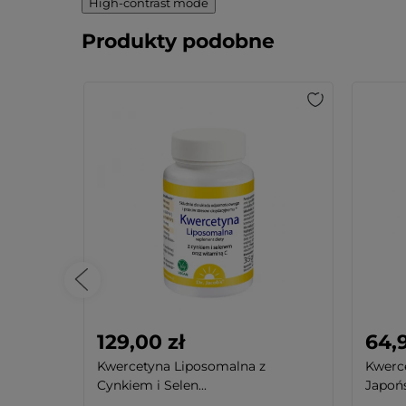
High-contrast mode
Produkty podobne
129,00 zł
64,9
d
Kwercetyna Liposomalna z
Kwerc
Cynkiem i Selen...
Japońs