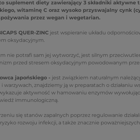
 suplement diety zawierający 3 składniki aktywne t
kiego, witaminę C oraz wysoko przyswajalny cynk (cy
spożywania przez wegan i wegetarian.
BICAPS QUER-ZINC
jest wspieranie układu odpornościo
em oksydacyjnym.
m nie potrafi sam jej wytworzyć, jest silnym przeciwutl
nizm przed stresem oksydacyjnym powodowanym przez 
kowca japońskiego -
jest związkiem naturalnym należą
i warzywach, znajdziemy ją w preparatach o działaniu
yż wykazuje aktywność w hamowaniu enzymów wywołujący
wiedź immunologiczną.
rzeniu się stanów zapalnych poprzez regulowanie działal
ryzyko rozwoju infekcji, a także znacznie poważniejszych