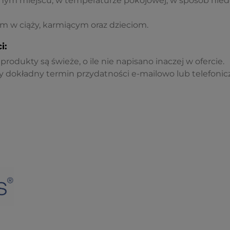
ym miejscu, w temperaturze pokojowej, w sposób nied
om w ciąży, karmiącym oraz dzieciom.
i:
rodukty są świeże, o ile nie napisano inaczej w ofercie.
 dokładny termin przydatności e-mailowo lub telefonicz