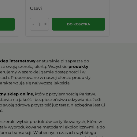
Osavi
Formed
-
+
-
DO KOSZYKA
klep internetowy
enaturalnie.pl zaprasza do
 ze swoją szeroką ofertą. Wszystkie
produkty
erujemy w szerokiej gamie dostępności i w
nach. Proponowane w naszej ofercie produkty
arakteryzują się najwyższą jakością.
zny sklep online
, który z przyjemnością Państwu
tawia na jakość i bezpieczeństwo odżywiania. Jeśli
 swoją zdrową przyszłość już teraz, niezbędna jest Ci
ć.
o szeroki wybór produktów certyfikowanych, które w
tały wyprodukowane metodami ekologicznymi, a do
orma transakcji. W obecnych czasach szybkiego