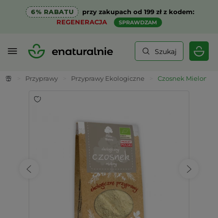
6% RABATU
przy zakupach od 199 zł z kodem:
REGENERACJA
SPRAWDZAM
Szukaj
>
Przyprawy
>
Przyprawy Ekologiczne
>
Czosnek Mielony E