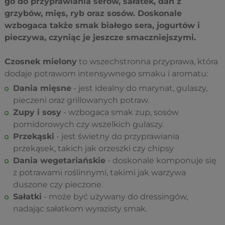
go do przyprawiania serów, sałatek, dań z
grzybów, mięs, ryb oraz sosów. Doskonale
wzbogaca także smak białego sera, jogurtów i
pieczywa, czyniąc je jeszcze smaczniejszymi.
Czosnek mielony
to wszechstronna przyprawa, która
dodaje potrawom intensywnego smaku i aromatu:
Dania mięsne
- jest idealny do marynat, gulaszy,
pieczeni oraz grillowanych potraw.
Zupy i sosy
- wzbogaca smak zup, sosów
pomidorowych czy wszelkich gulaszy.
Przekąski
- jest świetny do przyprawiania
przekąsek, takich jak orzeszki czy chipsy
Dania wegetariańskie
- doskonale komponuje się
z potrawami roślinnymi, takimi jak warzywa
duszone czy pieczone.
Sałatki
- może być używany do dressingów,
nadając sałatkom wyrazisty smak.