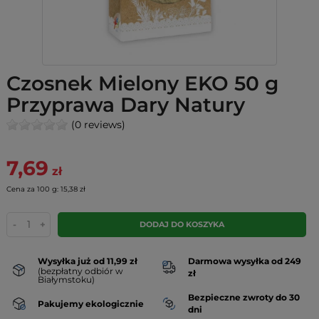
Czosnek Mielony EKO 50 g
Przyprawa Dary Natury
(0 reviews)
7,69
zł
Cena za 100 g: 15,38 zł
-
+
DODAJ DO KOSZYKA
Wysyłka już od 11,99 zł
Darmowa wysyłka od 249
(bezpłatny odbiór w
zł
Białymstoku)
Bezpieczne zwroty do 30
Pakujemy ekologicznie
dni