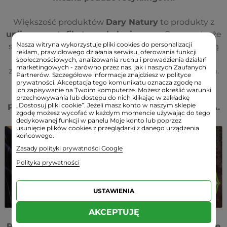
Większość produktów
Dary Natury
to produkty z
unijnym certyfikatem ekologicznym
. Oznacza to, że
Nasza witryna wykorzystuje pliki cookies do personalizacji
składniki i surowce zawarte w produktach nie mogą
reklam, prawidłowego działania serwisu, oferowania funkcji
być zanieczyszczone chemikaliami, nie zawierają
społecznościowych, analizowania ruchu i prowadzienia działań
marketingowych - zarówno przez nas, jak i naszych Zaufanych
związków chemicznych i modyfikacji genetycznych.
Partnerów. Szczegółowe informacje znajdziesz w polityce
prywatności. Akceptacja tego komunikatu oznacza zgodę na
ich zapisywanie na Twoim komputerze. Możesz określić warunki
UŻYWAJĄC EKOLOGICZNYCH PRODUKTÓW -
przechowywania lub dostępu do nich klikając w zakładkę
„Dostosuj pliki cookie”. Jeżeli masz konto w naszym sklepie
PRZYCZYNIASZ SIĘ DO OCHRONY ŚRODOWISKA.
zgodę możesz wycofać w każdym momencie używając do tego
dedykowanej funkcji w panelu Moje konto lub poprzez
usunięcie plików cookies z przeglądarki z danego urządzenia
końcowego.
Zasady polityki prywatności Google
Polityka prywatności
USTAWIENIA
AKCEPTUJĘ
Produkty te są pakowane w Polsce i są pakowane