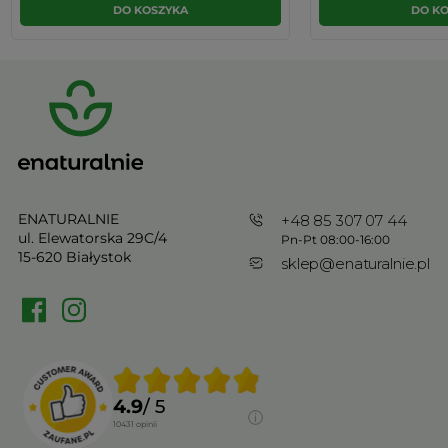
DO KOSZYKA
DO K
ENATURALNIE
+48 85 307 07 44
ul. Elewatorska 29C/4
Pn-Pt 08:00-16:00
15-620 Białystok
sklep@enaturalnie.pl
4.9
/ 5
10431
opinii