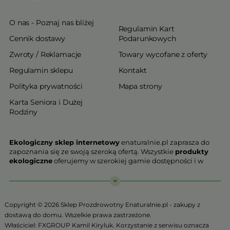
O nas - Poznaj nas bliżej
Regulamin Kart
Cennik dostawy
Podarunkowych
Zwroty / Reklamacje
Towary wycofane z oferty
Regulamin sklepu
Kontakt
Polityka prywatności
Mapa strony
Karta Seniora i Dużej
Rodziny
Ekologiczny sklep internetowy
enaturalnie.pl zaprasza do
zapoznania się ze swoją szeroką ofertą. Wszystkie
produkty
ekologiczne
oferujemy w szerokiej gamie dostępności i w
najniższych cenach. Proponowane w naszej ofercie produkty
ekologiczne charakteryzują się najwyższą jakością.
Nasz
ekologiczny sklep online
, który z przyjemnością
Copyright © 2026 Sklep Prozdrowotny Enaturalnie.pl - zakupy z
Państwu prezentujemy stawia na jakość i bezpieczeństwo
dostawą do domu. Wszelkie prawa zastrzeżone.
odżywiania. Jeśli chcesz zadbać o swoją zdrową przyszłość już
Właściciel: FXGROUP Kamil Kiryluk. Korzystanie z serwisu oznacza
teraz, niezbędna jest Ci zdrowa żywność.