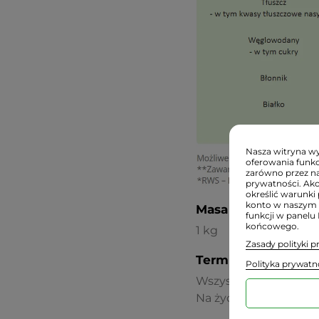
Nasza witryna wyk
oferowania funkc
zarówno przez na
prywatności. Ak
określić warunki 
konto w naszym 
Masa netto (bez op
funkcji w panelu
końcowego.
1 kg
Zasady polityki 
Termin przydatnośc
Polityka prywatn
Wszystkie oferowane p
Na życzenie podajemy