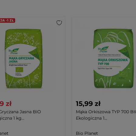
A -1 ZŁ
9 zł
15,99 zł
Gryczana Jasna BIO
Mąka Orkiszowa TYP 700 B
iczna 1 kg...
Ekologiczna 1...
anet
Bio Planet