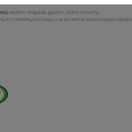
rać:
sezam, migdały, gluten, różne orzechy.
ym i chłodnym miejscu w szczelnie zamkniętym opako