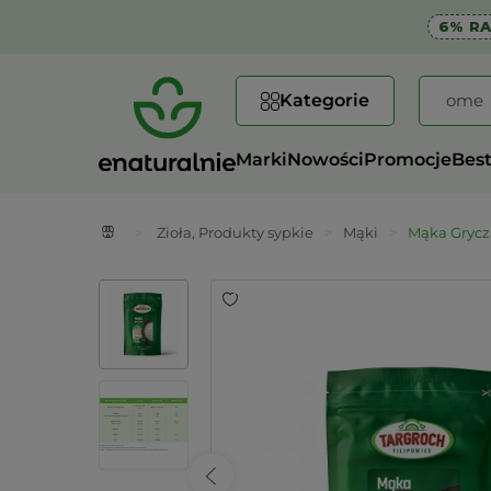
6% R
Kategorie
Marki
Nowości
Promocje
Best
>
Zioła, Produkty sypkie
>
Mąki
>
Mąka Gryc