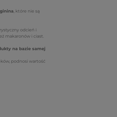
ginina
, które nie są
rystyczny odcień i
ż makaronów i ciast.
ukty na bazie samej
ków, podnosi wartość