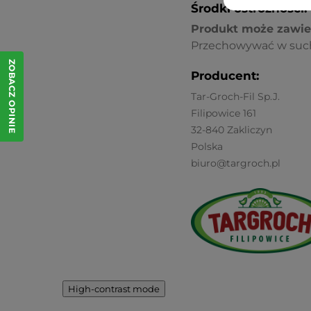
Środki ostrożności:
Produkt może zawie
Przechowywać w such
ZOBACZ OPINIE
Producent:
Tar-Groch-Fil Sp.J.
Filipowice 161
32-840 Zakliczyn
Polska
biuro@targroch.pl
High-contrast mode