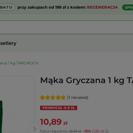
ABATU
przy zakupach od 199 zł z kodem:
REGENERACJA
SPR
sellery
zana 1 kg TARGROCH
Mąka Gryczana 1 kg
(1 reviews)
PROMOCJA -6.9 ZŁ
10,89
zł
Cena regularna:
12,55 zł
-13%
(1,66 zł)