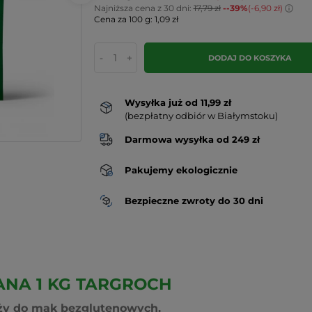
Najniższa cena z 30 dni:
17,79 zł
--39%
(-6,90 zł)
Cena za 100 g: 1,09 zł
-
+
DODAJ DO KOSZYKA
Wysyłka już od 11,99 zł
(bezpłatny odbiór w Białymstoku)
Darmowa wysyłka od 249 zł
Pakujemy ekologicznie
Bezpieczne zwroty do 30 dni
ANA 1 KG TARGROCH
ży do mąk bezglutenowych.