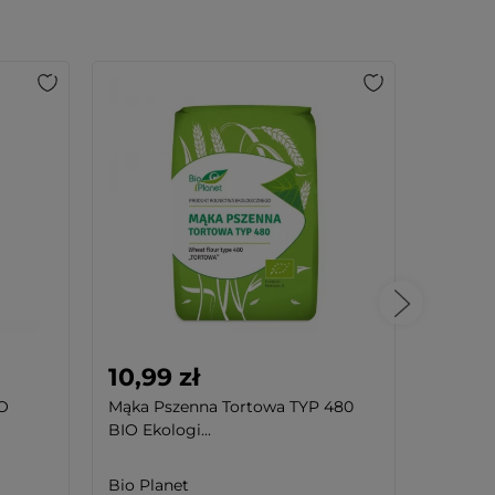
10,99 zł
15,99
IO
Mąka Pszenna Tortowa TYP 480
Mąka k
BIO Ekologi...
Bio Planet
Targro