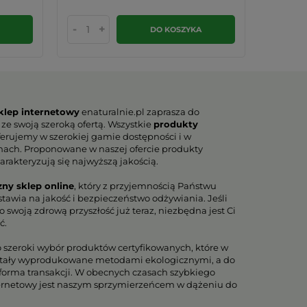
-
+
-
DO KOSZYKA
klep internetowy
enaturalnie.pl zaprasza do
 ze swoją szeroką ofertą. Wszystkie
produkty
erujemy w szerokiej gamie dostępności i w
nach. Proponowane w naszej ofercie produkty
arakteryzują się najwyższą jakością.
zny sklep online
, który z przyjemnością Państwu
tawia na jakość i bezpieczeństwo odżywiania. Jeśli
 swoją zdrową przyszłość już teraz, niezbędna jest Ci
ć.
o szeroki wybór produktów certyfikowanych, które w
tały wyprodukowane metodami ekologicznymi, a do
orma transakcji. W obecnych czasach szybkiego
ternetowy jest naszym sprzymierzeńcem w dążeniu do