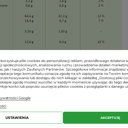
orzystuje pliki cookies do personalizacji reklam, prawidłowego działania s
ji społecznościowych, analizowania ruchu i prowadzienia działań marketi
s, jak i naszych Zaufanych Partnerów. Szczegółowe informacje znajdziesz 
ceptacja tego komunikatu oznacza zgodę na ich zapisywanie na Twoim ko
przechowywania lub dostępu do nich klikając w zakładkę „Dostosuj pliki coo
sklepie zgodę możesz wycofać w każdym momencie używając do tego d
akowania):
 Moje konto lub poprzez usunięcie plików cookies z przeglądarki z danego u
prywatności Google
i:
ości
rodukty są świeże o ile nie napisano inaczej w ofercie.
USTAWIENIA
AKCEPTUJĘ
 dokładny termin przydatności e-mailowo lub telefonicz