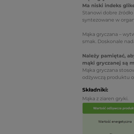
Ma niski indeks glik
Stanowi dobre źródł
syntezowane w organ
Mąka gryczana – wytw
smak. Doskonale nada
Należy pamiętać, a
mąki gryczanej są mo
Mąka gryczana stoso
odżywczą produktu or
Składniki:
Mąka z ziaren gryki.