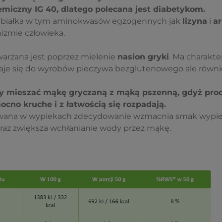
emiczny IG 40, dlatego polecana jest diabetykom.
o białka w tym aminokwasów egzogennych jak
lizyna
i
ar
izmie człowieka.
arzana jest poprzez mielenie
nasion gryki
. Ma charakte
je się do wyrobów pieczywa bezglutenowego ale równie
by mieszać mąkę gryczaną z mąką pszenną, gdyż prod
cno kruche i z łatwością się rozpadają.
wana w wypiekach zdecydowanie wzmacnia smak wypie
az zwiększa wchłanianie wody przez mąkę.