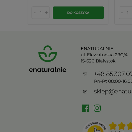
-
+
-
KA
DO KOSZYKA
ENATURALNIE
ul. Elewatorska 29C/4
15-620 Białystok
+48 85 307 0
Pn-Pt 08:00-16:0
sklep@enatur