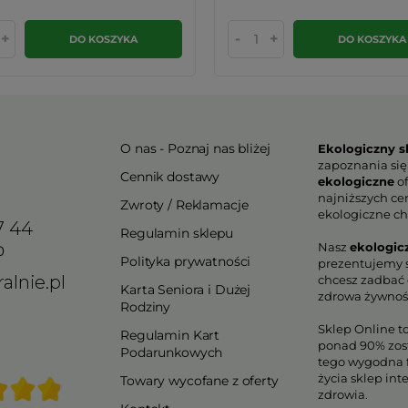
+
-
+
DO KOSZYKA
DO KOSZYKA
O nas - Poznaj nas bliżej
Ekologiczny s
zapoznania się
Cennik dostawy
ekologiczne
of
najniższych ce
Zwroty / Reklamacje
ekologiczne ch
7 44
Regulamin sklepu
Nasz
ekologic
0
Polityka prywatności
prezentujemy s
alnie.pl
chcesz zadbać o
Karta Seniora i Dużej
zdrowa żywnoś
Rodziny
Sklep Online t
Regulamin Kart
ponad 90% zos
Podarunkowych
tego wygodna f
życia sklep in
Towary wycofane z oferty
zdrowia.