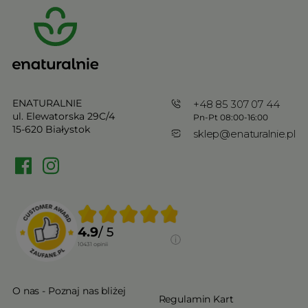
ENATURALNIE
+48 85 307 07 44
ul. Elewatorska 29C/4
Pn-Pt 08:00-16:00
15-620 Białystok
sklep@enaturalnie.pl
4.9
/ 5
10431
opinii
O nas - Poznaj nas bliżej
Regulamin Kart