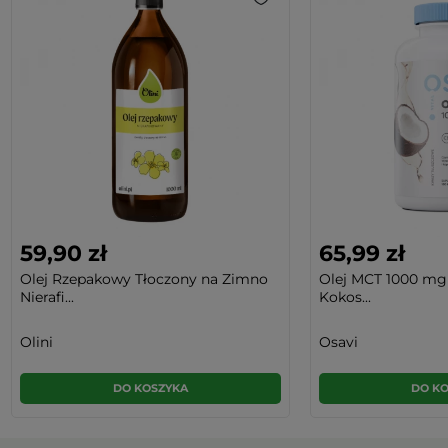
59,90 zł
65,99 zł
Olej Rzepakowy Tłoczony na Zimno
Olej MCT 1000 mg 
Nierafi...
Kokos...
Olini
Osavi
DO KOSZYKA
DO K