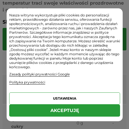
temperatur traci swoje właściwości prozdrowotne
i gorzknieje.
Nasza witryna wykorzystuje pliki cookies do personalizacji
reklam, prawidłowego działania serwisu, oferowania funkcji
Składniki:
społecznościowych, analizowania ruchu i prowadzienia działań
marketingowych - zarówno przez nas, jak i naszych Zaufanych
Partnerów. Szczegółowe informacje znajdziesz w polityce
%
prywatności. Akceptacja tego komunikatu oznacza zgodę na
Wartość odżywcza
w 100 ml
ich zapisywanie na Twoim komputerze. Możesz określić warunki
RWS
przechowywania lub dostępu do nich klikając w zakładkę
„Dostosuj pliki cookie”. Jeżeli masz konto w naszym sklepie
zgodę możesz wycofać w każdym momencie używając do tego
dedykowanej funkcji w panelu Moje konto lub poprzez
Wartość
3695 kJ /
44%
usunięcie plików cookies z przeglądarki z danego urządzenia
energetyczna
884 kcal
końcowego.
Zasady polityki prywatności Google
Tłuszcz
, w tym:
Polityka prywatności
100,0 g
143%
kwasy tłuszczowe
9,0 g
45%
nasycone
USTAWIENIA
AKCEPTUJĘ
Węglowodany
, w
0 g
-
tym:
0 g
-
cukry