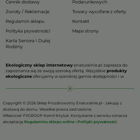
Cennik dostawy
Podarunkowych
Zwroty / Reklamacje
Towary wycofane z oferty
Regulamin sklepu
Kontakt
Polityka prywatności
Mapa strony
Karta Seniora i Dużej
Rodziny
Ekologiczny sklep internetowy
enaturalnie.pl zaprasza do
zapoznania się ze swoją szeroką ofertą. Wszystkie
produkty
ekologiczne
oferujemy w szerokiej gamie dostępności i w
najniższych cenach. Proponowane w naszej ofercie produkty
ekologiczne charakteryzują się najwyższą jakością.
Nasz
ekologiczny sklep online
, który z przyjemnością
Copyright © 2026 Sklep Prozdrowotny Enaturalnie.pl - zakupy z
Państwu prezentujemy stawia na jakość i bezpieczeństwo
dostawą do domu. Wszelkie prawa zastrzeżone.
odżywiania. Jeśli chcesz zadbać o swoją zdrową przyszłość już
Właściciel: FXGROUP Kamil Kiryluk. Korzystanie z serwisu oznacza
teraz, niezbędna jest Ci zdrowa żywność.
akceptację
Regulaminu sklepu online
i
Polityki prywatności
.
Sklep Online to szeroki wybór produktów certyfikowanych,
które w ponad 90% zostały wyprodukowane metodami
ekologicznymi, a do tego wygodna forma transakcji. W