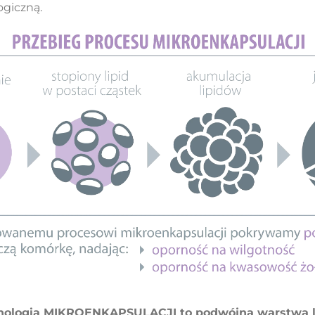
ogiczną.
ologia MIKROENKAPSULACJI to podwójna warstwa li