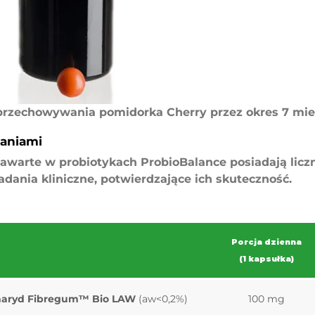
przechowywania pomidorka Cherry przez okres 7 mi
daniami
awarte w probiotykach ProbioBalance posiadają liczn
nia kliniczne, potwierdzające ich skuteczność.
Porcja dzienna
(1 kapsułka)
acharyd Fibregum™ Bio LAW
(aw<0,2%)
100 mg