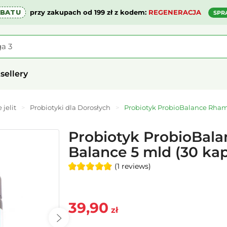
ABATU
przy zakupach od 199 zł z kodem:
REGENERACJA
SPR
sellery
 jelit
>
Probiotyki dla Dorosłych
>
Probiotyk ProbioBalance Rhamn
Probiotyk ProbioBal
Balance 5 mld (30 kap
(1 reviews)
39,90
zł