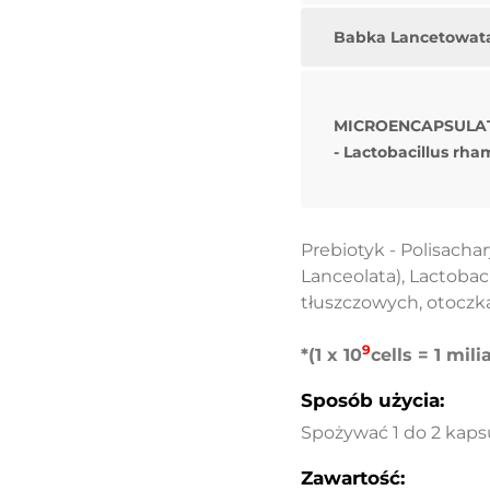
Babka Lancetowata 
MICROENCAPSULAT
- Lactobacillus rh
Prebiotyk - Polisach
Lanceolata), Lactobac
tłuszczowych, otoczk
9
*(1 x 10
cells = 1 mili
Sposób użycia:
Spożywać 1 do 2 kapsu
Zawartość: