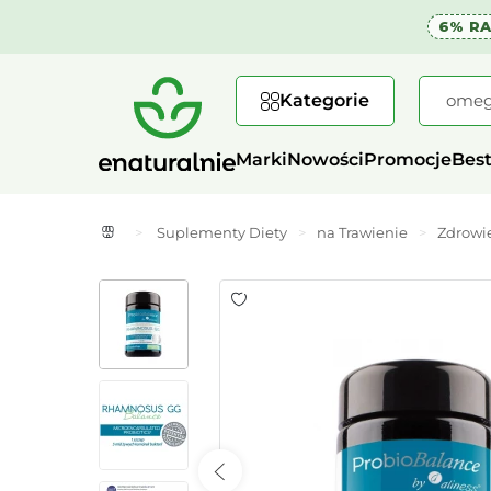
6% R
Kategorie
Marki
Nowości
Promocje
Best
>
Suplementy Diety
>
na Trawienie
>
Zdrowie