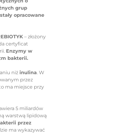
otycznych o
żnych grup
ostały opracowane
EBIOTYK
– złożony
a certyficat
ii.
Enzymy w
m bakterii.
aniu niż
inulina
. W
towanym przez
to ma miejsce przy
awiera 5 miliardów
jną warstwą lipidową
kterii przez
 gdzie ma wykazywać