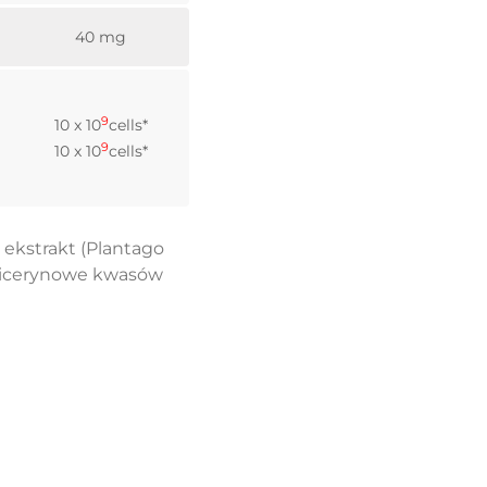
40 mg
9
10 x 10
cells*
9
10 x 10
cells*
ekstrakt (Plantago
 glicerynowe kwasów