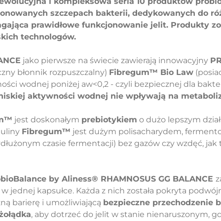
ewolucyjna i kompleksowa seria 10 produktów probi
jonowanych szczepach bakterii, dedykowanych do ró
ająca prawidłowe funkcjonowanie jelit. Produkty z
skich technologów.
ANCE
jako pierwsze na świecie zawierają innowacyjny
PR
czny błonnik rozpuszczalny)
Fibregum™ Bio Law
(posiad
ości wodnej poniżej aw<0,2 - czyli bezpiecznej dla bakter
 niskiej aktywności wodnej nie wpływają na metaboliz
um™
jest doskonałym
prebiotykiem
o dużo lepszym dział
nuliny
Fibregum™
jest dużym polisacharydem, fermen
ydłużonym czasie fermentacji) bez gazów czy wzdęć, jak 
robioBalance by Aliness® RHAMNOSUS GG BALANCE
z
 w jednej kapsułce. Każda z nich została pokryta podwó
ną barierę i umożliwiającą
bezpieczne przechodzenie ba
żołądka
, aby dotrzeć do jelit w stanie nienaruszonym,