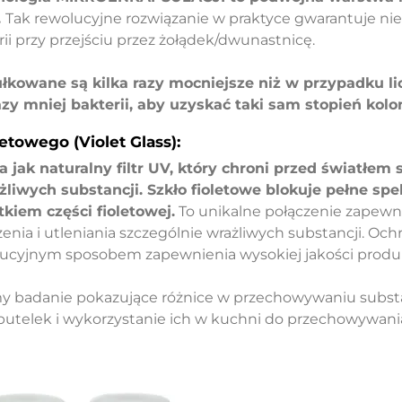
.
Tak rewolucyjne rozwiązanie w praktyce gwarantuje ni
ii przy przejściu przez żołądek/dwunastnicę.
kowane są kilka razy mocniejsze niż w przypadku liof
zy mniej bakterii, aby uzyskać taki sam stopień koloni
letowego (Violet Glass):
ła jak naturalny filtr UV, który chroni przed światłem
liwych substancji. Szkło fioletowe blokuje pełne sp
kiem części fioletowej.
To unikalne połączenie zapewn
enia i utleniania szczególnie wrażliwych substancji. Och
olucyjnym sposobem zapewnienia wysokiej jakości prod
y badanie pokazujące różnice w przechowywaniu substa
utelek i wykorzystanie ich w kuchni do przechowywania 