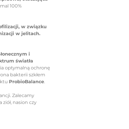
emal 100%
ilizacji, w związku
zacji w jelitach.
 słonecznym i
ektrum światła
ia optymalną ochronę
rona bakterii szkłem
uktu
ProbioBalance
.
ncji. Zalecamy
ziół, nasion czy