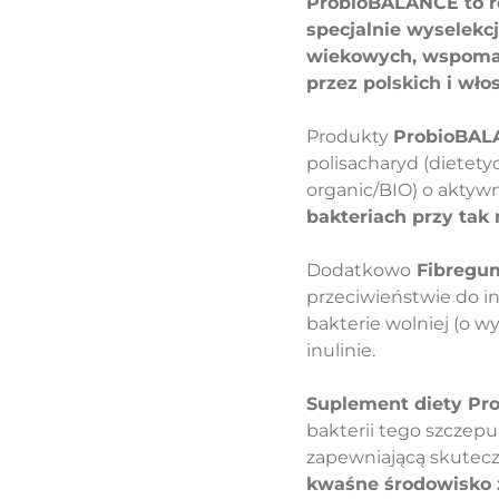
ProbioBALANCE to r
specjalnie wyselekc
wiekowych, wspomag
przez polskich i wło
Produkty
ProbioBAL
polisacharyd (dietety
organic/BIO) o aktywn
bakteriach przy tak
Dodatkowo
Fibreg
przeciwieństwie do i
bakterie wolniej (o w
inulinie.
Suplement diety P
bakterii tego szczepu
zapewniającą skutecz
kwaśne środowisko 