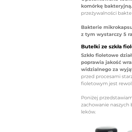
komórkę bakteryjną
przeżywalności bakter
Bakterie mikrokapsuł
z tym wystarczy 5 ra
Butelki ze szkła fio
Szkło fioletowe dzia
poprawia jakość wraż
widzialnego za wyjąt
przed procesami starz
fioletowym jest rew
Poniżej przedstawiam
zachowanie naszych b
leków.