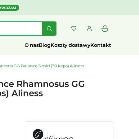
AWDZAM
O nas
Blog
Koszty dostawy
Kontakt
osus GG Balance 5 mld (30 kaps) Aliness
ance Rhamnosus GG
s) Aliness