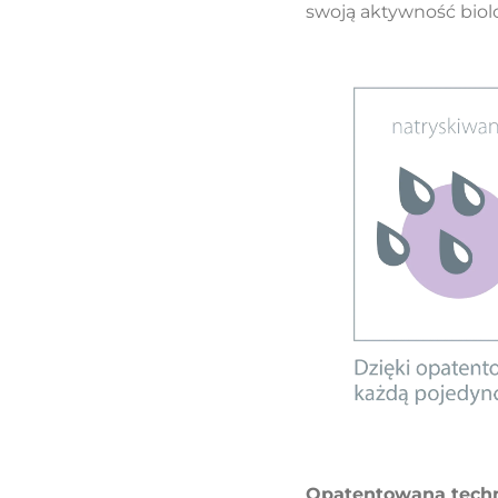
swoją aktywność biol
Opatentowana techn