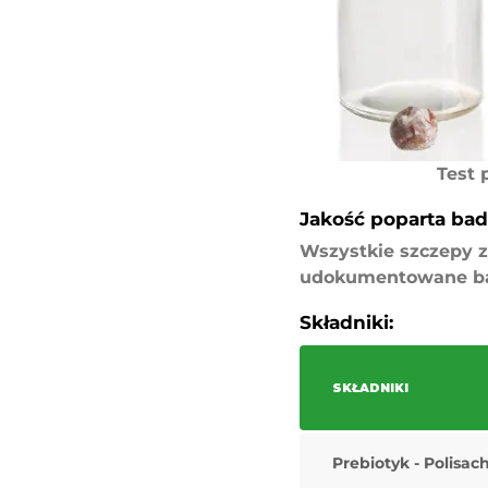
Test 
Jakość poparta ba
Wszystkie szczepy z
udokumentowane bada
Składniki:
SKŁADNIKI
Prebiotyk - Polis