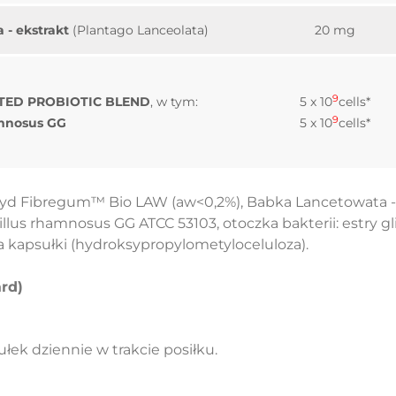
- ekstrakt
(Plantago Lanceolata)
20 mg
9
ED PROBIOTIC BLEND
, w tym:
5 x 10
cells*
9
amnosus GG
5 x 10
cells*
aryd Fibregum™ Bio LAW (aw<0,2%), Babka Lancetowata - 
illus rhamnosus GG ATCC 53103, otoczka bakterii: estry
a kapsułki (hydroksypropylometyloceluloza).
ard)
łek dziennie w trakcie posiłku.