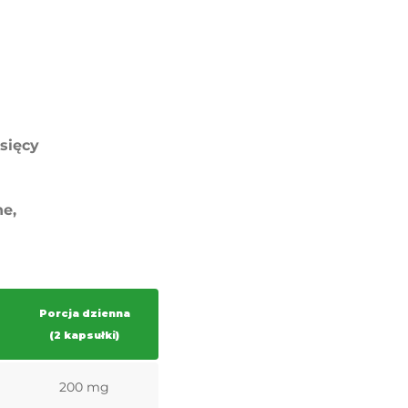
esięcy
e,
Porcja dzienna
(2 kapsułki)
200 mg