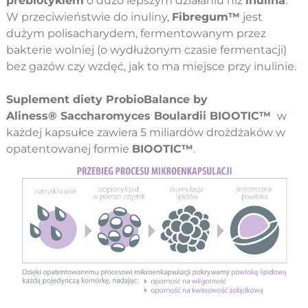
prebiotykiem
o dużo lepszym działaniu niż
inulina
.
W przeciwieństwie do inuliny,
Fibregum™
jest
dużym polisacharydem, fermentowanym przez
bakterie wolniej (o wydłużonym czasie fermentacji)
bez gazów czy wzdęć, jak to ma miejsce przy inulinie.
Suplement diety ProbioBalance by
Aliness® Saccharomyces Boulardii BIOOTIC™
w
każdej kapsułce zawiera 5 miliardów drożdżaków w
opatentowanej formie
BIOOTIC™
.