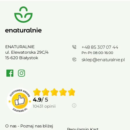
ENATURALNIE
+48 85 307 07 44
ul. Elewatorska 29C/4
Pn-Pt 08:00-16:00
15-620 Białystok
sklep@enaturalnie.pl
4.9
/ 5
10431
opinii
O nas - Poznaj nas bliżej
Regulamin Kart