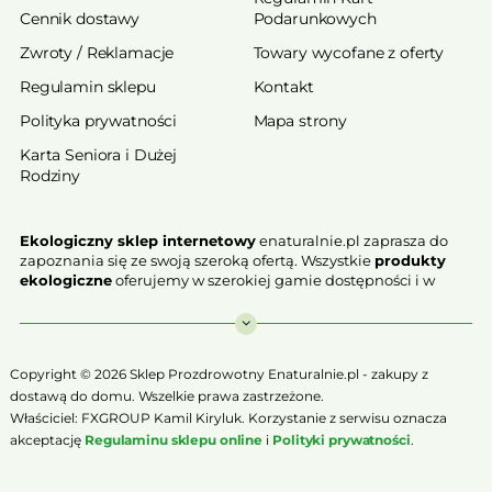
Cennik dostawy
Podarunkowych
Zwroty / Reklamacje
Towary wycofane z oferty
Regulamin sklepu
Kontakt
Polityka prywatności
Mapa strony
Karta Seniora i Dużej
Rodziny
Ekologiczny sklep internetowy
enaturalnie.pl zaprasza do
zapoznania się ze swoją szeroką ofertą. Wszystkie
produkty
ekologiczne
oferujemy w szerokiej gamie dostępności i w
najniższych cenach. Proponowane w naszej ofercie produkty
ekologiczne charakteryzują się najwyższą jakością.
Nasz
ekologiczny sklep online
, który z przyjemnością
Copyright © 2026 Sklep Prozdrowotny Enaturalnie.pl - zakupy z
Państwu prezentujemy stawia na jakość i bezpieczeństwo
dostawą do domu. Wszelkie prawa zastrzeżone.
odżywiania. Jeśli chcesz zadbać o swoją zdrową przyszłość już
Właściciel: FXGROUP Kamil Kiryluk. Korzystanie z serwisu oznacza
teraz, niezbędna jest Ci zdrowa żywność.
akceptację
Regulaminu sklepu online
i
Polityki prywatności
.
Sklep Online to szeroki wybór produktów certyfikowanych,
które w ponad 90% zostały wyprodukowane metodami