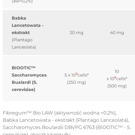
(aw<0,2%)
Babka
Lancetowata -
ekstrakt
20 mg
40 mg
(Plantago
Lanceolata)
BIOOTIC™
10
9
Saccharomyces
5 x
10
cells*
9
x 10
cells*
Bualardi (S.
(250 mg)
(500 mg)
cerevisiae)
Fibregum™ Bio LAW (aktywność wodna <0,2%),
Babka Lancetowata - ekstrakt (Plantago Lanceolata),
Saccharomyces Boulardii DBVPG 6763 (BIOOTIC™ - S.
cerevisiae), otoczka kapsułki