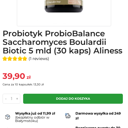
Probiotyk ProbioBalance
Saccharomyces Boulardii
Biotic 5 mld (30 kaps) Aliness
(1 reviews)
39,90
zł
Cena za 10 kapsułek: 13,30 zł
-
+
DODAJ DO KOSZYKA
Wysyłka już od 11,99 zł
Darmowa wysyłka od 249
(bezpłatny odbiór w
zł
Białymstoku)
Bezpieczne zwroty do 30