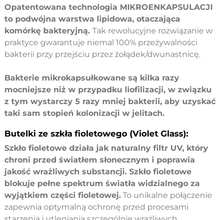
Opatentowana technologia MIKROENKAPSULACJI
to podwójna warstwa lipidowa, otaczająca
komórkę bakteryjną.
Tak rewolucyjne rozwiązanie w
praktyce gwarantuje niemal 100% przeżywalności
bakterii przy przejściu przez żołądek/dwunastnicę.
Bakterie mikrokapsułkowane są kilka razy
mocniejsze niż w przypadku liofilizacji, w związku
z tym wystarczy 5 razy mniej bakterii, aby uzyskać
taki sam stopień kolonizacji w jelitach.
Butelki ze szkła fioletowego (Violet Glass):
Szkło fioletowe działa jak naturalny filtr UV, który
chroni przed światłem słonecznym i poprawia
jakość wrażliwych substancji. Szkło fioletowe
blokuje pełne spektrum światła widzialnego za
wyjątkiem części fioletowej.
To unikalne połączenie
zapewnia optymalną ochronę przed procesami
starzenia i utleniania szczególnie wrażliwych