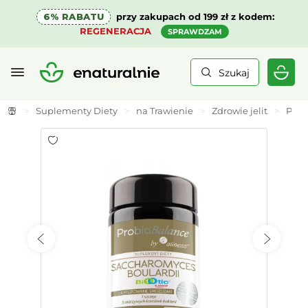
6% RABATU
przy zakupach od 199 zł z kodem:
REGENERACJA
SPRAWDZAM
Szukaj
>
Suplementy Diety
>
na Trawienie
>
Zdrowie jelit
>
Prob