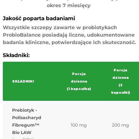
okres 7 miesięcy
Jakość poparta badaniami
Wszystkie szczepy zawarte w probiotykach
ProbioBalance posiadają liczne, udokumentowane
badania kliniczne, potwierdzające ich skuteczność.
Składniki:
Porcja
Porcja
dzienna
SKŁADNIKI
dzienna
(2
(1 kapsułka)
kapsułki)
Prebiotyk -
Polisacharyd
Fibregum™
100 mg
200 mg
Bio LAW