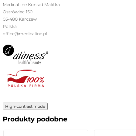
MedicaLine Konrad Malitka
Ostrówiec 150
05-480 Karczew
Polska
office@medicaline.pl
High-contrast mode
Produkty podobne