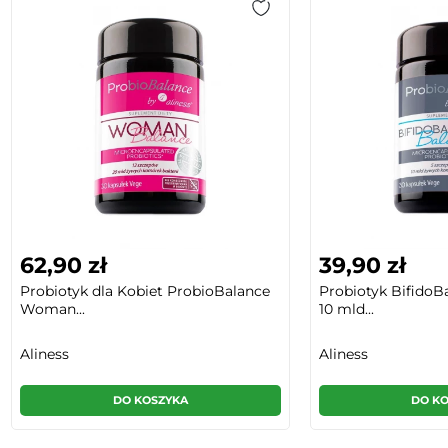
62,90 zł
39,90 zł
Probiotyk dla Kobiet ProbioBalance
Probiotyk BifidoB
Woman...
10 mld...
Aliness
Aliness
DO KOSZYKA
DO K