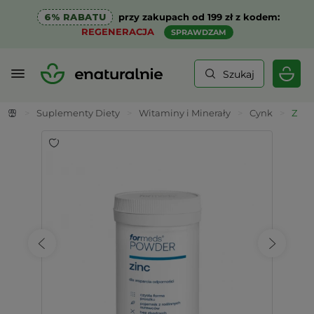
6% RABATU
przy zakupach od 199 zł z kodem:
REGENERACJA
SPRAWDZAM
Szukaj
>
Suplementy Diety
>
Witaminy i Minerały
>
Cynk
>
Zinc