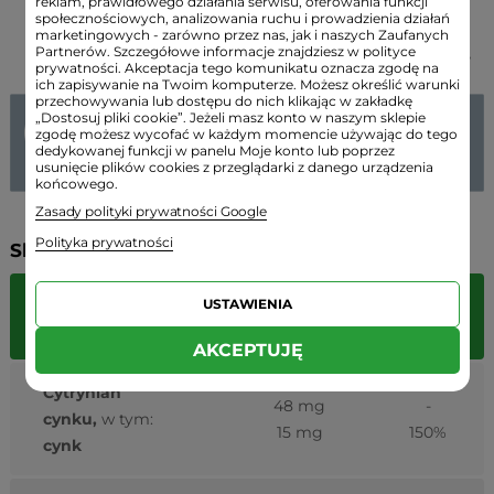
wyselekcjonowanych produktów, bazujących na
reklam, prawidłowego działania serwisu, oferowania funkcji
społecznościowych, analizowania ruchu i prowadzienia działań
badaniach naukowych, a każdy z nich cechuje
marketingowych - zarówno przez nas, jak i naszych Zaufanych
Partnerów. Szczegółowe informacje znajdziesz w polityce
skuteczność, czystość składu i bezpieczeństwo.
prywatności. Akceptacja tego komunikatu oznacza zgodę na
ich zapisywanie na Twoim komputerze. Możesz określić warunki
przechowywania lub dostępu do nich klikając w zakładkę
„Dostosuj pliki cookie”. Jeżeli masz konto w naszym sklepie
zgodę możesz wycofać w każdym momencie używając do tego
dedykowanej funkcji w panelu Moje konto lub poprzez
usunięcie plików cookies z przeglądarki z danego urządzenia
końcowego.
Zasady polityki prywatności Google
Polityka prywatności
Składniki:
USTAWIENIA
1 porcja
Składniki
%RWS
(0,8 g)
AKCEPTUJĘ
Cytrynian
48 mg
-
cynku,
w tym:
15 mg
150%
cynk