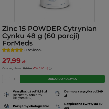
Zinc 15 POWDER Cytrynian
Cynku 48 g (60 porcji)
ForMeds
(1 reviews)
27,99
zł
Cena regularna:
29,99 zł
-7%
(2,00 zł)
-
+
DODAJ DO KOSZYKA
Wysyłka już od 11,99 zł
Darmowa wysyłka od 249
(bezpłatny odbiór w
zł
Białymstoku)
Bezpieczne zwroty do 30
Pakujemy ekologicznie
dni