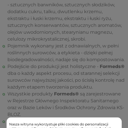
- sztucznych barwników, sztucznych słodzików,
dodatku cukru, talku, dwutlenku krzemu,
ekstraktu i łuski krzemu, ekstraktu i łuski ryżu,
sztucznych konserwantów, sztucznych aromatów,
olejów uwodornionych, stearynianu magnezu,
celulozy mikrokrystalicznej, skrobi.
Pojemnik wykonany jest z odnawialnych, w pełni
roślinnych surowców, a etykieta - dzięki pełnej
biodegradowalności, nadaje się do kompostowania.
Podejście do produkcji jest holistyczne -
Formeds®
dba o każdy aspekt procesu, od starannej selekcji
surowców najwyższej jakości, po ścisłą kontrolę nad
każdym etapem tworzenia produktu.
Wszystkie produkty
Formeds®
są zarejestrowane
w Rejestrze Głównego Inspektoratu Sanitarnego
oraz w Bazie Leków i Środków Ochrony Zdrowia KS-
BLOZ.
Formeds®
to blisko 200 starannie
Nasza witryna wykorzystuje pliki cookies do personalizacji