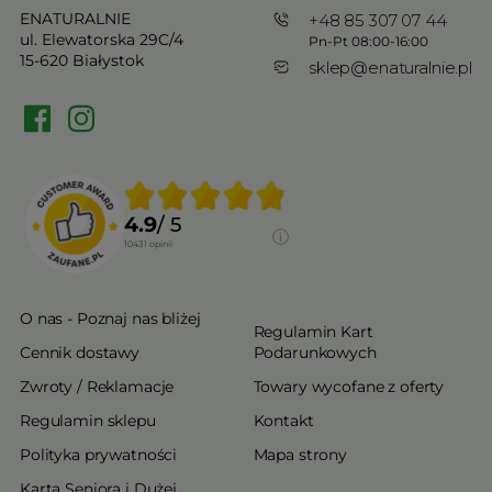
ENATURALNIE
+48 85 307 07 44
ul. Elewatorska 29C/4
Pn-Pt 08:00-16:00
15-620 Białystok
sklep@enaturalnie.pl
4.9
/ 5
10431
opinii
O nas - Poznaj nas bliżej
Regulamin Kart
Cennik dostawy
Podarunkowych
Zwroty / Reklamacje
Towary wycofane z oferty
Regulamin sklepu
Kontakt
Polityka prywatności
Mapa strony
Karta Seniora i Dużej