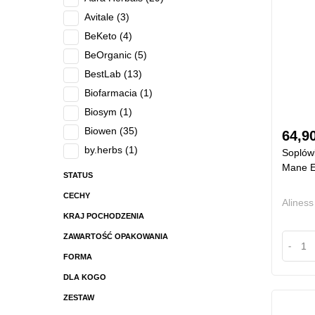
Zdrowy sen
na Włosy, paznokcie i skórę
na Pamięć, Mózg, Umysł
na Stawy, kości
Wsparcie dróg oddechowych
na Układ Krążenia
Witalność i planowanie rodziny
Równowaga hormonalna
64,9
Adaptogeny
Antyoksydanty
Soplów
na Oczy, Wzrok
Mane Ek
Tran
na Układ Moczowy
Aliness
na Układ Nerwowy
Mama i Dziecko
-
Bioinformacyjne
Filtrowanie