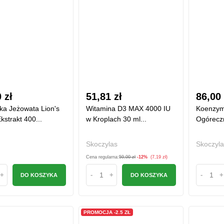
0 zł
51,81 zł
86,00
ka Jeżowata Lion's
Witamina D3 MAX 4000 IU
Koenzym 
strakt 400...
w Kroplach 30 ml...
Ogóreczn
Skoczylas
Skoczyla
Cena regularna:
59,00 zł
-12%
(7,19 zł)
+
-
+
-
+
DO KOSZYKA
DO KOSZYKA
PROMOCJA -2.5 ZŁ