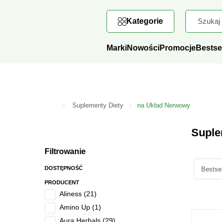
6% R
Kategorie
Marki
Nowości
Promocje
Bestse
>
Suplementy Diety
>
na Układ Nerwowy
Supl
Suplementy Diety
Kolagen
Omega-3
na Odchudzanie
Witaminy i Minerały
na Odporność
na Metabolizm i Cukier
na Trawienie