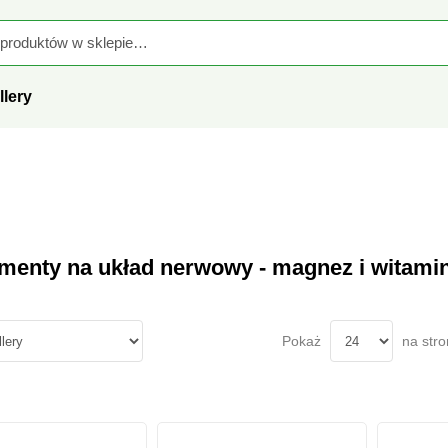
ABATU
przy zakupach od 199 zł z kodem:
REGENERACJA
SPR
llery
ementy na układ nerwowy - magnez i w
Pokaż
na str