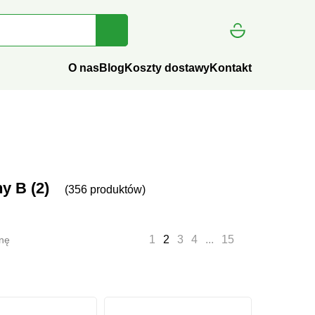
AWDZAM
O nas
Blog
Koszty dostawy
Kontakt
itaminy B (2)
(356 produktów)
1
2
3
4
...
15
onę