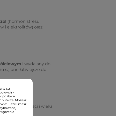
zol
(hormon stresu
i elektrolitów) oraz
żółciowym
i wydalany do
mu są one łatwiejsze do
erwisu,
ngowych -
w polityce
mputerze. Możesz
kie”. Jeżeli masz
a dla zdrowia kości i wielu
edykowanej
rządzenia