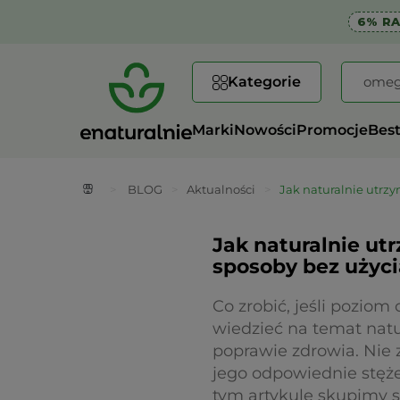
6% R
Kategorie
Marki
Nowości
Promocje
Best
>
BLOG
>
Aktualności
>
Jak naturalnie utrz
Jak naturalnie u
sposoby bez użyc
Co zrobić, jeśli pozio
wiedzieć na temat nat
poprawie zdrowia. Nie 
jego odpowiednie stęż
tym artykule skupimy 