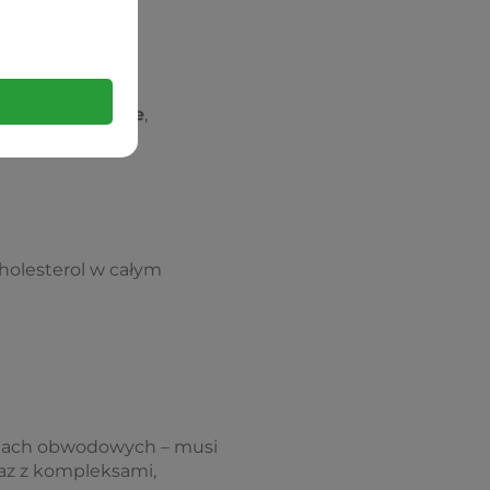
 włókna nerwowe
,
 cholesterol w całym
nach obwodowych – musi
az z kompleksami,