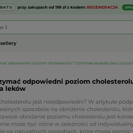
ABATU
przy zakupach od 199 zł z kodem:
REGENERACJA
SPR
sellery
ymać odpowiedni poziom cholesterolu? Domowe sposoby bez użycia 
trzymać odpowiedni poziom cholester
ia leków
m cholesterolu jest nieodpowiedni? W artykule po
uralnych sposobów na obniżenie cholesterolu, k
zawsze obniżanie poziomu cholesterolu jest konie
enie może być różne w zależności od indywidua
się na naturalnych sposobach, które mogą pomóc