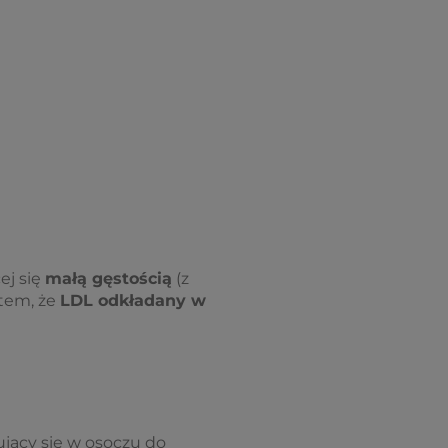
ej się
małą gęstością
(z
ktem, że
LDL odkładany w
ujący się w osoczu do