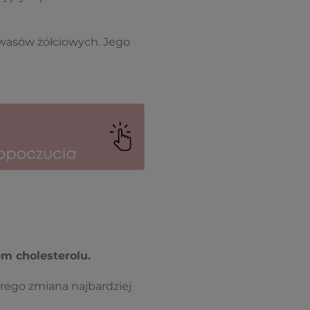
kwasów żółciowych. Jego
em cholesterolu.
órego zmiana najbardziej