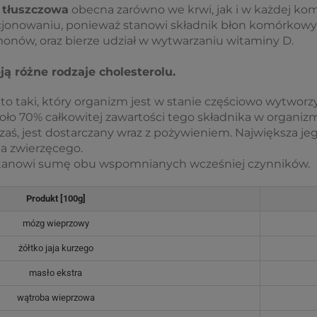
 tłuszczowa
obecna zarówno we krwi, jak i w każdej k
cjonowaniu, ponieważ stanowi składnik błon komórkowy
onów, oraz bierze udział w wytwarzaniu witaminy D.
ją różne rodzaje cholesterolu.
to taki, który organizm jest w stanie częściowo wytwor
oło 70% całkowitej zawartości tego składnika w organizm
zaś, jest dostarczany wraz z pożywieniem. Największa je
a zwierzęcego.
tanowi sumę obu wspomnianych wcześniej czynników.
Produkt [100g]
mózg wieprzowy
żółtko jaja kurzego
masło ekstra
wątroba wieprzowa