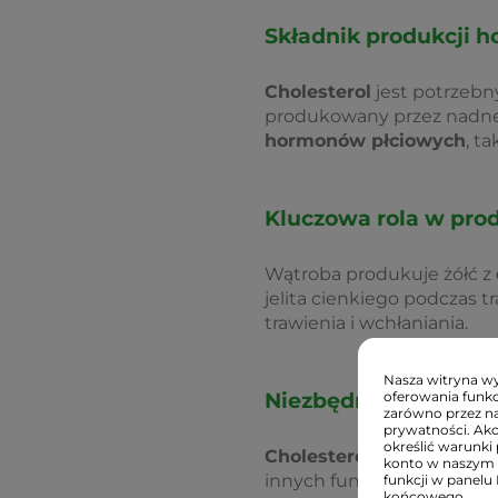
Składnik produkcji 
Cholesterol
jest potrzebn
produkowany przez nadne
hormonów płciowych
, t
Kluczowa rola w prod
Wątroba produkuje żółć z
jelita cienkiego podczas t
trawienia i wchłaniania.
Nasza witryna wyk
Niezbędny składnik 
oferowania funkc
zarówno przez na
prywatności. Ak
określić warunki 
Cholesterol
w skórze
jes
konto w naszym 
innych funkcji w organizm
funkcji w panelu
końcowego.