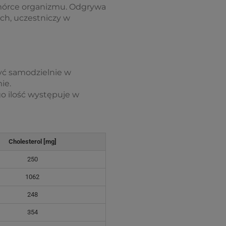
omórce organizmu. Odgrywa
ch, uczestniczy w
zyć samodzielnie w
ie.
go ilość występuje w
Cholesterol [mg]
250
1062
248
354