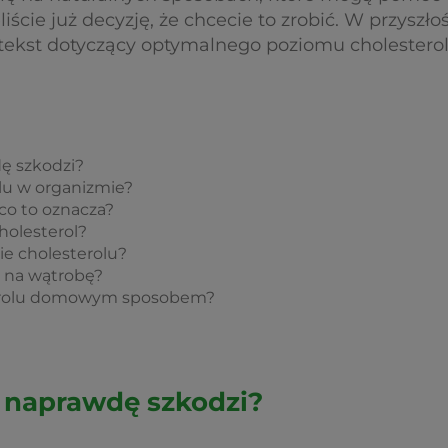
ęliście już decyzję, że chcecie to zrobić. W przyszł
tekst dotyczący optymalnego poziomu cholesterol
ę szkodzi?
olu w organizmie?
 co to oznacza?
holesterol?
ie cholesterolu?
y na wątrobę?
terolu domowym sposobem?
l naprawdę szkodzi?