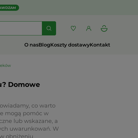
AWDZAM
O nas
Blog
Koszty dostawy
Kontakt
leków
olu? Domowe
dpowiadamy, co warto
tóre mogą pomóc w
czne lub wskazane, a
lnych uwarunkowań. W
 w obniżeniu