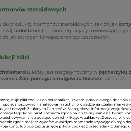
hormonów steroidowych
y do produkcji hormonów steroidowych, takich jak
korty
rcza),
aldosteron
(hormon regulujący równowagę płynów 
akich jak estrogen i progesteron czy testosteron.
ukcji żółci
cholesterolu
, który jest magazynowany w
pęcherzyku 
rawienia.
Żółć pomaga emulgować tłuszcze
, dzięki cze
orzystuje pliki cookies do personalizacji reklam, prawidłowego działania s
syntezy witaminy D
ji społecznościowych, analizowania ruchu i prowadzienia działań marketi
s, jak i naszych Zaufanych Partnerów. Szczegółowe informacje znajdziesz 
ceptacja tego komunikatu oznacza zgodę na ich zapisywanie na Twoim ko
przechowywania lub dostępu do nich klikając w zakładkę „Dostosuj pliki coo
t niezbędny do
syntezy witaminy D
, która jest niezbędn
sklepie zgodę możesz wycofać w każdym momencie używając do tego d
ie.
 Moje konto lub poprzez usunięcie plików cookies z przeglądarki z danego u