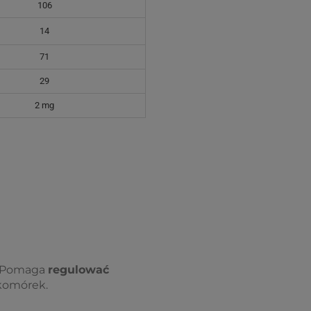
106
14
71
29
2 mg
. Pomaga
regulować
komórek.