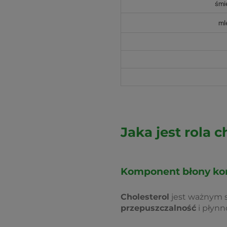
śmie
ml
Jaka jest rola 
Komponent błony k
Cholesterol
jest ważnym 
przepuszczalność
i płynn