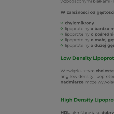
wzbogaconymi białkami (
W zależności od gęstośc
chylomikrony
lipoproteiny
o bardzo m
lipoproteiny
o pośredni
lipoproteiny
o małej gę
lipoproteiny
o dużej gę
Low Density Lipoprote
W związku z tym
choleste
ang. low density lipoprote
nadmiarze
, może wywoła
High Density Lipoprot
HDL
, określany jako
dobry