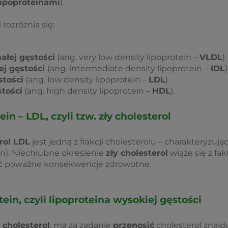
lipoproteinami
).
i
rozróżnia się:
ałej gęstości
(ang. very low density lipoprotein –
VLDL
)
ej gęstości
(ang. intermediate density lipoprotein –
IDL
)
stości
(ang. low density lipoprotein –
LDL
)
stości
(ang. high density lipoprotein –
HDL
).
in – LDL, czyli tzw. zły cholesterol
rol LDL
jest jedną z frakcji cholesterolu – charakteryzując
in). Niechlubne określenie
zły cholesterol
wiąże się z fa
ć poważne konsekwencje zdrowotne.
ein, czyli lipoproteina wysokiej gęstości
 cholesterol
, ma za zadanie
przenosić
cholesterol znajd