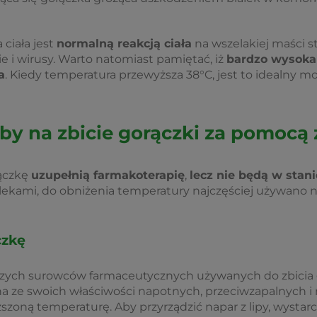
ciała jest
normalną reakcją ciała
na wszelakiej maści 
 i wirusy. Warto natomiast pamiętać, iż
bardzo wysoka
a
. Kiedy temperatura przewyższa 38°C, jest to idealny m
 na zbicie gorączki za pomocą z
ączkę
uzupełnią farmakoterapię
,
lecz nie będą w stani
ekami, do obniżenia temperatury najczęściej używano 
czkę
szych surowców farmaceutycznych używanych do zbicia g
ana ze swoich właściwości napotnych, przeciwzapalnych
zoną temperaturę. Aby przyrządzić napar z lipy, wystar