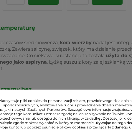
 temperaturę
 od czasów średniowiecza,
kora wierzby
nadal jest integ
zką. Zawiera salicynę, związek, który ma działanie przec
iwzapalne. Co ciekawe, substancja ta została
użyta do 
anego jako aspiryna
. Łyżkę suszu z kory zalej szklanką w
t.
 czarny bez
orzystuje pliki cookies do personalizacji reklam, prawidłowego działania s
 ważnym surowcem wspomagającym zbicie gorączki nie ty
ji społecznościowych, analizowania ruchu i prowadzienia działań marketi
s, jak i naszych Zaufanych Partnerów. Szczegółowe informacje znajdziesz 
ia odporność organizmu, ma właściwości przeciwzapalne
ceptacja tego komunikatu oznacza zgodę na ich zapisywanie na Twoim ko
yjne.
Łyżkę rozdrobnionych kwiatów należy zalać szk
przechowywania lub dostępu do nich klikając w zakładkę „Dostosuj pliki coo
sklepie zgodę możesz wycofać w każdym momencie używając do tego d
apar z czarnego bzu warto pić co dwie godziny.
 Moje konto lub poprzez usunięcie plików cookies z przeglądarki z danego u