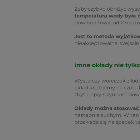
Żeby szybko obniżyć wyso
temperatura wody była ni
powinna trwać od 10 do ma
Jest to metoda wyjątkow
nieakceptowalna. Wejście 
imne okłady nie tylko
Wystarczy woreczek z lo
okład kładziemy na czole, 
zbyt ciepły. Czynność pow
Okłady można stosować 
następnie suchym. W ten s
przekłada się na spadek t