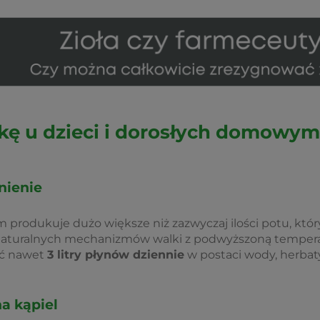
zkę u dzieci i dorosłych domowy
nienie
m produkuje dużo większe niż zazwyczaj ilości potu, któr
z naturalnych mechanizmów walki z podwyższoną tempera
ać nawet
3 litry płynów dziennie
w postaci wody, herbaty
na kąpiel