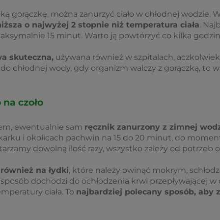
ką gorączkę, można zanurzyć ciało w chłodnej wodzie. W
ższa o najwyżej 2 stopnie niż temperatura ciała
. Naj
ksymalnie 15 minut. Warto ją powtórzyć co kilka godzin
a skuteczna,
używana również w szpitalach, aczkolwiek 
do chłodnej wody, gdy organizm walczy z gorączką, to 
 na czoło
dem, ewentualnie sam
ręcznik zanurzony z zimnej wod
karku i okolicach pachwin na 15 do 20 minut, do momentu
tarzamy dowolną ilość razy, wszystko zależy od potrzeb 
również na łydki
, które należy owinąć mokrym, schłod
posób dochodzi do ochłodzenia krwi przepływającej w o
emperatury ciała. To
najbardziej polecany sposób, aby 