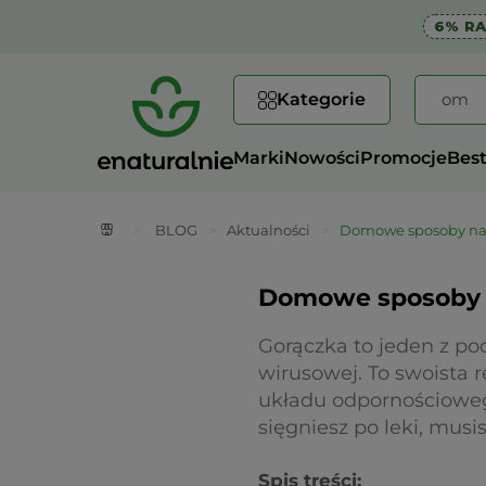
6% R
Kategorie
Marki
Nowości
Promocje
Best
>
BLOG
>
Aktualności
>
Domowe sposoby na g
Domowe sposoby n
Gorączka to jeden z po
wirusowej. To swoista 
układu odpornościoweg
sięgniesz po leki, mu
Spis treści: