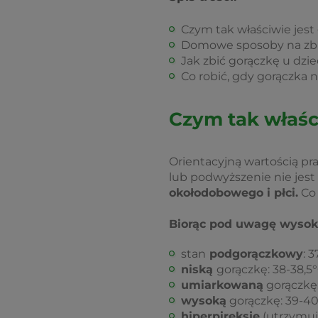
Czym tak właściwie jest
Domowe sposoby na zbic
Jak zbić gorączkę u dz
Co robić, gdy gorączka 
Czym tak właśc
Orientacyjną wartością pr
lub podwyższenie nie jes
okołodobowego i płci.
Co 
Biorąc pod uwagę wysok
stan
podgorączkowy
: 3
niską
gorączkę: 38-38,5°
umiarkowaną
gorączkę:
wysoką
gorączkę: 39-40
hiperpireksję
(utrzymuj