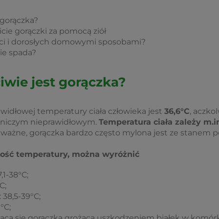
 gorączka?
ie gorączki za pomocą ziół
ieci i dorosłych domowymi sposobami?
nie spada?
iwie jest gorączka?
awidłowej temperatury ciała człowieka jest
36,6°C
, aczko
t niczym nieprawidłowym.
Temperatura ciała zależy m.i
ważne, gorączka bardzo często mylona jest ze stanem
ość temperatury, można wyróżnić
7,1-38°C;
C;
 38,5-39°C;
°C;
ąca się gorączka grożąca uszkodzeniem białek w komó