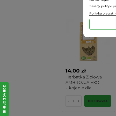
Zasady polityki 
Polityka prywatn
14,00 zł
Herbatka Ziołowa
AMBROZJA EKO
ZOBACZ OPINIE
Ukojenie dla...
-
+
DO KOSZYKA