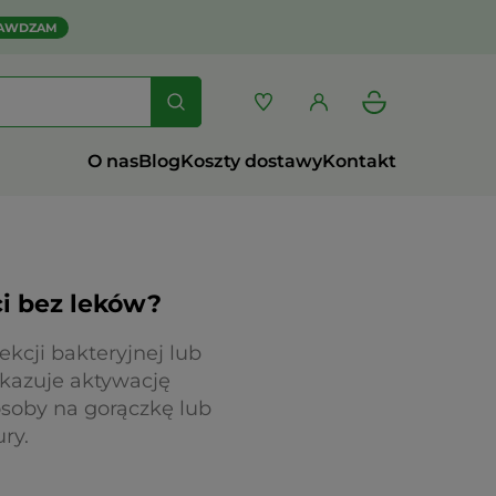
AWDZAM
O nas
Blog
Koszty dostawy
Kontakt
i bez leków?
kcji bakteryjnej lub
okazuje aktywację
soby na gorączkę lub
ry.