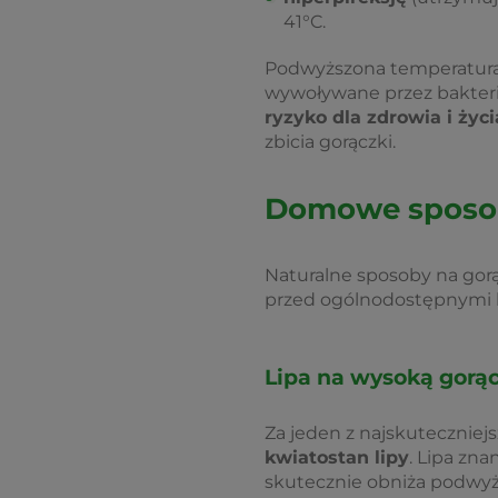
41°C.
Podwyższona temperatura 
wywoływane przez bakterie
ryzyko dla zdrowia i życi
zbicia gorączki.
Domowe sposoby
Naturalne sposoby na gor
przed ogólnodostępnymi l
Lipa na wysoką gorą
Za jeden z najskuteczniej
kwiatostan lipy
. Lipa zn
skutecznie obniża podwyżs