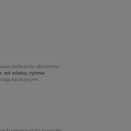
lwiek delikatnie obniżenie
n. od wieku, rytmu
 podgorączkowym.
rkach nerwowych): powyżej