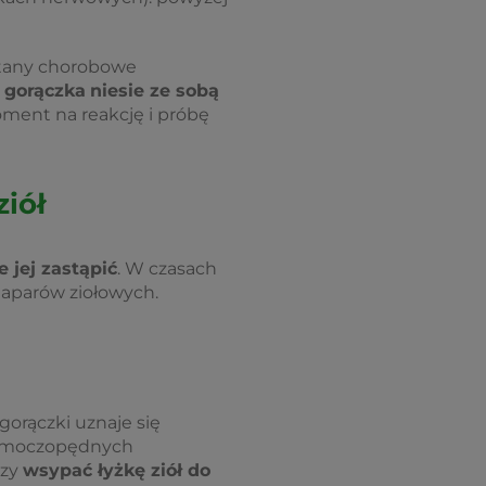
stany chorobowe
 gorączka
niesie ze sobą
oment na reakcję i próbę
iół
e jej zastąpić
. W czasach
naparów ziołowych.
orączki uznaje się
 i moczopędnych
czy
wsypać łyżkę ziół do