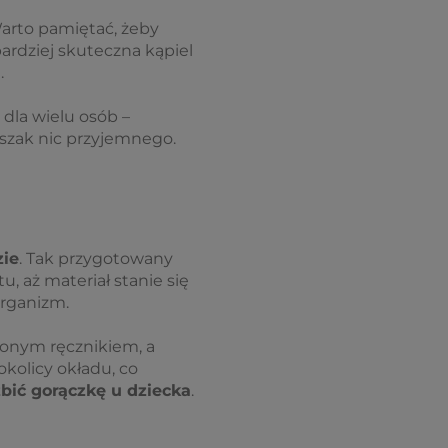
arto pamiętać, żeby
bardziej skuteczna kąpiel
.
dla wielu osób –
wszak nic przyjemnego.
zie
. Tak przygotowany
, aż materiał stanie się
organizm.
zonym ręcznikiem, a
kolicy okładu, co
zbić gorączkę u dziecka
.