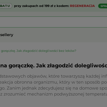
ABATU
przy zakupach od 199 zł z kodem:
REGENERACJA
SPR
sellery
orączkę. Jak złagodzić dolegliwości bez leków?
a gorączkę. Jak złagodzić dolegliwośc
dstawowych objawów, które towarzyszą każdej infe
reakcja obronna organizmu, który w ten sposób p
o. Zanim jednak zdecydujesz się na domowe spo
sisz zrozumieć mechanizm podwyższonej temperatu