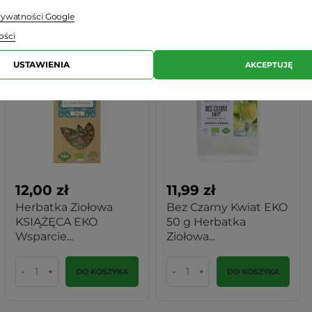
prywatności Google
ości
USTAWIENIA
AKCEPTUJĘ
12,00 zł
11,99 zł
Herbatka Ziołowa
Bez Czarny Kwiat EKO
KSIĄŻĘCA EKO
50 g Herbatka
Wsparcie...
Ziołowa...
-
+
DO KOSZYKA
-
+
DO KOSZYKA