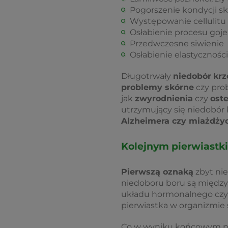
Pogorszenie kondycji sk
Występowanie cellulitu
Osłabienie procesu goje
Przedwczesne siwienie
Osłabienie elastycznoś
Długotrwały
niedobór
kr
problemy skórne
czy pro
jak
zwyrodnienia
czy
ost
utrzymujący się niedobó
Alzheimera czy miażdży
Kolejnym pierwiastki
Pierwszą oznaką
zbyt ni
niedoboru boru są międz
układu hormonalnego cz
pierwiastka w organizmie 
Co w wyniku końcowym pr