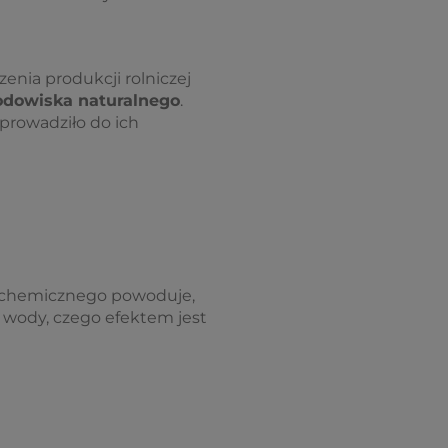
nia produkcji rolniczej
odowiska naturalnego
.
oprowadziło do ich
u chemicznego powoduje,
 wody, czego efektem jest