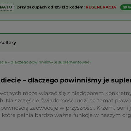
ABATU
przy zakupach od 199 zł z kodem:
REGENERACJA
SPR
sellery
diecie – dlaczego powinniśmy je suplementować?
w diecie – dlaczego powinniśmy je sup
otnych może wiązać się z niedoborem konkretn
. Na szczęście świadomość ludzi na temat prawid
 pewnością zaowocuje w przyszłości. Krzem, bor i j
 które pełnią bardzo ważne funkcje w naszym org