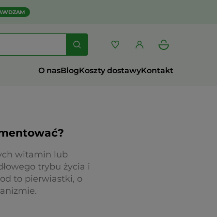
AWDZAM
O nas
Blog
Koszty dostawy
Kontakt
lementować?
ych witamin lub
łowego trybu życia i
od to pierwiastki, o
anizmie.