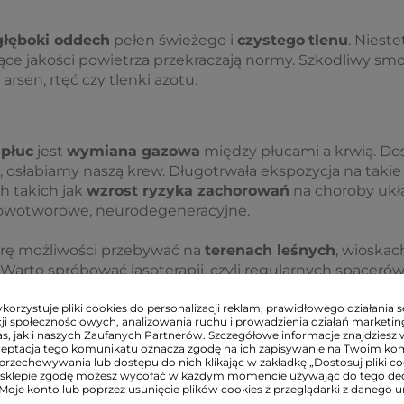
głęboki oddech
pełen świeżego i
czystego
tlenu
. Nieste
ące jakości powietrza przekraczają normy. Szkodliwy sm
 arsen, rtęć czy tlenki azotu.
płuc
jest
wymiana gazowa
między płucami a krwią. Dos
, osłabiamy naszą krew. Długotrwała ekspozycja na taki
 takich jak
wzrost ryzyka zachorowań
na choroby ukł
owotworowe, neurodegeneracyjne.
arę możliwości przebywać na
terenach leśnych
, wioskac
Warto spróbować lasoterapii, czyli regularnych spacerów p
nych między innymi poprzez zbawienne działanie olejk
orzystuje pliki cookies do personalizacji reklam, prawidłowego działania s
ji społecznościowych, analizowania ruchu i prowadzienia działań marketi
s, jak i naszych Zaufanych Partnerów. Szczegółowe informacje znajdziesz 
ceptacja tego komunikatu oznacza zgodę na ich zapisywanie na Twoim ko
przechowywania lub dostępu do nich klikając w zakładkę „Dostosuj pliki coo
sklepie zgodę możesz wycofać w każdym momencie używając do tego d
 Moje konto lub poprzez usunięcie plików cookies z przeglądarki z danego u