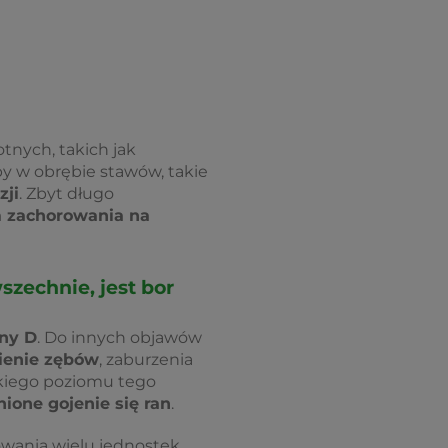
nych, takich jak
y w obrębie stawów, takie
zji
. Zbyt długo
 zachorowania na
zechnie, jest bor
iny D
. Do innych objawów
ienie zębów
, zaburzenia
kiego poziomu tego
ione gojenie się ran
.
ania wielu jednostek