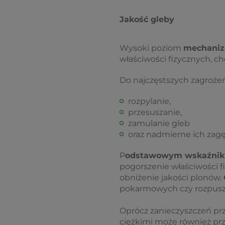
Jakość gleby
Wysoki poziom
mechaniza
właściwości fizycznych, c
Do najczęstszych zagroże
rozpylanie,
przesuszanie,
zamulanie gleb
oraz nadmierne ich zagę
P
odstawowym wskaźnikie
pogorszenie właściwości 
obniżenie jakości plonów.
pokarmowych czy rozpuszcz
Oprócz zanieczyszczeń pr
ciężkimi może również pr