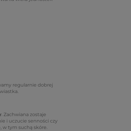
ywamy regularnie dobrej
rwiastka.
y
. Zachwiana zostaje
 i uczucie senności czy
, w tym suchą skóre.