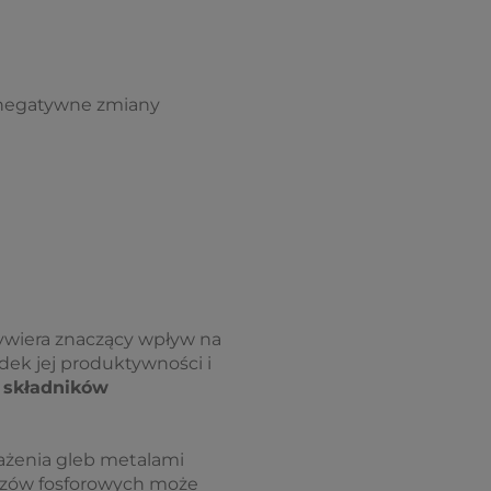
 negatywne zmiany
ywiera znaczący wpływ na
ek jej produktywności i
y
składników
ażenia gleb metalami
wozów fosforowych może