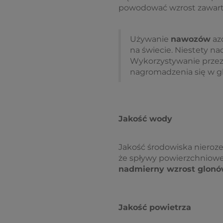
powodować wzrost zawarto
Używanie
nawozów
azo
na świecie. Niestety 
Wykorzystywanie przez 
nagromadzenia się w gl
Jakość wody
Jakość środowiska nieroze
że spływy powierzchniowe
nadmierny wzrost glon
Jakość powietrza