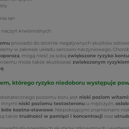
óry
nia ran
ci naczyń krwionośnych
zemu
prowadzi do istotnie negatywnych skutków zdrowot
blemy w zakresie układu sercowo-naczyniowego. Chorob
eoporoza
, mogą nieść za sobą
zwiększone ryzyko kontu
r krzemu może także skutkować
zwiekszonym ryzykiem
cę
.
em, którego ryzyko niedoboru występuje pows
edostatecznego poziomu boru jest
niski poziom witam
y innymi
niski poziomu testosteronu
u mężczyzn,
osłab
y
bóle kostno-stawowe
. Niepokojącymi znamionami nis
są także
trudności w pamięci i koncentracji
oraz
utrudn
owadzi do poważnych skutków zdrowotnych i występow