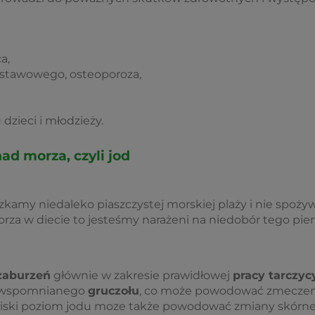
a,
stawowego, osteoporoza,
zieci i młodzieży.
ad morza, czyli jod
eszkamy niedaleko piaszczystej morskiej plaży i nie spoż
orza w diecie to jesteśmy narażeni na niedobór tego pie
zaburzeń
głównie w zakresie prawidłowej
pracy tarczyc
 wspomnianego
gruczołu
, co może powodować zmeczenie
 Niski poziom jodu moze także powodować zmiany skórne