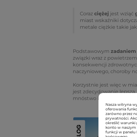
Coraz
ciężej
jest wziąć
miast wskaźniki dotycz
metale ciężkie takie jak
Podstawowym
zadaniem
związki wraz z powietrzem
konsekwencji zdrowotnych
naczyniowego, choroby n
Korzystnie jest więc w mi
jest zdecydowanie lepsza. 
mnóstwo korzyści zdrowot
Nasza witryna wyk
oferowania funkc
zarówno przez na
prywatności. Ak
określić warunki 
konto w naszym 
funkcji w panelu
końcowego.