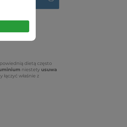
dpowiednią dietą często
luminium
niestety
usuwa
 łączyć właśnie z