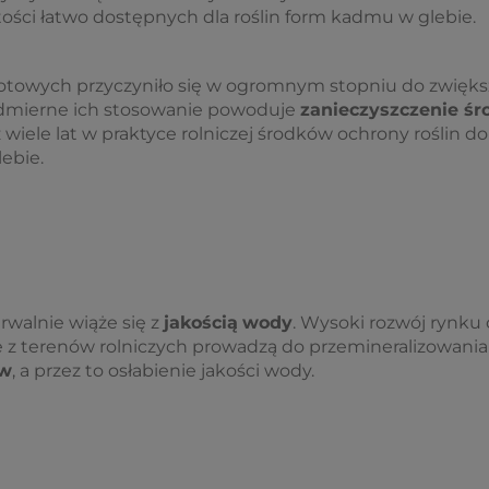
ści łatwo dostępnych dla roślin form kadmu w glebie.
towych przyczyniło się w ogromnym stopniu do zwiększe
nadmierne ich stosowanie powoduje
zanieczyszczenie śr
wiele lat w praktyce rolniczej środków ochrony roślin d
ebie.
rwalnie wiąże się z
jakością
wody
. Wysoki rozwój rynk
 z terenów rolniczych prowadzą do przemineralizowania
ów
, a przez to osłabienie jakości wody.