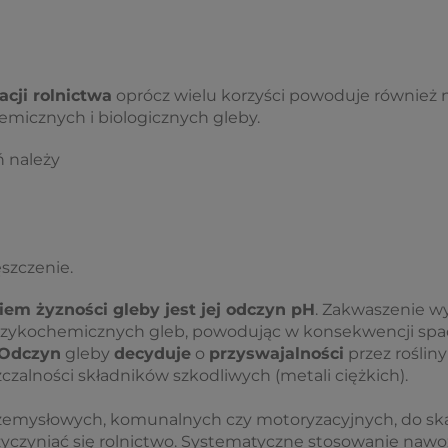
cji rolnictwa
oprócz wielu korzyści powoduje również
hemicznych i biologicznych gleby.
ń należy
szczenie.
m żyzności gleby jest jej odczyn pH
. Zakwaszenie w
fizykochemicznych gleb, powodując w konsekwencji spad
Odczyn
gleby
decyduje
o
przyswajalności
przez roślin
alności składników szkodliwych (metali ciężkich).
zemysłowych, komunalnych czy motoryzacyjnych, do sk
zyczyniać się rolnictwo. Systematyczne stosowanie na