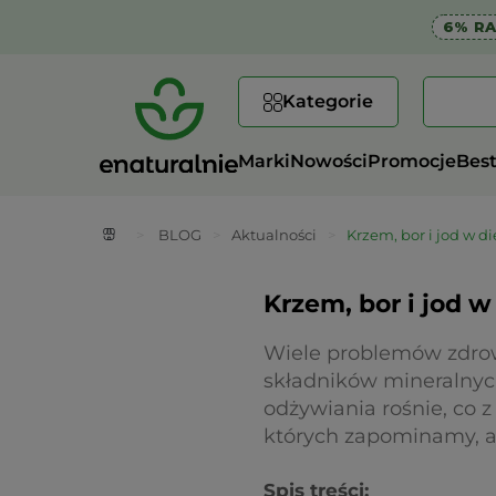
6% R
Kategorie
Marki
Nowości
Promocje
Best
>
BLOG
>
Aktualności
>
Krzem, bor i jod w 
Krzem, bor i jod 
Wiele problemów zdrow
składników mineralnych
odżywiania rośnie, co z
których zapominamy, a
Spis treści: