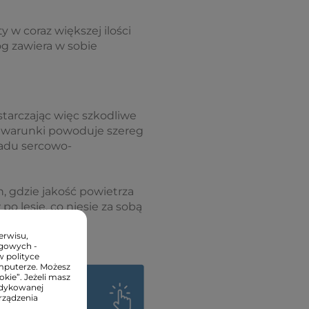
ty w coraz większej ilości
og zawiera w sobie
tarczając więc szkodliwe
e warunki powoduje szereg
adu sercowo-
h, gdzie jakość powietrza
o lesie, co niesie za sobą
ów eterycznych.
erwisu,
ngowych -
w polityce
mputerze. Możesz
kie”. Jeżeli masz
edykowanej
rządzenia